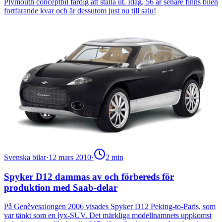
Plymouth conceptbil färdig att ställa ut. Idag, 56 år senare finns bilen
fortfarande kvar och är dessutom just nu till salu!
Svenska bilar
·
12 mars 2010
·
2
min
Spyker D12 dammas av och förbereds för
produktion med Saab-delar
På Genèvesalongen 2006 visades Spyker D12 Peking-to-Paris, som
var tänkt som en lyx-SUV. Det märkliga modellnamnets uppkomst