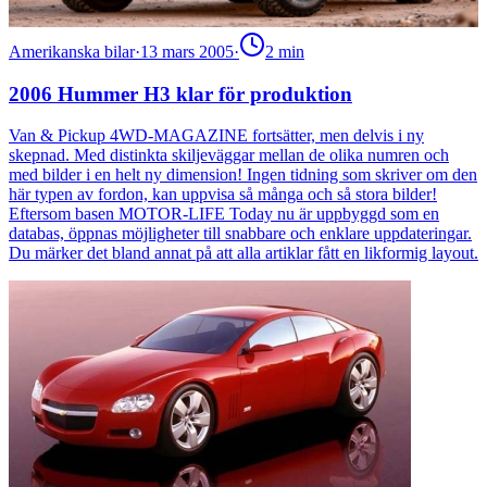
Amerikanska bilar
·
13 mars 2005
·
2
min
2006 Hummer H3 klar för produktion
Van & Pickup 4WD-MAGAZINE fortsätter, men delvis i ny
skepnad. Med distinkta skiljeväggar mellan de olika numren och
med bilder i en helt ny dimension! Ingen tidning som skriver om den
här typen av fordon, kan uppvisa så många och så stora bilder!
Eftersom basen MOTOR-LIFE Today nu är uppbyggd som en
databas, öppnas möjligheter till snabbare och enklare uppdateringar.
Du märker det bland annat på att alla artiklar fått en likformig layout.