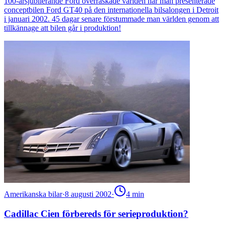
100-årsjubilerande Ford överraskade världen när man presenterade
conceptbilen Ford GT40 på den internationella bilsalongen i Detroit
i januari 2002. 45 dagar senare förstummade man världen genom att
tillkännage att bilen går i produktion!
Amerikanska bilar
·
8 augusti 2002
·
4
min
Cadillac Cien förbereds för serieproduktion?