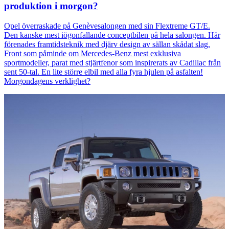
produktion i morgon?
Opel överraskade på Genèvesalongen med sin Flextreme GT/E.
Den kanske mest iögonfallande conceptbilen på hela salongen. Här
förenades framtidsteknik med djärv design av sällan skådat slag.
Front som påminde om Mercedes-Benz mest exklusiva
sportmodeller, parat med stjärtfenor som inspirerats av Cadillac från
sent 50-tal. En lite större elbil med alla fyra hjulen på asfalten!
Morgondagens verklighet?