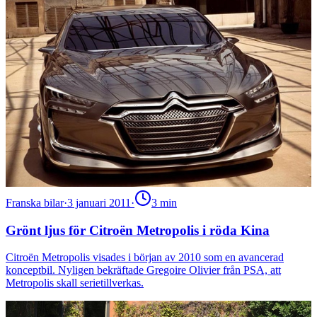
Franska bilar
·
3 januari 2011
·
3
min
Grönt ljus för Citroën Metropolis i röda Kina
Citroën Metropolis visades i början av 2010 som en avancerad
konceptbil. Nyligen bekräftade Gregoire Olivier från PSA, att
Metropolis skall serietillverkas.