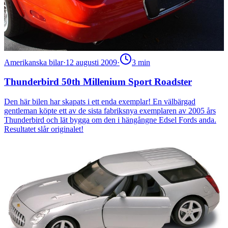
Amerikanska bilar
·
12 augusti 2009
·
3
min
Thunderbird 50th Millenium Sport Roadster
Den här bilen har skapats i ett enda exemplar! En välbärgad
gentleman köpte ett av de sista fabriksnya exemplaren av 2005 års
Thunderbird och lät bygga om den i hängångne Edsel Fords anda.
Resultatet slår originalet!