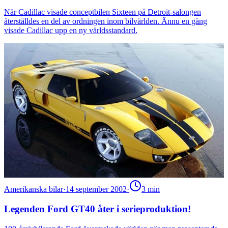
När Cadillac visade conceptbilen Sixteen på Detroit-salongen
återställdes en del av ordningen inom bilvärlden. Ännu en gång
visade Cadillac upp en ny världsstandard.
Amerikanska bilar
·
14 september 2002
·
3
min
Legenden Ford GT40 åter i serieproduktion!