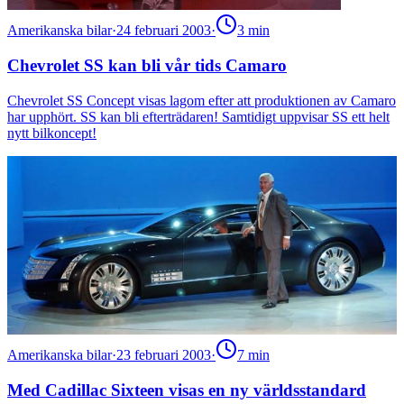
Amerikanska bilar
·
24 februari 2003
·
3
min
Chevrolet SS kan bli vår tids Camaro
Chevrolet SS Concept visas lagom efter att produktionen av Camaro
har upphört. SS kan bli efterträdaren! Samtidigt uppvisar SS ett helt
nytt bilkoncept!
Amerikanska bilar
·
23 februari 2003
·
7
min
Med Cadillac Sixteen visas en ny världsstandard