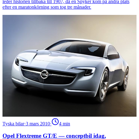
leder historien tillbaka till 1907, då en Spyker kom på andra plats
efter en maratonkörning som tog tre månader.
Tyska bilar
·
3 mars 2010
·
4
min
Opel Flextreme GT/E — conceptbil idag,