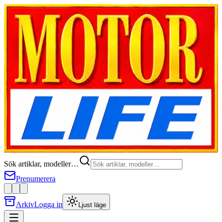
Sök artiklar, modeller…
Prenumerera
Arkiv
Logga in
Ljust läge