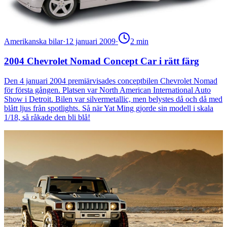
Amerikanska bilar
·
12 januari 2009
·
2
min
2004 Chevrolet Nomad Concept Car i rätt färg
Den 4 januari 2004 premiärvisades conceptbilen Chevrolet Nomad
för första gången. Platsen var North American International Auto
Show i Detroit. Bilen var silvermetallic, men belystes då och då med
blått ljus från spotlights. Så när Yat Ming gjorde sin modell i skala
1/18, så råkade den bli blå!