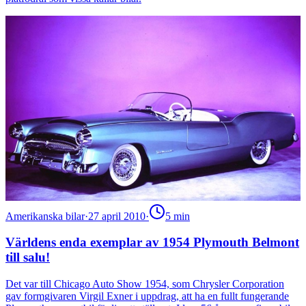
Amerikanska bilar
·
27 april 2010
·
5
min
Världens enda exemplar av 1954 Plymouth Belmont
till salu!
Det var till Chicago Auto Show 1954, som Chrysler Corporation
gav formgivaren Virgil Exner i uppdrag, att ha en fullt fungerande