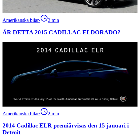
Amerikanska bilar
·
2
min
ÄR DETTA 2015 CADILLAC ELDORADO?
Amerikanska bilar
·
2
min
2014 Cadillac ELR premiärvisas den 15 januari i
Detroit