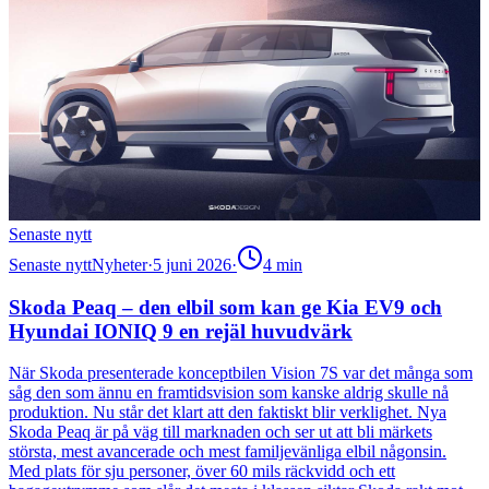
Senaste nytt
Senaste nytt
Nyheter
·
5 juni 2026
·
4
min
Skoda Peaq – den elbil som kan ge Kia EV9 och
Hyundai IONIQ 9 en rejäl huvudvärk
När Skoda presenterade konceptbilen Vision 7S var det många som
såg den som ännu en framtidsvision som kanske aldrig skulle nå
produktion. Nu står det klart att den faktiskt blir verklighet. Nya
Skoda Peaq är på väg till marknaden och ser ut att bli märkets
största, mest avancerade och mest familjevänliga elbil någonsin.
Med plats för sju personer, över 60 mils räckvidd och ett