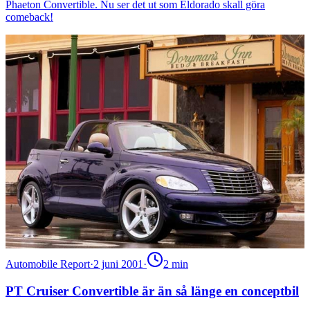
Phaeton Convertible. Nu ser det ut som Eldorado skall göra
comeback!
Automobile Report
·
2 juni 2001
·
2
min
PT Cruiser Convertible är än så länge en conceptbil