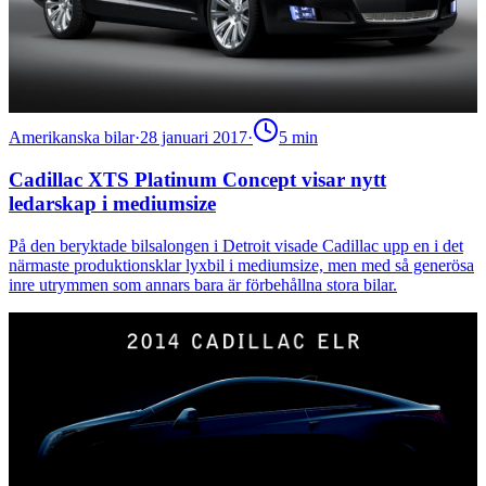
Amerikanska bilar
·
28 januari 2017
·
5
min
Cadillac XTS Platinum Concept visar nytt
ledarskap i mediumsize
På den beryktade bilsalongen i Detroit visade Cadillac upp en i det
närmaste produktionsklar lyxbil i mediumsize, men med så generösa
inre utrymmen som annars bara är förbehållna stora bilar.