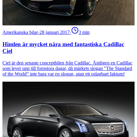
Amerikanska bilar
·
28 januari 2017
·
3
min
Himlen är mycket nära med fantastiska Cadillac
Ciel
Ciel är den senaste conceptbilen från Cadillac. Äntligen en Cadillac
som lever upp till fornstora dagar, då märkets slogan ”The Standard
of the World” inte bara var en slogan, utan ett oslagbart faktum!