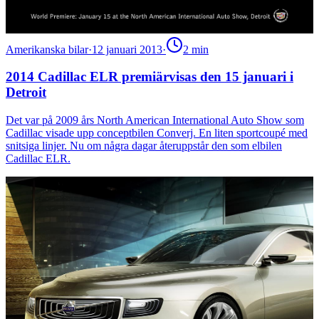
Amerikanska bilar
·
12 januari 2013
·
2
min
2014 Cadillac ELR premiärvisas den 15 januari i
Detroit
Det var på 2009 års North American International Auto Show som
Cadillac visade upp conceptbilen Converj. En liten sportcoupé med
snitsiga linjer. Nu om några dagar återuppstår den som elbilen
Cadillac ELR.