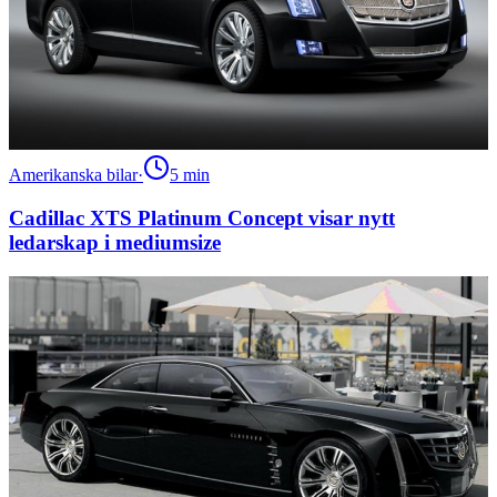
Amerikanska bilar
·
5
min
Cadillac XTS Platinum Concept visar nytt
ledarskap i mediumsize