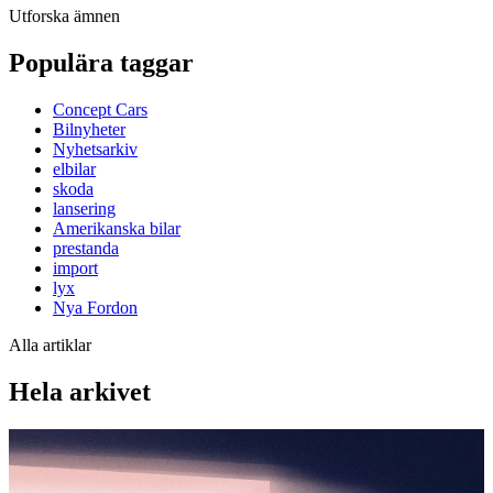
Utforska ämnen
Populära taggar
Concept Cars
Bilnyheter
Nyhetsarkiv
elbilar
skoda
lansering
Amerikanska bilar
prestanda
import
lyx
Nya Fordon
Alla artiklar
Hela arkivet