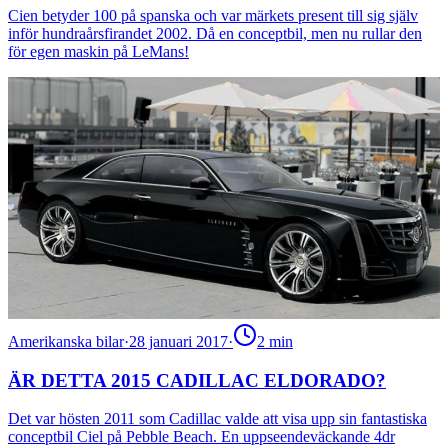
Cien betyder 100 på spanska och var märkets present till sig själv
inför hundraårsfirandet 2002. Då en conceptbil, men nu rullar den
för egen maskin på LeMans!
Amerikanska bilar
·
28 januari 2017
·
2
min
ÄR DETTA 2015 CADILLAC ELDORADO?
Det var hösten 2011 som Cadillac valde att visa upp sin fantastiska
conceptbil Ciel på Pebble Beach. En uppseendeväckande 4dr