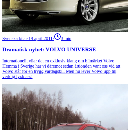
Svenska bilar
·
19 april 2011
·
3
min
Dramatisk nyhet: VOLVO UNIVERSE
Internationellt vilar det en exklusiv klang om bilmärket Volvo.
Hemma i Sverige har vi däremot sedan årtionden vant oss vid att
Volvo står för en trygg vardagsbil. Men nu lever Volvo upp till
verklig lyxklass!