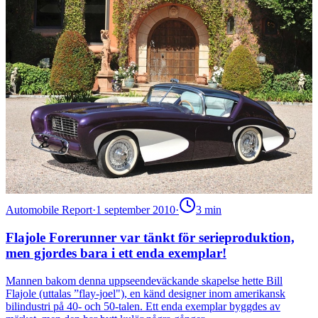
Automobile Report
·
1 september 2010
·
3
min
Flajole Forerunner var tänkt för serieproduktion,
men gjordes bara i ett enda exemplar!
Mannen bakom denna uppseendeväckande skapelse hette Bill
Flajole (uttalas ”flay-joel"), en känd designer inom amerikansk
bilindustri på 40- och 50-talen. Ett enda exemplar byggdes av