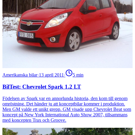
Amerikanska bilar
·
13 april 2011
·
5
min
BilTest: Chevrolet Spark 1.2 LT
Födelsen av Spark var en annorlunda historia, den kom till genom
omröstning. Det händer ju att konceptbilar kommer i produktion.
Men GM valde ett unikt grepp. GM visade upp Chevrolet Beat som
koncept på New York International Auto Show 2007, tillsammans
med koncepten Trax och Groove.