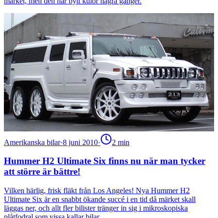
märket, men den har bytt kulör några gånger.
Amerikanska bilar
·
8 juni 2010
·
2
min
Hummer H2 Ultimate Six finns nu när man tycker
att större är bättre!
Vilken härlig, frisk fläkt från Los Angeles! Nya Hummer H2
Ultimate Six är en snabbt ökande succé i en tid då märket skall
läggas ner, och allt fler bilister tränger in sig i mikroskopiska
plåtfodral som vissa kallar bilar.