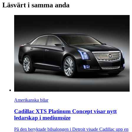
Läsvärt i samma anda
Amerikanska bilar
Cadillac XTS Platinum Concept visar nytt
ledarskap i mediumsize
På den beryktade bilsalongen i Detroit visade Cadillac upp en