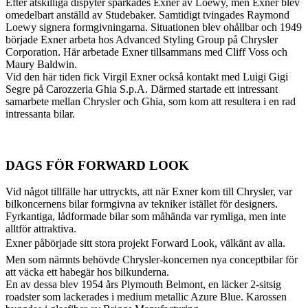
Efter åtskilliga dispyter sparkades Exner av Loewy, men Exner blev
omedelbart anställd av Studebaker. Samtidigt tvingades Raymond
Loewy signera formgivningarna. Situationen blev ohållbar och 1949
började Exner arbeta hos Advanced Styling Group på Chrysler
Corporation. Här arbetade Exner tillsammans med Cliff Voss och
Maury Baldwin.
Vid den här tiden fick Virgil Exner också kontakt med Luigi Gigi
Segre på Carozzeria Ghia S.p.A. Därmed startade ett intressant
samarbete mellan Chrysler och Ghia, som kom att resultera i en rad
intressanta bilar.
DAGS FÖR FORWARD LOOK
Vid något tillfälle har uttryckts, att när Exner kom till Chrysler, var
bilkoncernens bilar formgivna av tekniker istället för designers.
Fyrkantiga, lådformade bilar som måhända var rymliga, men inte
alltför attraktiva.
Exner påbörjade sitt stora projekt Forward Look, välkänt av alla.
Men som nämnts behövde Chrysler-koncernen nya conceptbilar för
att väcka ett habegär hos bilkunderna.
En av dessa blev 1954 års Plymouth Belmont, en läcker 2-sitsig
roadster som lackerades i medium metallic Azure Blue. Karossen