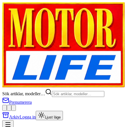
Sök artiklar, modeller…
Prenumerera
Arkiv
Logga in
Ljust läge