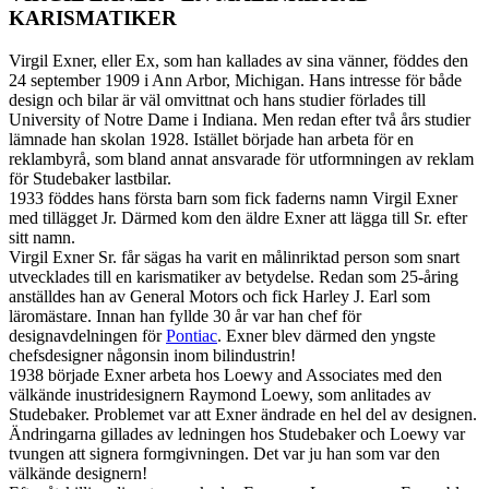
KARISMATIKER
Virgil Exner, eller Ex, som han kallades av sina vänner, föddes den
24 september 1909 i Ann Arbor, Michigan. Hans intresse för både
design och bilar är väl omvittnat och hans studier förlades till
University of Notre Dame i Indiana. Men redan efter två års studier
lämnade han skolan 1928. Istället började han arbeta för en
reklambyrå, som bland annat ansvarade för utformningen av reklam
för Studebaker lastbilar.
1933 föddes hans första barn som fick faderns namn Virgil Exner
med tillägget Jr. Därmed kom den äldre Exner att lägga till Sr. efter
sitt namn.
Virgil Exner Sr. får sägas ha varit en målinriktad person som snart
utvecklades till en karismatiker av betydelse. Redan som 25-åring
anställdes han av General Motors och fick Harley J. Earl som
läromästare. Innan han fyllde 30 år var han chef för
designavdelningen för
Pontiac
. Exner blev därmed den yngste
chefsdesigner någonsin inom bilindustrin!
1938 började Exner arbeta hos Loewy and Associates med den
välkände inustridesignern Raymond Loewy, som anlitades av
Studebaker. Problemet var att Exner ändrade en hel del av designen.
Ändringarna gillades av ledningen hos Studebaker och Loewy var
tvungen att signera formgivningen. Det var ju han som var den
välkände designern!