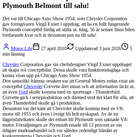
Plymouth Belmont till salu!
Det var till Chicago Auto Show 1954, som Chrysler Corporation
gav formgivaren Virgil Exner i uppdrag, att ha en fullt fungerande
Plymouth conceptbil färdig att ställa ut. Idag, 56 år senare finns bilen
fortfarande kvar och är dessutom just nu till salu!
Motor-Life
27 april 2010
Uppdaterad
3 juni 2026
5
min läsning
Chrysler
Corporation gav sin chefsdesigner Virgil Exner uppdraget
att skapa två conceptbilar. Dessa skulle vara funktionsdugliga och
kunna visas upp på Chicago Auto Show 1954.
Den sannolikt främsta orsaken var att General Motors redan visat sin
conceptbil
Chevrolet
Corvette året innan och att information läckt ut,
att även
Ford
skulle komma med en sportvagn - Thunderbird.
Corvette gick i serieproduktion och därmed stod det klart för alla, att
även Thunderbird skulle gå i produktion.
Dessutom var det känt att Chevrolet skulle komma med en V8-
motor till 1955 och även i övrigt bli helt nyskapad. Av de tre
lågprisfabrikaten skulle det enbart bli Plymouth som saknade V8-
motor. Försäljningen av Plymouth rasade till 12 procent av sin
tidigare marknadsandel och var således ordentligt frånåkt av
konkurrenterna Chevrolet och Ford.