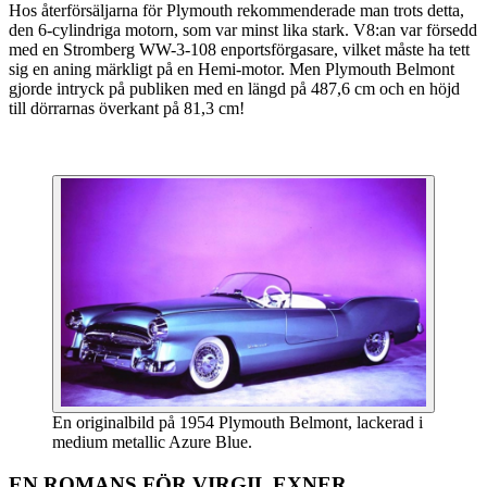
Hos återförsäljarna för Plymouth rekommenderade man trots detta,
den 6-cylindriga motorn, som var minst lika stark. V8:an var försedd
med en Stromberg WW-3-108 enportsförgasare, vilket måste ha tett
sig en aning märkligt på en Hemi-motor. Men Plymouth Belmont
gjorde intryck på publiken med en längd på 487,6 cm och en höjd
till dörrarnas överkant på 81,3 cm!
En originalbild på 1954 Plymouth Belmont, lackerad i
medium metallic Azure Blue.
EN ROMANS FÖR VIRGIL EXNER