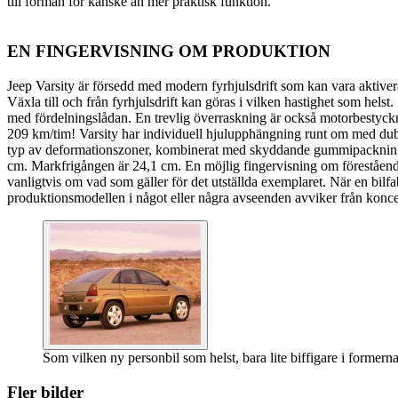
till förmån för kanske än mer praktisk funktion.
EN FINGERVISNING OM PRODUKTION
Jeep Varsity är försedd med modern fyrhjulsdrift som kan vara aktive
Växla till och från fyrhjulsdrift kan göras i vilken hastighet som hels
med fördelningslådan. En trevlig överraskning är också motorbestyckn
209 km/tim! Varsity har individuell hjulupphängning runt om med dub
typ av deformationszoner, kombinerat med skyddande gummipackning
cm. Markfrigången är 24,1 cm. En möjlig fingervisning om förestående p
vanligtvis om vad som gäller för det utställda exemplaret. När en bilfabr
produktionsmodellen i något eller några avseenden avviker från konce
Som vilken ny personbil som helst, bara lite biffigare i formern
Fler bilder