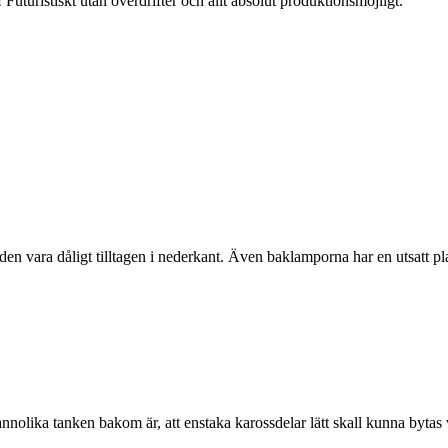
Futuristiskt utan överdrifter och allt absolut produktionsmöjligt.
den vara dåligt tilltagen i nederkant. Även baklamporna har en utsatt pl
nnolika tanken bakom är, att enstaka karossdelar lätt skall kunna bytas