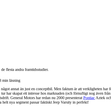
de flesta andra framtidsstudier.
3
min läsning
i något annat än just en conceptbil. Men faktum är att verkligheten har f
n tur har skapat ett intresse hos marknaden (och förnuftigt nog även frå
julsdrift. General Motors har redan nu 2000 presenterat
Pontiac
Aztek oc
a helt nya segment passar faktiskt Jeep Varsity in perfekt!