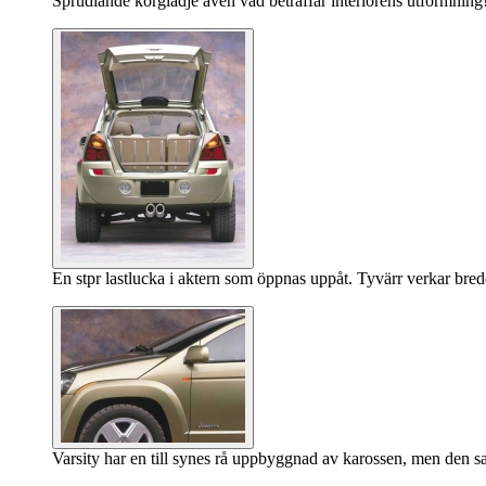
Sprudlande körglädje även vad beträffar interiörens utformning! 
En stpr lastlucka i aktern som öppnas uppåt. Tyvärr verkar bred
Varsity har en till synes rå uppbyggnad av karossen, men den sa