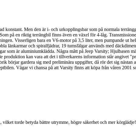
rad konstant. Men den är i- och urkopplingsbar som på normala terräng
t. Som på en riktig terrängbil finns även en växel för 4-låg. Transmissio
ingen. Visserligen bara en V6-motor på 3,5 liter, men pumpande ut hela 
bla länkarmar och spiralfjädrar, 19 tumsfälgar används med däckdimen
ar som är aluminiumklädda. Några mått på Jeep Varsity; Hjulbasen mä
roduktion kan vara att det i tillverkarens information står angivet "pr
ik börjar gardera sig med preliminära uppgifter, då rör det sig nästan all
ptbilen. Vågar vi chansa på att Varsity finns att köpa från våren 2001
a, vilket torde betyda bättre utrymme, högre säkerhet och mer körglädje!