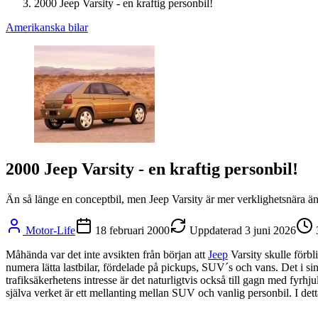
2000 Jeep Varsity - en kraftig personbil!
Amerikanska bilar
2000 Jeep Varsity - en kraftig personbil!
Än så länge en conceptbil, men Jeep Varsity är mer verklighetsnära än 
Motor-Life
18 februari 2000
Uppdaterad
3 juni 2026
Måhända var det inte avsikten från början att
Jeep
Varsity skulle förbl
numera lätta lastbilar, fördelade på pickups, SUV´s och vans. Det i si
trafiksäkerhetens intresse är det naturligtvis också till gagn med fyrh
själva verket är ett mellanting mellan SUV och vanlig personbil. I dett