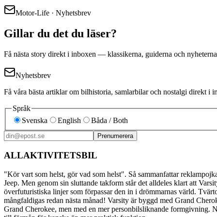
Motor-Life · Nyhetsbrev
Gillar du det du läser?
Få nästa story direkt i inboxen — klassikerna, guiderna och nyheterna
Nyhetsbrev
Få våra bästa artiklar om bilhistoria, samlarbilar och nostalgi direkt 
Språk
Svenska
English
Båda / Both
Prenumerera
ALLAKTIVITETSBIL
"Kör vart som helst, gör vad som helst". Så sammanfattar reklampojkar
Jeep. Men genom sin sluttande takform står det alldeles klart att Vars
överfuturistiska linjer som förpassar den in i drömmarnas värld. Tvärt
mångfaldigas redan nästa månad! Varsity är byggd med Grand Cherokee
Grand Cherokee, men med en mer personbilsliknande formgivning. Natur