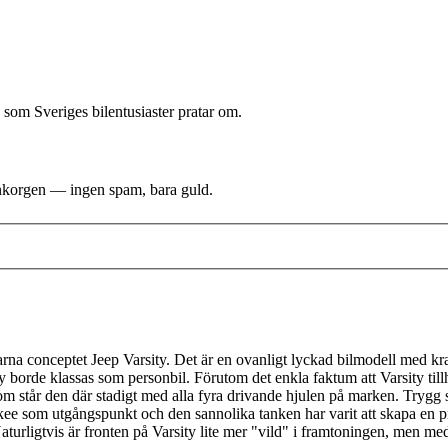
 som Sveriges bilentusiaster pratar om.
i inkorgen — ingen spam, bara guld.
na conceptet Jeep Varsity. Det är en ovanligt lyckad bilmodell med kraft
ity borde klassas som personbil. Förutom det enkla faktum att Varsity t
om står den där stadigt med alla fyra drivande hjulen på marken. Trygg so
 som utgångspunkt och den sannolika tanken har varit att skapa en pro
ligtvis är fronten på Varsity lite mer "vild" i framtoningen, men med