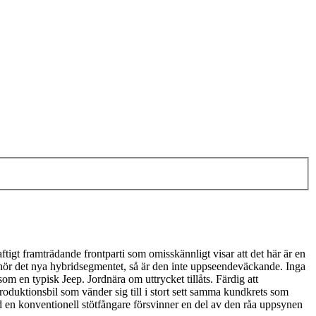
igt framträdande frontparti som omisskännligt visar att det här är en
illhör det nya hybridsegmentet, så är den inte uppseendeväckande. Inga
m en typisk Jeep. Jordnära om uttrycket tillåts. Färdig att
duktionsbil som vänder sig till i stort sett samma kundkrets som
 en konventionell stötfångare försvinner en del av den råa uppsynen