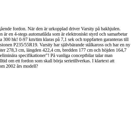
gående fordon. När den är urkopplad driver Varsity på bakhjulen.
nen är en 4-stegs automatlåda som är elektroniskt styrd och samarbetar
300 hk! 0-97 km/tim klaras på 7,1 sek och toppfarten garanteras till
sionen P235/55R19. Varsity har självbärande stålkaross och har en ny
ter 278,3 cm, längden 422,4 cm, bredden 177 cm och höjden 164,7
eliminära specifikationer"! På vanliga conceptbilar talar man
tid om ett fordon som skall börja serietillverkas. I klartext att
 som 2002 års modell?