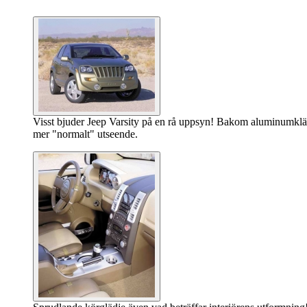
Visst bjuder Jeep Varsity på en rå uppsyn! Bakom aluminumkläd
mer "normalt" utseende.