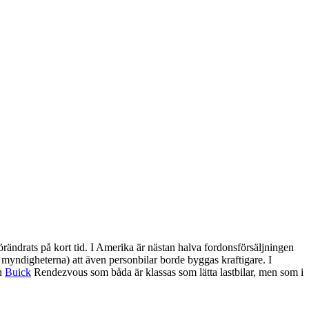
örändrats på kort tid. I Amerika är nästan halva fordonsförsäljningen
n myndigheterna) att även personbilar borde byggas kraftigare. I
h
Buick
Rendezvous som båda är klassas som lätta lastbilar, men som i