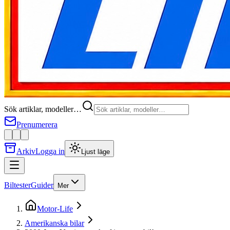
Sök artiklar, modeller…
Prenumerera
Arkiv
Logga in
Ljust läge
Biltester
Guider
Mer
Motor-Life
Amerikanska bilar