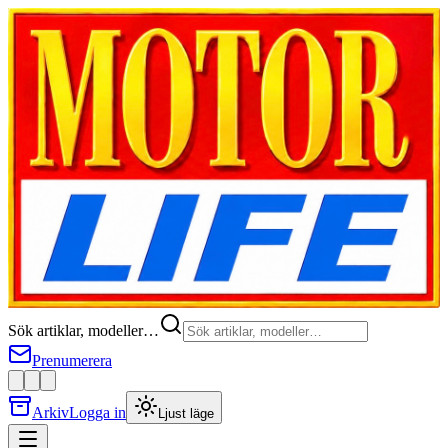
Sök artiklar, modeller…
Prenumerera
Arkiv
Logga in
Ljust läge