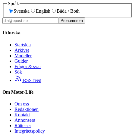
Språk
Svenska
English
Båda / Both
Prenumerera
Utforska
Startsida
Arkivet
Modeller
Guider
Frågor & svar
Sök
RSS-feed
Om Motor-Life
Om oss
Redaktionen
Kontakt
Annonsera
Rättelser
Integritetspolicy