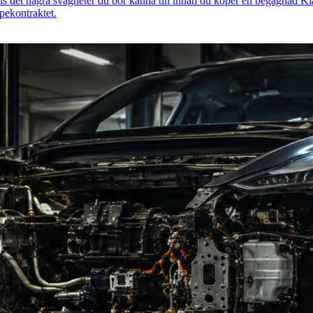
finns det några svagheter du bör känna till innan du köper en begagnad 
pekontraktet.