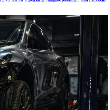
Kia EV6. Här går vi igenom de vanligaste problemen, vilka årsmodeller