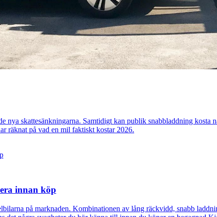
er de nya skattesänkningarna. Samtidigt kan publik snabbladdning kosta 
e har räknat på vad en mil faktiskt kostar 2026.
lera innan köp
elbilarna på marknaden. Kombinationen av lång räckvidd, snabb laddnin