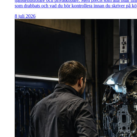
tjänstebilsförare och privatköpare. Men precis som alla bilar 
som drabbats och vad du bör kontrollera innan du skriver på kö
8 juli 2026