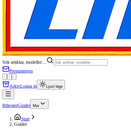
Sök artiklar, modeller…
Prenumerera
Arkiv
Logga in
Ljust läge
Biltester
Guider
Mer
Start
Guider