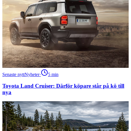
Senaste nytt
Nyheter
·
5
min
Toyota Land Cruiser: Därför köpare står på kö till
nya