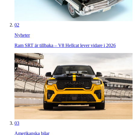
02
Nyheter
Ram SRT är tillbaka – V8 Hellcat lever vidare i 2026
03
Amerikanska bilar