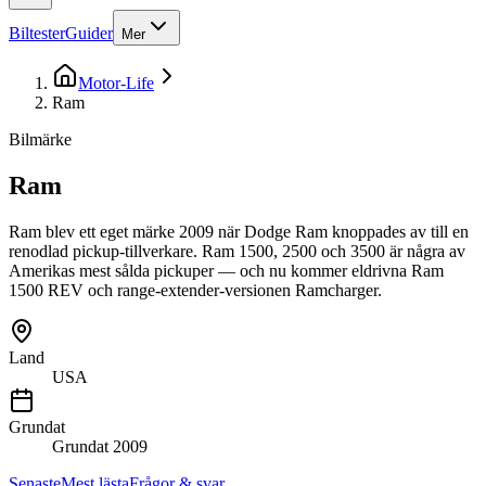
Biltester
Guider
Mer
Motor-Life
Ram
Bilmärke
Ram
Ram blev ett eget märke 2009 när Dodge Ram knoppades av till en
renodlad pickup-tillverkare. Ram 1500, 2500 och 3500 är några av
Amerikas mest sålda pickuper — och nu kommer eldrivna Ram
1500 REV och range-extender-versionen Ramcharger.
Land
USA
Grundat
Grundat
2009
Senaste
Mest lästa
Frågor & svar