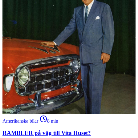
Amerikanska bilar
·
8
min
RAMBLER på väg till Vita Huset?