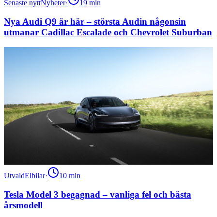
Senaste nytt
Nyheter
·
19
min
Nya Audi Q9 är här – största Audin någonsin
utmanar Cadillac Escalade och Chevrolet Suburban
Utvald
Elbilar
·
10
min
Tesla Model 3 begagnad – vanliga fel och bästa
årsmodell