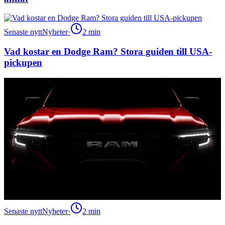
Senaste nytt
Nyheter
·
2
min
Vad kostar en Dodge Ram? Stora guiden till USA-
pickupen
Senaste nytt
Nyheter
·
2
min