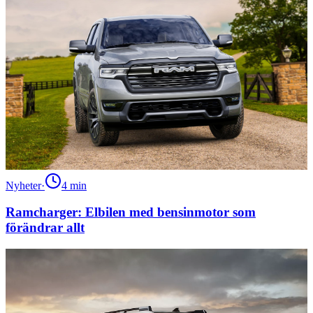
Nyheter
·
4
min
Ramcharger: Elbilen med bensinmotor som
förändrar allt