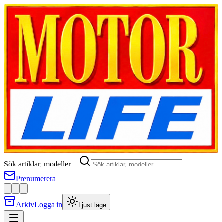
Sök artiklar, modeller…
Prenumerera
Arkiv
Logga in
Ljust läge