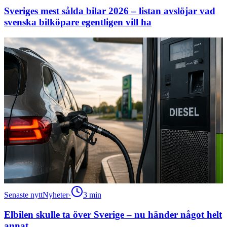
Sveriges mest sålda bilar 2026 – listan avslöjar vad
svenska bilköpare egentligen vill ha
Senaste nytt
Nyheter
·
3
min
Elbilen skulle ta över Sverige – nu händer något helt
annat