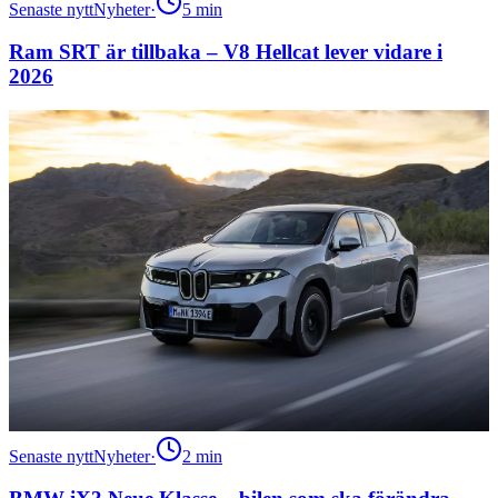
Senaste nytt
Nyheter
·
5
min
Ram SRT är tillbaka – V8 Hellcat lever vidare i
2026
Senaste nytt
Nyheter
·
2
min