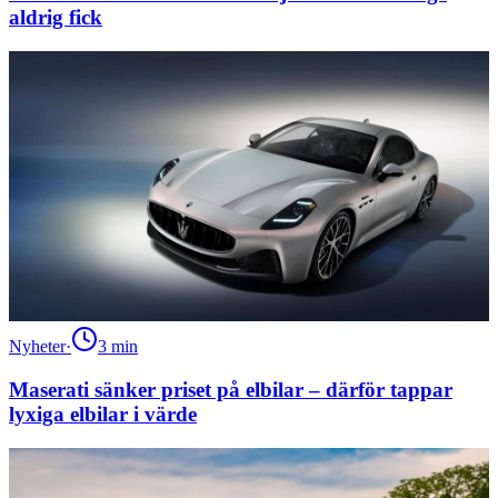
aldrig fick
Nyheter
·
3
min
Maserati sänker priset på elbilar – därför tappar
lyxiga elbilar i värde