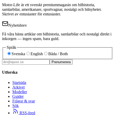
Motor-Life är ett svenskt premiummagasin om bilhistoria,
samlarbilar, amerikanare, sportvagnar, nostalgi och bilnyheter.
Skrivet av entusiaster för entusiaster.
Nyhetsbrev
Få våra bästa artiklar om bilhistoria, samlarbilar och nostalgi direkt i
inkorgen — ingen spam, bara guld.
Språk
Svenska
English
Båda / Both
Prenumerera
Utforska
Startsida
Arkivet
Modeller
Guider
Frågor & svar
Sök
RSS-feed