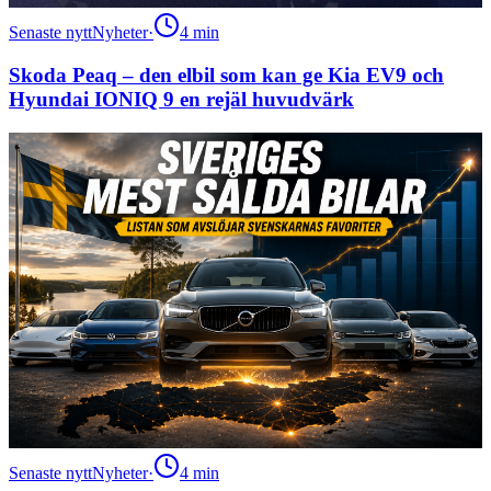
Senaste nytt
Nyheter
·
4
min
Skoda Peaq – den elbil som kan ge Kia EV9 och
Hyundai IONIQ 9 en rejäl huvudvärk
Senaste nytt
Nyheter
·
4
min