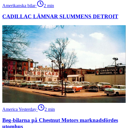
Amerikanska bilar
·
2
min
CADILLAC LÄMNAR SLUMMENS DETROIT
America Yesterday
·
2
min
Beg-bilarna på Chestnut Motors marknadsfördes
utomhus