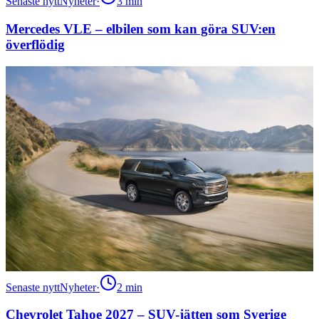
Senaste nytt
Nyheter
·
3
min
Mercedes VLE – elbilen som kan göra SUV:en
överflödig
Senaste nytt
Nyheter
·
2
min
Chevrolet Tahoe 2027 – SUV-jätten som Sverige