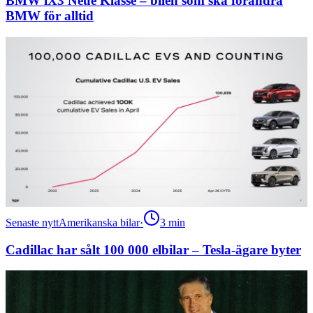
BMW iX3 Neue Klasse – bilen som ska förändra
BMW för alltid
Senaste nytt
Amerikanska bilar
·
3
min
Cadillac har sålt 100 000 elbilar – Tesla-ägare byter