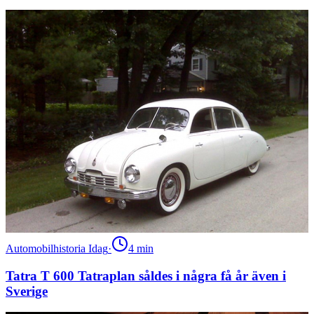
Automobilhistoria Idag
·
4
min
Tatra T 600 Tatraplan såldes i några få år även i
Sverige