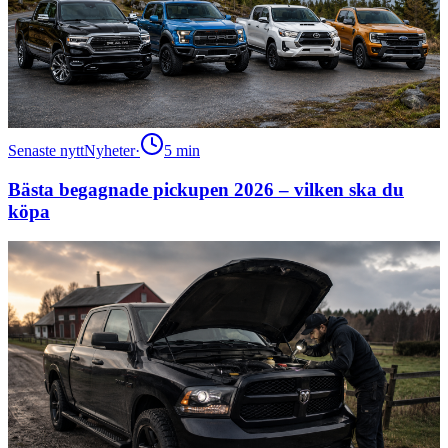
Senaste nytt
Nyheter
·
5
min
Bästa begagnade pickupen 2026 – vilken ska du
köpa