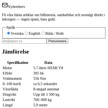
Nyhetsbrev
Få våra bästa artiklar om bilhistoria, samlarbilar och nostalgi direkt i
inkorgen — ingen spam, bara guld.
Språk
Svenska
English
Båda / Both
Prenumerera
Jämförelse
Specifikation
Data
Motor
5,7-liters HEMI V8
Effekt
395 hk
Vridmoment
556 Nm
0–100 km/h
ca 6,5 sekunder
Växellåda
8-stegad automat
Dragvikt
Upp till 3 500 kg
Lastvikt
700–900 kg
Längd
5,9 meter