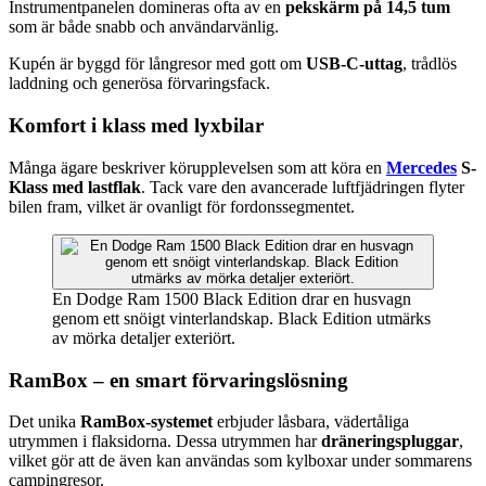
Instrumentpanelen domineras ofta av en
pekskärm på 14,5 tum
som är både snabb och användarvänlig.
Kupén är byggd för långresor med gott om
USB-C-uttag
, trådlös
laddning och generösa förvaringsfack.
Komfort i klass med lyxbilar
Många ägare beskriver körupplevelsen som att köra en
Mercedes
S-
Klass med lastflak
. Tack vare den avancerade luftfjädringen flyter
bilen fram, vilket är ovanligt för fordonssegmentet.
En Dodge Ram 1500 Black Edition drar en husvagn
genom ett snöigt vinterlandskap. Black Edition utmärks
av mörka detaljer exteriört.
RamBox – en smart förvaringslösning
Det unika
RamBox-systemet
erbjuder låsbara, vädertåliga
utrymmen i flaksidorna. Dessa utrymmen har
dräneringspluggar
,
vilket gör att de även kan användas som kylboxar under sommarens
campingresor.