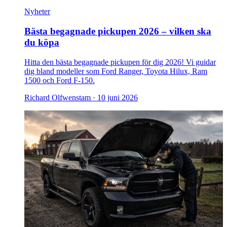
Nyheter
Bästa begagnade pickupen 2026 – vilken ska
du köpa
Hitta den bästa begagnade pickupen för dig 2026! Vi guidar
dig bland modeller som Ford Ranger, Toyota Hilux, Ram
1500 och Ford F-150.
Richard Olfwenstam ·
10 juni 2026