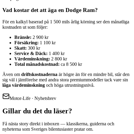
Vad kostar det att äga en Dodge Ram?
För en kalkyl baserad på 1 500 mils årlig körning ser den månatliga
kostnaden ut som följer:
Bränsle:
2 900 kr
Försäkring:
1 100 kr
Skatt:
300 kr
Service & Däck:
1 400 kr
Värdeminskning:
2 800 kr
Total månadskostnad:
ca 8 500 kr
Även om
driftskostnaderna
är högre än för en mindre bil, står den
sig väl i jämförelse med andra stora premiummodeller tack vare sin
låga värdeminskning
och höga utrustningsnivå.
Motor-Life · Nyhetsbrev
Gillar du det du läser?
Få nästa story direkt i inboxen — klassikerna, guiderna och
nyheterna som Sveriges bilentusiaster pratar om.