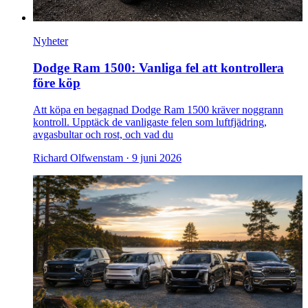
Nyheter
Dodge Ram 1500: Vanliga fel att kontrollera
före köp
Att köpa en begagnad Dodge Ram 1500 kräver noggrann
kontroll. Upptäck de vanligaste felen som luftfjädring,
avgasbultar och rost, och vad du
Richard Olfwenstam ·
9 juni 2026