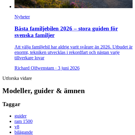
Nyheter
Bästa familjebilen 2026 – stora guiden för
svenska familjer
Att välja familjebil har aldrig varit svårare än 2026. Utbudet är
enormt, tekniken utvecklas i rekordfart och nästan varje
tillverkare lovar
Richard Olfwenstam ·
3 juni 2026
Utforska vidare
Modeller, guider & ämnen
Taggar
guider
ram 1500
v8
bilägande