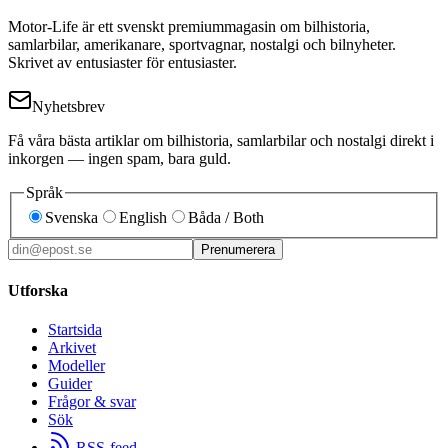
Motor-Life är ett svenskt premiummagasin om bilhistoria,
samlarbilar, amerikanare, sportvagnar, nostalgi och bilnyheter.
Skrivet av entusiaster för entusiaster.
Nyhetsbrev
Få våra bästa artiklar om bilhistoria, samlarbilar och nostalgi direkt i
inkorgen — ingen spam, bara guld.
Språk
Svenska
English
Båda / Both
Prenumerera
Utforska
Startsida
Arkivet
Modeller
Guider
Frågor & svar
Sök
RSS-feed