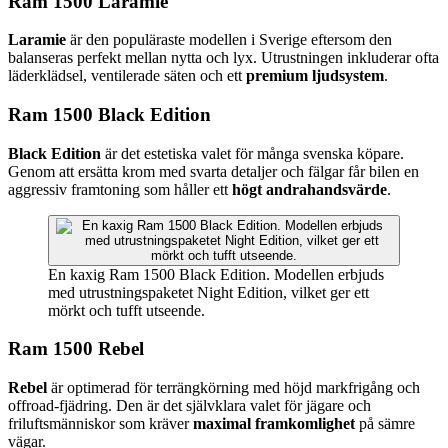
Ram 1500 Laramie
Laramie
är den populäraste modellen i Sverige eftersom den
balanseras perfekt mellan nytta och lyx. Utrustningen inkluderar ofta
läderklädsel, ventilerade säten och ett
premium ljudsystem
.
Ram 1500 Black Edition
Black Edition
är det estetiska valet för många svenska köpare.
Genom att ersätta krom med svarta detaljer och fälgar får bilen en
aggressiv framtoning som håller ett
högt andrahandsvärde
.
En kaxig Ram 1500 Black Edition. Modellen erbjuds
med utrustningspaketet Night Edition, vilket ger ett
mörkt och tufft utseende.
Ram 1500 Rebel
Rebel
är optimerad för terrängkörning med höjd markfrigång och
offroad-fjädring. Den är det självklara valet för jägare och
friluftsmänniskor som kräver
maximal framkomlighet
på sämre
vägar.