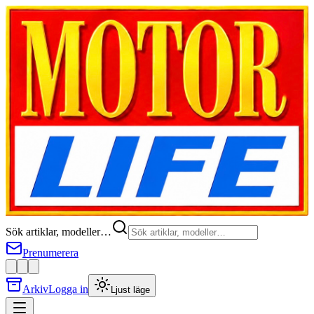
Sök artiklar, modeller…
Prenumerera
Arkiv
Logga in
Ljust läge