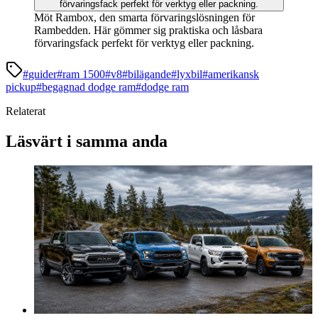
Möt Rambox, den smarta förvaringslösningen för
Rambedden. Här gömmer sig praktiska och låsbara
förvaringsfack perfekt för verktyg eller packning.
#
guider
#
ram 1500
#
v8
#
bilägande
#
lyxbil
#
amerikansk
pickup
#
begagnad dodge ram
#
dodge ram
Relaterat
Läsvärt i samma anda