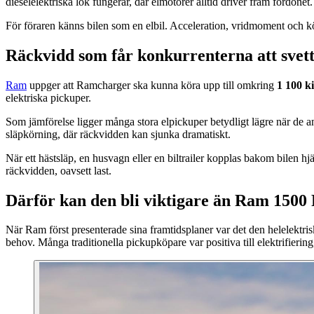
dieselelektriska lok fungerar, där elmotorer alltid driver fram fordonet.
För föraren känns bilen som en elbil. Acceleration, vridmoment och kö
Räckvidd som får konkurrenterna att svet
Ram
uppger att Ramcharger ska kunna köra upp till omkring
1 100 k
elektriska pickuper.
Som jämförelse ligger många stora elpickuper betydligt lägre när de a
släpkörning, där räckvidden kan sjunka dramatiskt.
När ett hästsläp, en husvagn eller en biltrailer kopplas bakom bilen hjä
räckvidden, oavsett last.
Därför kan den bli viktigare än Ram 150
När Ram först presenterade sina framtidsplaner var det den helelektr
behov. Många traditionella pickupköpare var positiva till elektrifierin