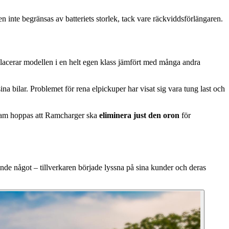
 inte begränsas av batteriets storlek, tack vare räckviddsförlängaren.
m placerar modellen i en helt egen klass jämfört med många andra
 bilar. Problemet för rena elpickuper har visat sig vara tung last och
n. Ram hoppas att Ramcharger ska
eliminera just den oron
för
e något – tillverkaren började lyssna på sina kunder och deras