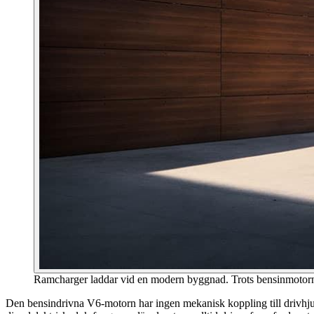
Ramcharger laddar vid en modern byggnad. Trots bensinmotorn 
Den bensindrivna V6-motorn har ingen mekanisk koppling till drivhjul