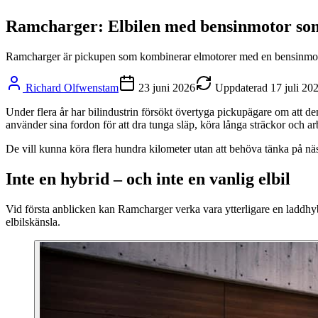
Ramcharger: Elbilen med bensinmotor som
Ramcharger är pickupen som kombinerar elmotorer med en bensinmotor
Richard Olfwenstam
23 juni 2026
Uppdaterad
17 juli 20
Under flera år har bilindustrin försökt övertyga pickupägare om att de
använder sina fordon för att dra tunga släp, köra långa sträckor och arbe
De vill kunna köra flera hundra kilometer utan att behöva tänka på nä
Inte en hybrid – och inte en vanlig elbil
Vid första anblicken kan Ramcharger verka vara ytterligare en laddhyb
elbilskänsla.