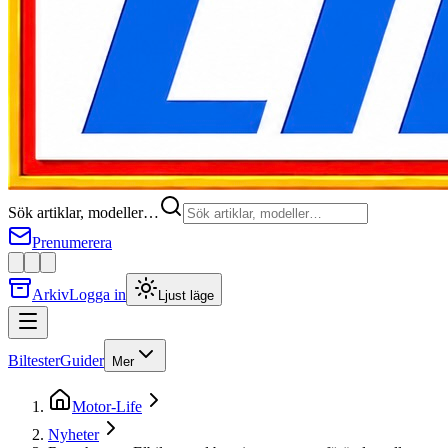
Sök artiklar, modeller…
Prenumerera
Arkiv
Logga in
Ljust läge
Biltester
Guider
Mer
Motor-Life
Nyheter