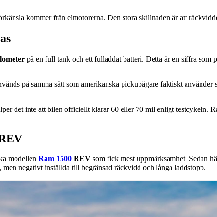
rkänsla kommer från elmotorerna. Den stora skillnaden är att räckvidden
tas
ilometer
på en full tank och ett fulladdat batteri. Detta är en siffra so
nvänds på samma sätt som amerikanska pickupägare faktiskt använder sina
lper det inte att bilen officiellt klarar 60 eller 70 mil enligt testcykel
0 REV
iska modellen
Ram 1500
REV
som fick mest uppmärksamhet. Sedan händ
g, men negativt inställda till begränsad räckvidd och långa laddstopp.