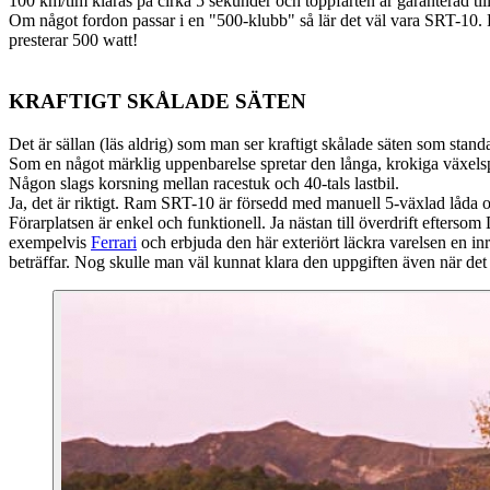
100 km/tim klaras på cirka 5 sekunder och toppfarten är garanterad til
Om något fordon passar i en "500-klubb" så lär det väl vara SRT-10. F
presterar 500 watt!
KRAFTIGT SKÅLADE SÄTEN
Det är sällan (läs aldrig) som man ser kraftigt skålade säten som sta
Som en något märklig uppenbarelse spretar den långa, krokiga växelspa
Någon slags korsning mellan racestuk och 40-tals lastbil.
Ja, det är riktigt. Ram SRT-10 är försedd med manuell 5-växlad låda o
Förarplatsen är enkel och funktionell. Ja nästan till överdrift efterso
exempelvis
Ferrari
och erbjuda den här exteriört läckra varelsen en inr
beträffar. Nog skulle man väl kunnat klara den uppgiften även när det g