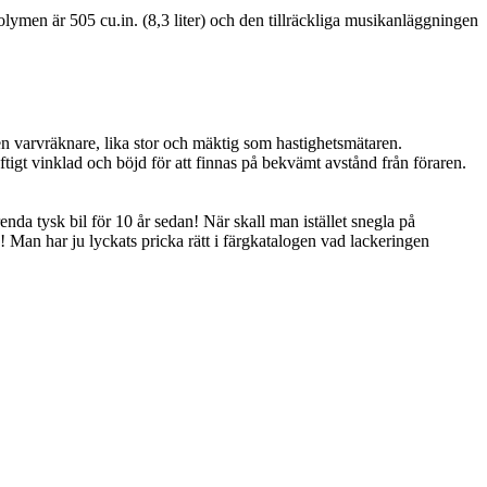
lymen är 505 cu.in. (8,3 liter) och den tillräckliga musikanläggningen
en varvräknare, lika stor och mäktig som hastighetsmätaren.
igt vinklad och böjd för att finnas på bekvämt avstånd från föraren.
enda tysk bil för 10 år sedan! När skall man istället snegla på
n! Man har ju lyckats pricka rätt i färgkatalogen vad lackeringen