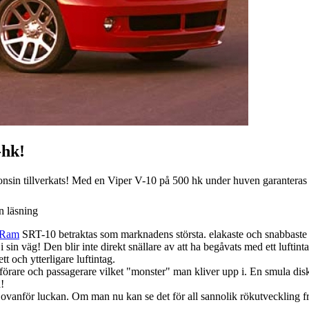
-hk!
nsin tillverkats! Med en Viper V-10 på 500 hk under huven garanteras
n läsning
 Ram
SRT-10 betraktas som marknadens största. elakaste och snabbaste 
i sin väg! Den blir inte direkt snällare av att ha begåvats med ett lufti
t och ytterligare luftintag.
rare och passagerare vilket "monster" man kliver upp i. En smula disk
a!
kt ovanför luckan. Om man nu kan se det för all sannolik rökutveckling