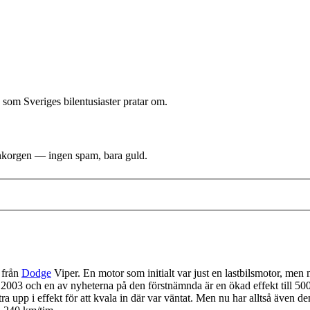
 som Sveriges bilentusiaster pratar om.
i inkorgen — ingen spam, bara guld.
 från
Dodge
Viper. En motor som initialt var just en lastbilsmotor, men mo
 2003 och en av nyheterna på den förstnämnda är en ökad effekt till 50
a upp i effekt för att kvala in där var väntat. Men nu har alltså även 