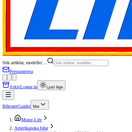
Sök artiklar, modeller…
Prenumerera
Arkiv
Logga in
Ljust läge
Biltester
Guider
Mer
Motor-Life
Amerikanska bilar