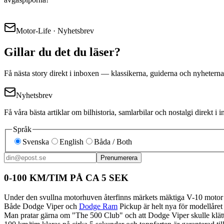
Motor-Life · Nyhetsbrev
Gillar du det du läser?
Få nästa story direkt i inboxen — klassikerna, guiderna och nyheterna
Nyhetsbrev
Få våra bästa artiklar om bilhistoria, samlarbilar och nostalgi direkt 
Språk
Svenska
English
Båda / Both
Prenumerera
0-100 KM/TIM PÅ CA 5 SEK
Under den svullna motorhuven återfinns märkets mäktiga V-10 motor
Både Dodge Viper och
Dodge Ram
Pickup är helt nya för modellåret
Man pratar gärna om "The 500 Club" och att Dodge Viper skulle klättr