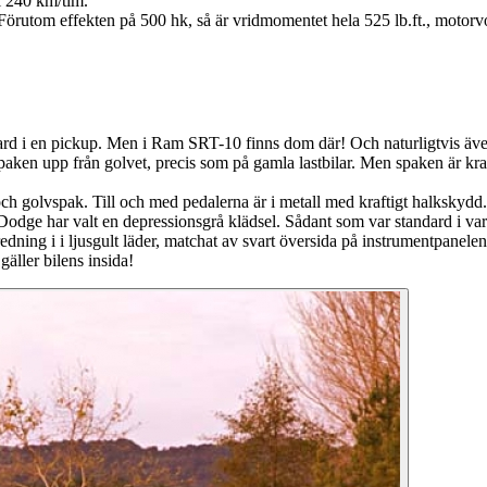
l 240 km/tim.
örutom effekten på 500 hk, så är vridmomentet hela 525 lb.ft., motorvo
ndard i en pickup. Men i Ram SRT-10 finns dom där! Och naturligtvis äv
ken upp från golvet, precis som på gamla lastbilar. Men spaken är kraft
ch golvspak. Till och med pedalerna är i metall med kraftigt halkskydd.
m Dodge har valt en depressionsgrå klädsel. Sådant som var standard i var
edning i i ljusgult läder, matchat av svart översida på instrumentpanele
äller bilens insida!