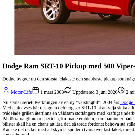
Dodge Ram SRT-10 Pickup med 500 Viper
Dodge bygger nu den största, elakaste och snabbaste pickup som någo
Motor-Life
1 mars 2003
Uppdaterad
3 juni 2026
2
mi
Nu startar serietillverkningen av en ny "värstingbil"! 2004 års
Dodge
Med elak avses här designen och nog ser SRT-10 ut att vilja sluka allt 
tvådelade grillen återfinns en våldsam stötfångare med kraftigt underbet
På dörrarna glimmar speciella, kromade emblem, som påminner både fö
bilister skall ha en chans att läsa det, så torde fordonet behöva stå still
Kanske det räcker med att skymta spoilern tvärs över lastflaket, dire
avgaspiporna!