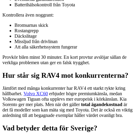
Batterihälsokontroll från Toyota
Kontrollera även noggrant:
Bromsarnas skick
Rostangrepp
Däckslitage
Missljud från drivlinan
Att alla säkerhetssystem fungerar
Provkör bilen minst 30 minuter. En kort provtur avslöjar sällan de
verkliga problemen utan ger en falsk trygghet.
Hur står sig RAV4 mot konkurrenterna?
Jämfört med många konkurrenter har RAV4 ett starkt rykte kring
hållbarhet.
Volvo XC60
erbjuder högre premiumkänsla, medan
Volkswagen Tiguan ofta upplevs mer europeisk i körkänslan. Kia
Sorento ger mer plats. Men när det gäller
total ägandekostnad
är
det få modeller som kan mäta sig med Toyota. Det är också en viktig
anledning till att begagnade exemplar håller värdet ovanligt bra.
Vad betyder detta för Sverige?