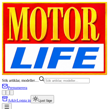
Sök artiklar, modeller…
Prenumerera
Arkiv
Logga in
Ljust läge