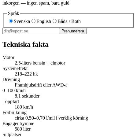
inkorgen — ingen spam, bara guld.
Språk
Svenska
English
Båda / Both
Prenumerera
Tekniska fakta
Motor
2,5-liters bensin + elmotor
Systemeffekt
218–222 hk
Drivning
Framhjulsdrift eller AWD-i
0–100 km/h
8,1 sekunder
Toppfart
180 km/h
Förbrukning
cirka 0,50–0,70 l/mil i verklig körning
Bagageutrymme
580 liter
Sittplatser