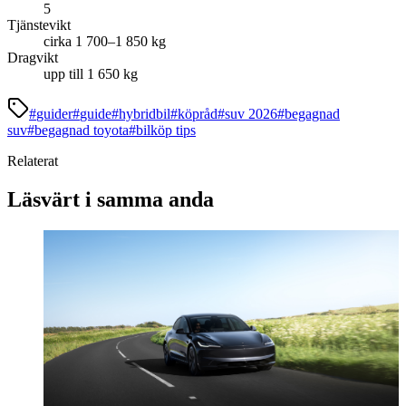
5
Tjänstevikt
cirka 1 700–1 850 kg
Dragvikt
upp till 1 650 kg
#
guider
#
guide
#
hybridbil
#
köpråd
#
suv 2026
#
begagnad
suv
#
begagnad toyota
#
bilköp tips
Relaterat
Läsvärt i samma anda