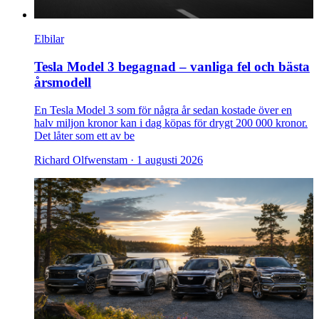
Elbilar
Tesla Model 3 begagnad – vanliga fel och bästa
årsmodell
En Tesla Model 3 som för några år sedan kostade över en
halv miljon kronor kan i dag köpas för drygt 200 000 kronor.
Det låter som ett av be
Richard Olfwenstam ·
1 augusti 2026