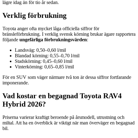
lägre idag än för tio år sedan.
Verklig förbrukning
Toyota anger ofta mycket låga officiella siffror för
bränsleförbrukning. I verklig svensk körning brukar ägare rapportera
följande
ungefärliga förbrukningsvärden
:
Landsväg: 0,50–0,60 l/mil
Blandad körning: 0,55–0,70 l/mil
Stadskörning: 0,45–0,60 l/mil
Vinterkörning: 0,65–0,85 l/mil
För en SUV som väger närmare två ton är dessa siffror fortfarande
imponerande.
Vad kostar en begagnad Toyota RAV4
Hybrid 2026?
Priserna varierar kraftigt beroende på årsmodell, utrustning och
miltal. Att ha en överblick är viktigt när man överväger en begagnad
bil.