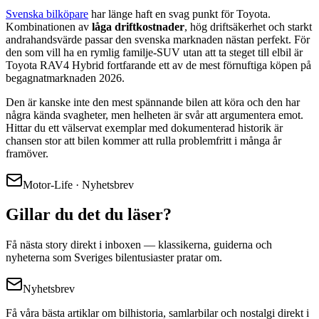
Svenska bilköpare
har länge haft en svag punkt för Toyota.
Kombinationen av
låga driftkostnader
, hög driftsäkerhet och starkt
andrahandsvärde passar den svenska marknaden nästan perfekt. För
den som vill ha en rymlig familje-SUV utan att ta steget till elbil är
Toyota RAV4 Hybrid fortfarande ett av de mest förnuftiga köpen på
begagnatmarknaden 2026.
Den är kanske inte den mest spännande bilen att köra och den har
några kända svagheter, men helheten är svår att argumentera emot.
Hittar du ett välservat exemplar med dokumenterad historik är
chansen stor att bilen kommer att rulla problemfritt i många år
framöver.
Motor-Life · Nyhetsbrev
Gillar du det du läser?
Få nästa story direkt i inboxen — klassikerna, guiderna och
nyheterna som Sveriges bilentusiaster pratar om.
Nyhetsbrev
Få våra bästa artiklar om bilhistoria, samlarbilar och nostalgi direkt i