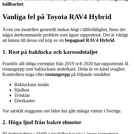
hållbarhet
.
Vanliga fel på Toyota RAV4 Hybrid
Även om modellen generellt rankas högt i tillförlitlighet, finns det
några återkommande problem som ägare rapporterat. Det är viktigt
att känna till dessa vid köp av en
begagnad RAV4 Hybrid
.
1. Rost på baklucka och karossdetaljer
Framför allt tidiga exemplar från 2019 och 2020 har rapporterats få
rostangrepp runt bakluckans nederkant. Detta är en känd svaghet.
Kontrollera noga efter
rostangrepp
på följande områden:
Bakluckans insida
Hjulhus
Trösklar
Dörrkanter
Var särskilt noggrann om bilen har gått många vintrar i Sverige.
2. Höga ljud från bakre elmotor
På fyrhjulsdrivna AWD-i-modeller har vissa ägare rapporterat