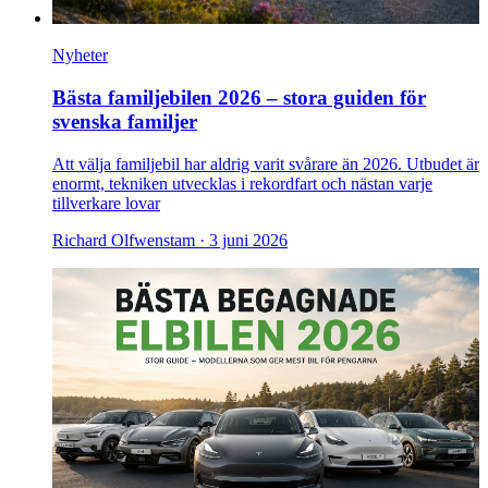
Nyheter
Bästa familjebilen 2026 – stora guiden för
svenska familjer
Att välja familjebil har aldrig varit svårare än 2026. Utbudet är
enormt, tekniken utvecklas i rekordfart och nästan varje
tillverkare lovar
Richard Olfwenstam ·
3 juni 2026