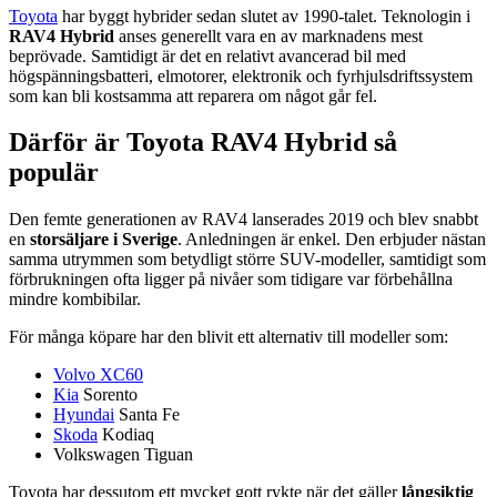
Toyota
har byggt hybrider sedan slutet av 1990-talet. Teknologin i
RAV4 Hybrid
anses generellt vara en av marknadens mest
beprövade. Samtidigt är det en relativt avancerad bil med
högspänningsbatteri, elmotorer, elektronik och fyrhjulsdriftssystem
som kan bli kostsamma att reparera om något går fel.
Därför är Toyota RAV4 Hybrid så
populär
Den femte generationen av RAV4 lanserades 2019 och blev snabbt
en
storsäljare i Sverige
. Anledningen är enkel. Den erbjuder nästan
samma utrymmen som betydligt större SUV-modeller, samtidigt som
förbrukningen ofta ligger på nivåer som tidigare var förbehållna
mindre kombibilar.
För många köpare har den blivit ett alternativ till modeller som:
Volvo XC60
Kia
Sorento
Hyundai
Santa Fe
Skoda
Kodiaq
Volkswagen Tiguan
Toyota har dessutom ett mycket gott rykte när det gäller
långsiktig