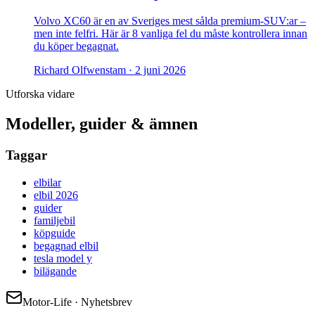
Volvo XC60 är en av Sveriges mest sålda premium-SUV:ar –
men inte felfri. Här är 8 vanliga fel du måste kontrollera innan
du köper begagnat.
Richard Olfwenstam ·
2 juni 2026
Utforska vidare
Modeller, guider & ämnen
Taggar
elbilar
elbil 2026
guider
familjebil
köpguide
begagnad elbil
tesla model y
bilägande
Motor-Life · Nyhetsbrev