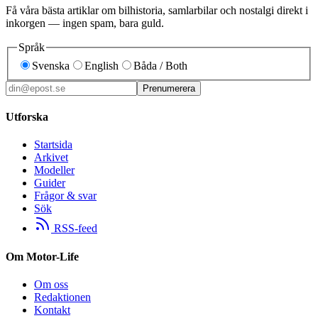
Få våra bästa artiklar om bilhistoria, samlarbilar och nostalgi direkt i
inkorgen — ingen spam, bara guld.
Språk
Svenska
English
Båda / Both
Prenumerera
Utforska
Startsida
Arkivet
Modeller
Guider
Frågor & svar
Sök
RSS-feed
Om Motor-Life
Om oss
Redaktionen
Kontakt