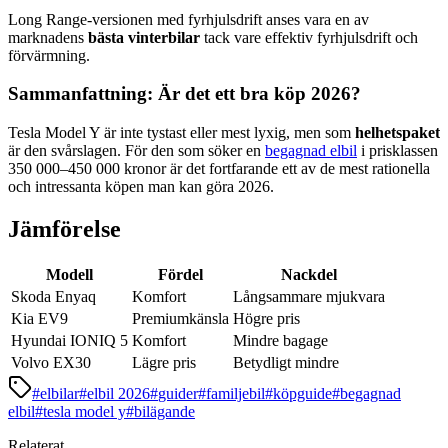
Long Range-versionen med fyrhjulsdrift anses vara en av
marknadens
bästa vinterbilar
tack vare effektiv fyrhjulsdrift och
förvärmning.
Sammanfattning: Är det ett bra köp 2026?
Tesla Model Y är inte tystast eller mest lyxig, men som
helhetspaket
är den svårslagen. För den som söker en
begagnad elbil
i prisklassen
350 000–450 000 kronor är det fortfarande ett av de mest rationella
och intressanta köpen man kan göra 2026.
Jämförelse
Modell
Fördel
Nackdel
Skoda Enyaq
Komfort
Långsammare mjukvara
Kia EV9
Premiumkänsla
Högre pris
Hyundai IONIQ 5
Komfort
Mindre bagage
Volvo EX30
Lägre pris
Betydligt mindre
#
elbilar
#
elbil 2026
#
guider
#
familjebil
#
köpguide
#
begagnad
elbil
#
tesla model y
#
bilägande
Relaterat