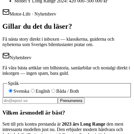
Model Y Long Range 2024: 420 000–500 000 kr
Motor-Life · Nyhetsbrev
Gillar du det du läser?
Få nästa story direkt i inboxen — klassikerna, guiderna och
nyheterna som Sveriges bilentusiaster pratar om.
Nyhetsbrev
Få våra bästa artiklar om bilhistoria, samlarbilar och nostalgi direkt i
inkorgen — ingen spam, bara guld.
Språk
Svenska
English
Båda / Both
Prenumerera
Vilken årsmodell är bäst?
Sett till pris kontra prestanda är
2023 års Long Range
den mest
intressanta modellen just nu. Den erbjuder modern hårdvara och