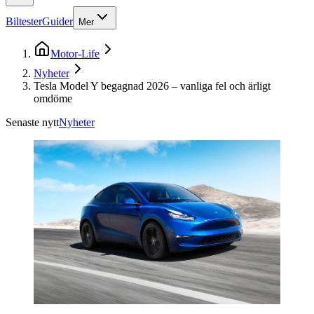
Biltester
Guider
Mer
Motor-Life
Nyheter
Tesla Model Y begagnad 2026 – vanliga fel och ärligt
omdöme
Senaste nytt
Nyheter