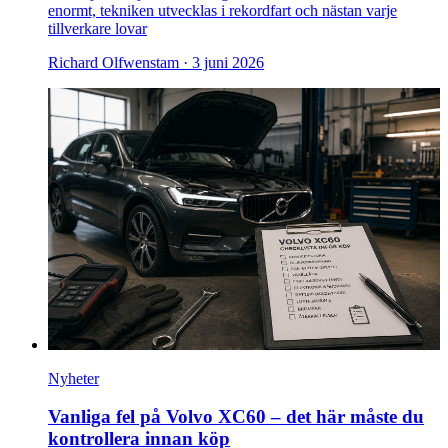
enormt, tekniken utvecklas i rekordfart och nästan varje
tillverkare lovar
Richard Olfwenstam ·
3 juni 2026
Nyheter
Vanliga fel på Volvo XC60 – det här måste du
kontrollera innan köp