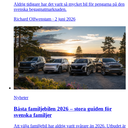
Aldrig tidigare har det varit så mycket bil för pengarna på den
svenska begagnatmarknaden.
Richard Olfwenstam ·
2 juni 2026
Nyheter
Bästa familjebilen 2026 – stora guiden för
svenska familjer
Att välja familjebil har aldrig varit svårare än 2026. Utbudet är