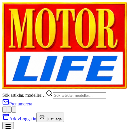
Sök artiklar, modeller…
Prenumerera
Arkiv
Logga in
Ljust läge