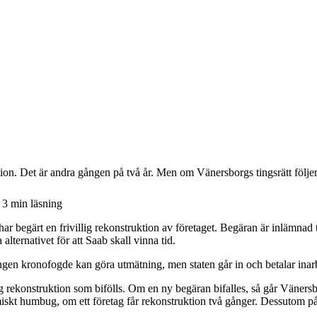
n. Det är andra gången på två år. Men om Vänersborgs tingsrätt följer p
3
min läsning
 begärt en frivillig rekonstruktion av företaget. Begäran är inlämnad till 
alternativet för att Saab skall vinna tid.
ingen kronofogde kan göra utmätning, men staten går in och betalar inar
ig rekonstruktion som bifölls. Om en ny begäran bifalles, så går Vänersbo
iskt humbug, om ett företag får rekonstruktion två gånger. Dessutom på 