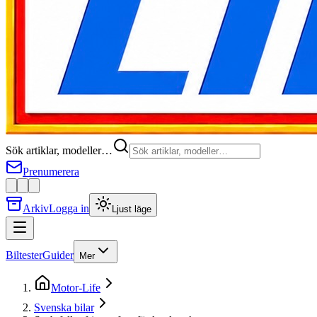
Sök artiklar, modeller…
Prenumerera
Arkiv
Logga in
Ljust läge
Biltester
Guider
Mer
Motor-Life
Svenska bilar