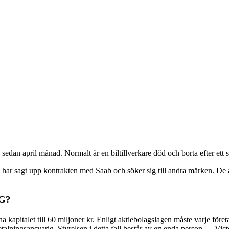
 sedan april månad. Normalt är en biltillverkare död och borta efter ett s
ige, har sagt upp kontrakten med Saab och söker sig till andra märken. De
G?
a kapitalet till 60 miljoner kr. Enligt aktiebolagslagen måste varje för
betalningsansvarig. Styrelsen i detta fall består av en enda person — Vict