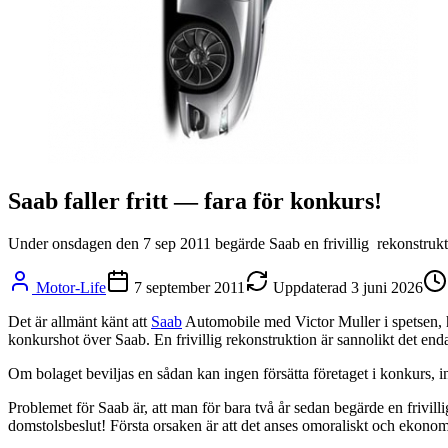
Saab faller fritt — fara för konkurs!
Under onsdagen den 7 sep 2011 begärde Saab en frivillig rekonstruktio
Motor-Life
7 september 2011
Uppdaterad
3 juni 2026
Det är allmänt känt att
Saab
Automobile med Victor Muller i spetsen, har
konkurshot över Saab. En frivillig rekonstruktion är sannolikt det enda 
Om bolaget beviljas en sådan kan ingen försätta företaget i konkurs, 
Problemet för Saab är, att man för bara två år sedan begärde en frivill
domstolsbeslut! Första orsaken är att det anses omoraliskt och ekonom