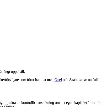
å långt uppehåll.
 återförsäljare som förut handlat med
Opel
och Saab, satsar nu fullt ut
etag upprätta en kontrollbalansräkning om det egna kapitalet är mindre
or Muller.