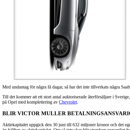
Med undantag för några få dagar, så har det inte tillverkats några Saab
Till det kommer att ett stort antal auktoriserade återförsäljare i Sver
på Opel med komplettering av
Chevrolet
.
BLIR VICTOR MULLER BETALNINGSANSVARI
Aktiekapitalet uppgick den 30 juni till 632 miljoner kronor och det egn
än hälften av aktiekapitalet. Om så inte sker blir styrelsen personligt 