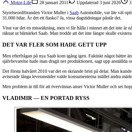
Motor-Life
28 januari 2011
Uppdaterad
3 juni 2026
3
Styrelseordföranden Victor Muller i
Saab
Automobile, var lite väl opti
31.000 bilar. Är det ett fiasko? Ja, vissa dagstidningar påstår det.
Visst var det en missräkning, men vi får hålla i minnet att det inte är 
räknat ut bilmärket Saab. Man trodde att det inte längre skulle exister
DET VAR FLER SOM HADE GETT UPP
Men efterfrågan på nya Saab kom igång igen. Faktiskt något bättre än 
självbevarelse hade man dragit ner produktionen, sagt upp anställda och
Det första halvåret 2010 var det en skriande brist på delar. Man kunde h
aviserade långa leveranstider valde konsumenterna istället andra märk
Men problem är till för att övervinnas anser Victor Muller och ser hop
VLADIMIR — EN PORTAD RYSS