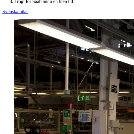
Trögt för Saab ännu en liten tid
Svenska bilar