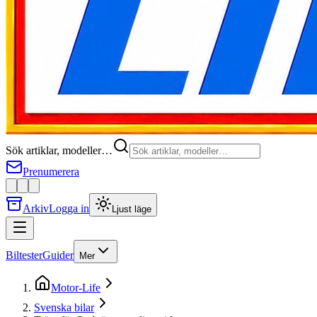
Sök artiklar, modeller…
Prenumerera
Arkiv
Logga in
Ljust läge
Biltester
Guider
Mer
Motor-Life
Svenska bilar