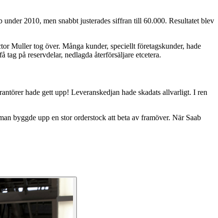
ab under 2010, men snabbt justerades siffran till 60.000. Resultatet blev
Victor Muller tog över. Många kunder, speciellt företagskunder, hade
 tag på reservdelar, nedlagda återförsäljare etcetera.
antörer hade gett upp! Leveranskedjan hade skadats allvarligt. I ren
att man byggde upp en stor orderstock att beta av framöver. När Saab