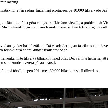
min läsning
mistisk för ett år sedan. Initialt låg prognosen på 80.000 tillverkade Sa
någon lätt uppgift att göra en nystart. Här fanns åtskilliga problem när 
a. Man befarade låga andrahandsvärden, kanske framtida svårigheter att få
vad analytiker hade beräknat. Då visade det sig att fabrikens underlever
 försökt hitta andra kunder istället för Saab.
elt enkelt inte tillverka tillräckligt med bilar. Det var inte heller så, 
en som kunde leverera på kort varsel.
pfullt på försäljningen 2011 med 80.000 bilar som skall tillverkas.