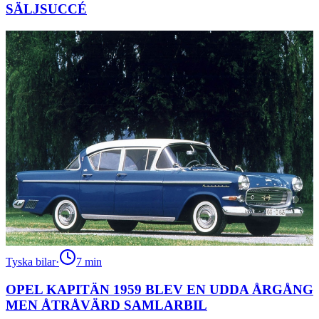
SÄLJSUCCÉ
Tyska bilar
·
7
min
OPEL KAPITÄN 1959 BLEV EN UDDA ÅRGÅNG
MEN ÅTRÅVÄRD SAMLARBIL