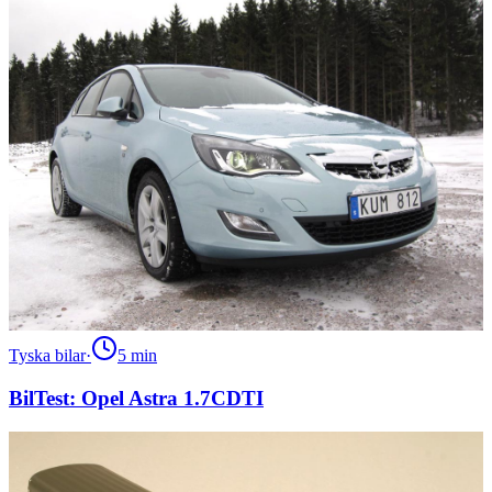
Tyska bilar
·
5
min
BilTest: Opel Astra 1.7CDTI