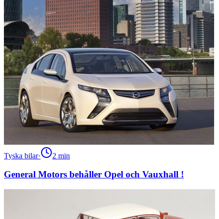
Tyska bilar
·
2
min
General Motors behåller Opel och Vauxhall !