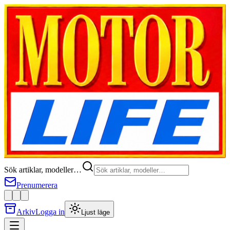
Sök artiklar, modeller…
Prenumerera
Arkiv
Logga in
Ljust läge