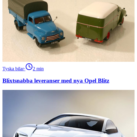
Tyska bilar
·
2
min
Blixtsnabba leveranser med nya Opel Blitz