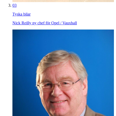
03
Tyska bilar
Nick Reilly ny chef för Opel / Vauxhall