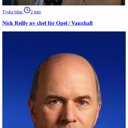
Tyska bilar
·
2
min
Nick Reilly ny chef för Opel / Vauxhall