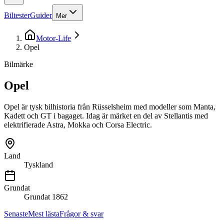
Biltester
Guider
Mer
Motor-Life
Opel
Bilmärke
Opel
Opel är tysk bilhistoria från Rüsselsheim med modeller som Manta,
Kadett och GT i bagaget. Idag är märket en del av Stellantis med
elektrifierade Astra, Mokka och Corsa Electric.
Land
Tyskland
Grundat
Grundat
1862
Senaste
Mest lästa
Frågor & svar