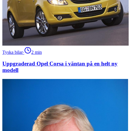
Tyska bilar
·
2
min
Uppgraderad Opel Corsa i väntan på en helt ny
modell