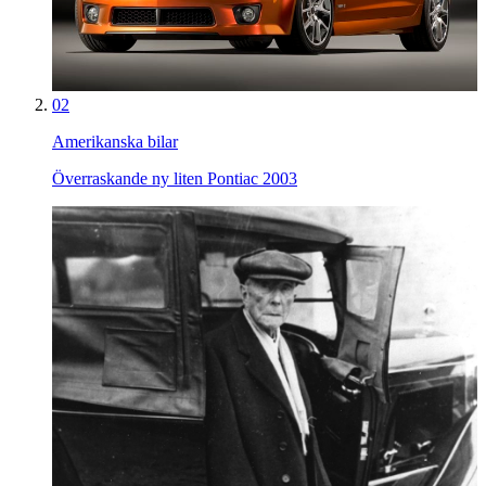
02
Amerikanska bilar
Överraskande ny liten Pontiac 2003