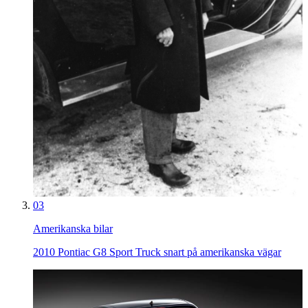
03
Amerikanska bilar
2010 Pontiac G8 Sport Truck snart på amerikanska vägar