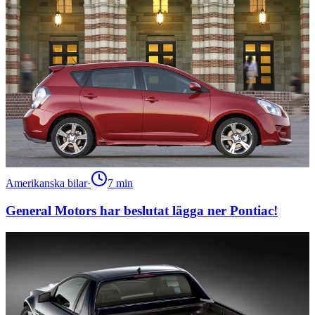
Amerikanska bilar
·
7
min
General Motors har beslutat lägga ner Pontiac!