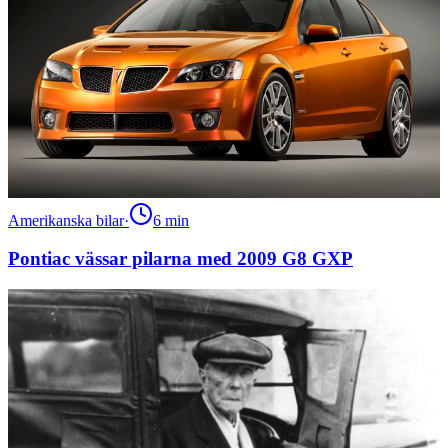
Amerikanska bilar
·
6
min
Pontiac vässar pilarna med 2009 G8 GXP