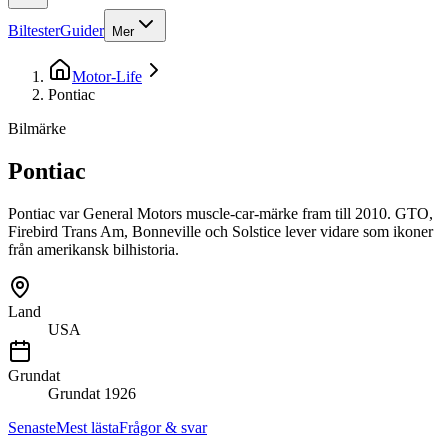
Biltester
Guider
Mer
Motor-Life
Pontiac
Bilmärke
Pontiac
Pontiac var General Motors muscle-car-märke fram till 2010. GTO,
Firebird Trans Am, Bonneville och Solstice lever vidare som ikoner
från amerikansk bilhistoria.
Land
USA
Grundat
Grundat
1926
Senaste
Mest lästa
Frågor & svar