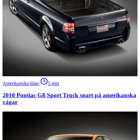
Amerikanska bilar
·
5
min
2010 Pontiac G8 Sport Truck snart på amerikanska
vägar