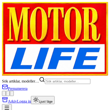
Sök artiklar, modeller…
Prenumerera
Arkiv
Logga in
Ljust läge