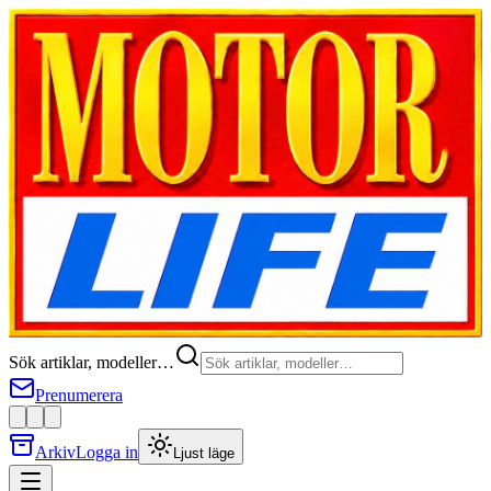
Sök artiklar, modeller…
Prenumerera
Arkiv
Logga in
Ljust läge