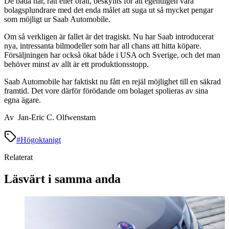
De båda har, rätt eller orätt, beskyllts för att egentligen vara
bolagsplundrare med det enda målet att suga ut så mycket pengar
som möjligt ur Saab Automobile.
Om så verkligen är fallet är det tragiskt. Nu har Saab introducerat
nya, intressanta bilmodeller som har all chans att hitta köpare.
Försäljningen har också ökat både i USA och Sverige, och det man
behöver minst av allt är ett produktionsstopp.
Saab Automobile har faktiskt nu fått en rejäl möjlighet till en säkrad
framtid. Det vore därför förödande om bolaget spolieras av sina
egna ägare.
Av Jan-Eric C. Olfwenstam
#
Högoktanigt
Relaterat
Läsvärt i samma anda