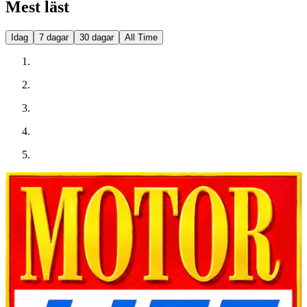
Mest läst
Idag
7 dagar
30 dagar
All Time