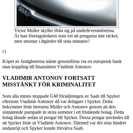
Victor Muller skyller ifrån sig på underleverantörerna.
Är han företagsledaren som vet att pengarna inte räcker,
men struntar i åtgärder till sista minuten?
c)
Köpet av fastigheterna måste genomföras via en europeisk bank
utan koppling till finansiären Vladimir Antonov.
VLADIMIR ANTONOV FORTSATT
MISSTÄNKT FÖR KRIMINALITET
Som alla minns stoppade GM försäljningen av Saab till Spyker
eftersom Vladimir Antonov då var delägare i Spyker. Detta
bekymmer löste herrarna Muller och Antonov genom att den
sistnämnde pumpade in stora summor i ett fristående bolag. Detta
bolag lånade sedan ut pengar till Spyker. Dessa pengar användes till
att Spyker löste ut Vladimir Antonov. Därmed var det sista hindret
undanröjt och Spyker kunde förvärva Saab.