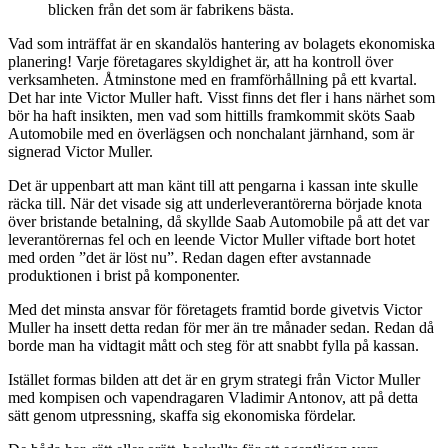
blicken från det som är fabrikens bästa.
Vad som inträffat är en skandalös hantering av bolagets ekonomiska
planering! Varje företagares skyldighet är, att ha kontroll över
verksamheten. Åtminstone med en framförhållning på ett kvartal.
Det har inte Victor Muller haft. Visst finns det fler i hans närhet som
bör ha haft insikten, men vad som hittills framkommit sköts Saab
Automobile med en överlägsen och nonchalant järnhand, som är
signerad Victor Muller.
Det är uppenbart att man känt till att pengarna i kassan inte skulle
räcka till. När det visade sig att underleverantörerna började knota
över bristande betalning, då skyllde Saab Automobile på att det var
leverantörernas fel och en leende Victor Muller viftade bort hotet
med orden ”det är löst nu”. Redan dagen efter avstannade
produktionen i brist på komponenter.
Med det minsta ansvar för företagets framtid borde givetvis Victor
Muller ha insett detta redan för mer än tre månader sedan. Redan då
borde man ha vidtagit mått och steg för att snabbt fylla på kassan.
Istället formas bilden att det är en grym strategi från Victor Muller
med kompisen och vapendragaren Vladimir Antonov, att på detta
sätt genom utpressning, skaffa sig ekonomiska fördelar.