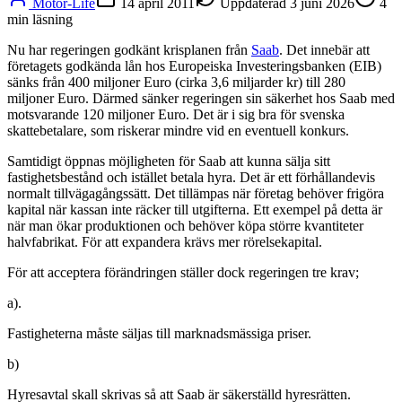
Motor-Life
14 april 2011
Uppdaterad
3 juni 2026
4
min läsning
Nu har regeringen godkänt krisplanen från
Saab
. Det innebär att
företagets godkända lån hos Europeiska Investeringsbanken (EIB)
sänks från 400 miljoner Euro (cirka 3,6 miljarder kr) till 280
miljoner Euro. Därmed sänker regeringen sin säkerhet hos Saab med
motsvarande 120 miljoner Euro. Det är i sig bra för svenska
skattebetalare, som riskerar mindre vid en eventuell konkurs.
Samtidigt öppnas möjligheten för Saab att kunna sälja sitt
fastighetsbestånd och istället betala hyra. Det är ett förhållandevis
normalt tillvägagångssätt. Det tillämpas när företag behöver frigöra
kapital när kassan inte räcker till utgifterna. Ett exempel på detta är
när man ökar produktionen och behöver köpa större kvantiteter
halvfabrikat. För att expandera krävs mer rörelsekapital.
För att acceptera förändringen ställer dock regeringen tre krav;
a).
Fastigheterna måste säljas till marknadsmässiga priser.
b)
Hyresavtal skall skrivas så att Saab är säkerställd hyresrätten.