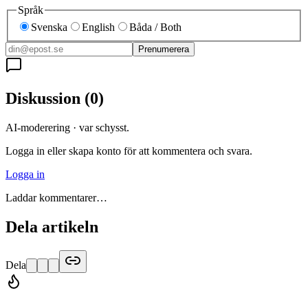
Språk
Svenska
English
Båda / Both
Prenumerera
Diskussion
(
0
)
AI-moderering · var schysst.
Logga in eller skapa konto för att kommentera och svara.
Logga in
Laddar kommentarer…
Dela artikeln
Dela