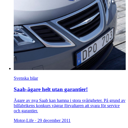
Svenska bilar
Saab-ägare helt utan garantier!
Ägare av nya Saab kan hamna i stora svårigheter. På grund av
bilfabrikens konkurs vägrar förvaltaren att svara för service
och garantier.
Motor-Life ·
29 december 2011