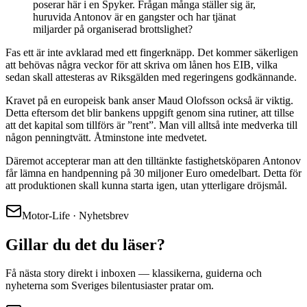
poserar här i en Spyker. Frågan många ställer sig är,
huruvida Antonov är en gangster och har tjänat
miljarder på organiserad brottslighet?
Fas ett är inte avklarad med ett fingerknäpp. Det kommer säkerligen
att behövas några veckor för att skriva om lånen hos EIB, vilka
sedan skall attesteras av Riksgälden med regeringens godkännande.
Kravet på en europeisk bank anser Maud Olofsson också är viktig.
Detta eftersom det blir bankens uppgift genom sina rutiner, att tillse
att det kapital som tillförs är ”rent”. Man vill alltså inte medverka till
någon penningtvätt. Åtminstone inte medvetet.
Däremot accepterar man att den tilltänkte fastighetsköparen Antonov
får lämna en handpenning på 30 miljoner Euro omedelbart. Detta för
att produktionen skall kunna starta igen, utan ytterligare dröjsmål.
Motor-Life · Nyhetsbrev
Gillar du det du läser?
Få nästa story direkt i inboxen — klassikerna, guiderna och
nyheterna som Sveriges bilentusiaster pratar om.