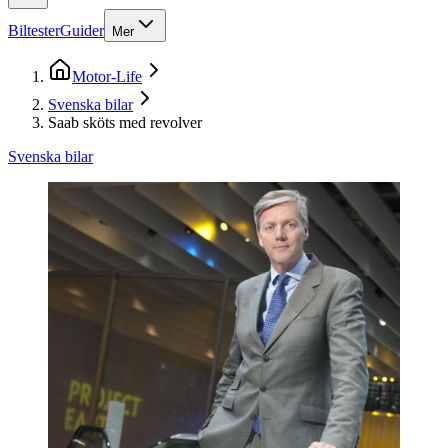
Biltester
Guider
Mer
Motor-Life
Svenska bilar
Saab sköts med revolver
Svenska bilar