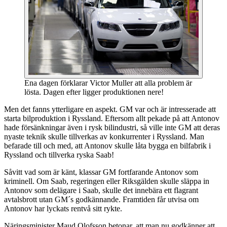
Ena dagen förklarar Victor Muller att alla problem är
lösta. Dagen efter ligger produktionen nere!
Men det fanns ytterligare en aspekt. GM var och är intresserade att
starta bilproduktion i Ryssland. Eftersom allt pekade på att Antonov
hade försänkningar även i rysk bilindustri, så ville inte GM att deras
nyaste teknik skulle tillverkas av konkurrenter i Ryssland. Man
befarade till och med, att Antonov skulle låta bygga en bilfabrik i
Ryssland och tillverka ryska Saab!
Såvitt vad som är känt, klassar GM fortfarande Antonov som
kriminell. Om Saab, regeringen eller Riksgälden skulle släppa in
Antonov som delägare i Saab, skulle det innebära ett flagrant
avtalsbrott utan GM´s godkännande. Framtiden får utvisa om
Antonov har lyckats rentvå sitt rykte.
Näringsminister Maud Olofsson betonar, att man nu godkänner att