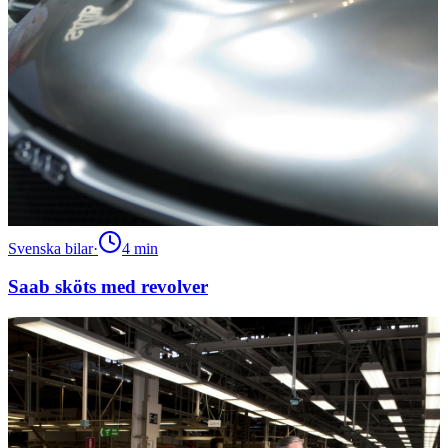
Svenska bilar
·
4
min
Saab sköts med revolver