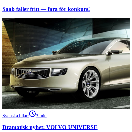
Saab faller fritt — fara för konkurs!
Svenska bilar
·
3
min
Dramatisk nyhet: VOLVO UNIVERSE