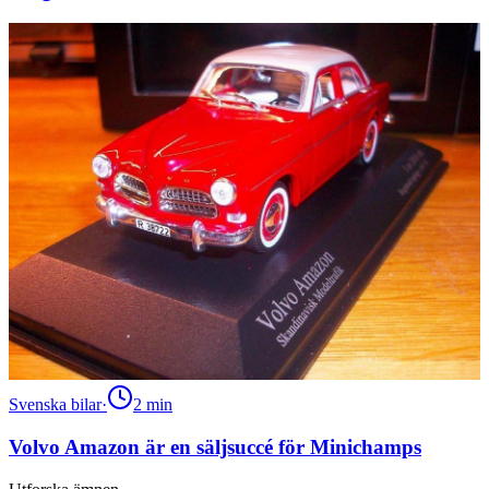
Svenska bilar
·
2
min
Volvo Amazon är en säljsuccé för Minichamps