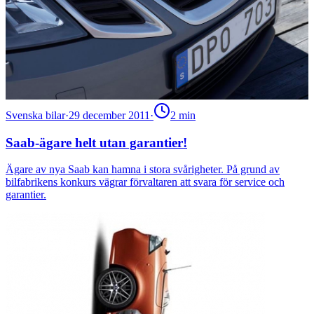
Svenska bilar
·
29 december 2011
·
2
min
Saab-ägare helt utan garantier!
Ägare av nya Saab kan hamna i stora svårigheter. På grund av
bilfabrikens konkurs vägrar förvaltaren att svara för service och
garantier.