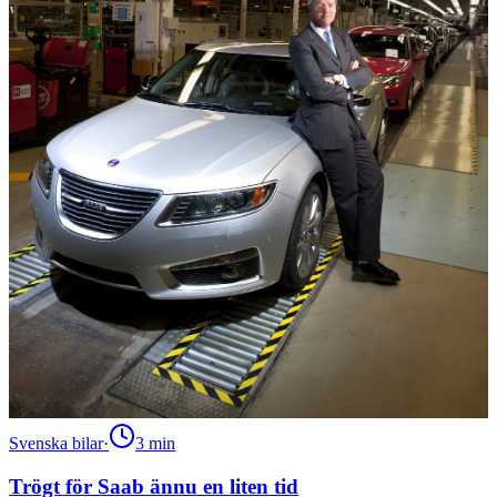
Svenska bilar
·
3
min
Trögt för Saab ännu en liten tid