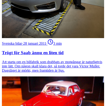
Svenska bilar
·
28 januari 2011
·
3
min
Trögt för Saab ännu en liten tid
Att starta om en bilfabrik som drabbats av motgångar är naturligtvis
inte lätt. Om någon skall klara det, så torde det vara Victor Muller.
Dagsläget är mörkt, men framtiden är ljus.