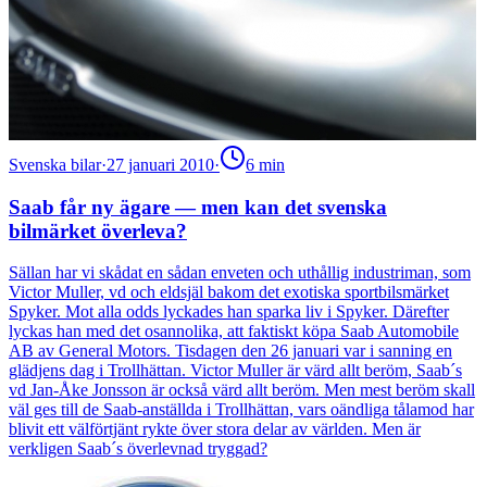
Svenska bilar
·
27 januari 2010
·
6
min
Saab får ny ägare — men kan det svenska
bilmärket överleva?
Sällan har vi skådat en sådan enveten och uthållig industriman, som
Victor Muller, vd och eldsjäl bakom det exotiska sportbilsmärket
Spyker. Mot alla odds lyckades han sparka liv i Spyker. Därefter
lyckas han med det osannolika, att faktiskt köpa Saab Automobile
AB av General Motors. Tisdagen den 26 januari var i sanning en
glädjens dag i Trollhättan. Victor Muller är värd allt beröm, Saab´s
vd Jan-Åke Jonsson är också värd allt beröm. Men mest beröm skall
väl ges till de Saab-anställda i Trollhättan, vars oändliga tålamod har
blivit ett välförtjänt rykte över stora delar av världen. Men är
verkligen Saab´s överlevnad tryggad?