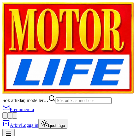
Sök artiklar, modeller…
Prenumerera
Arkiv
Logga in
Ljust läge