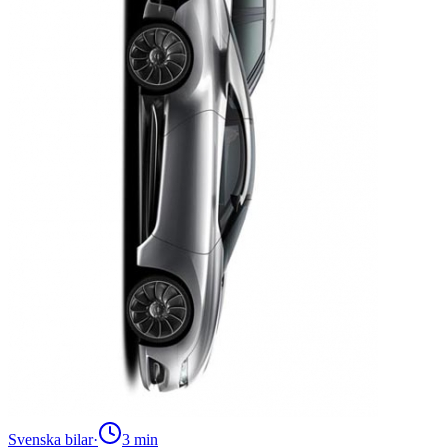
Svenska bilar
·
3
min