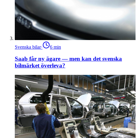
Svenska bilar
·
6
min
Saab får ny ägare — men kan det svenska
bilmärket överleva?