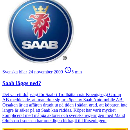
Svenska bilar
·
24 november 2009
·
5
min
Saab läggs ned?
Det var ett dråpslag för Saab i Trollhättan när Koenigsegg Group
AB meddelade, att man drar sig ur köpet av Saab Automobile AB.
Orsaken är att affären dragit ut på tiden i sådan grad, att köparen inte
längre är säker på att Saab kan räddas. Köpet har varit mycket
komplicerat med många aktörer och svenska regeringen med Maud
Olofsson i spetsen har onekligen bidragit till förseningen.