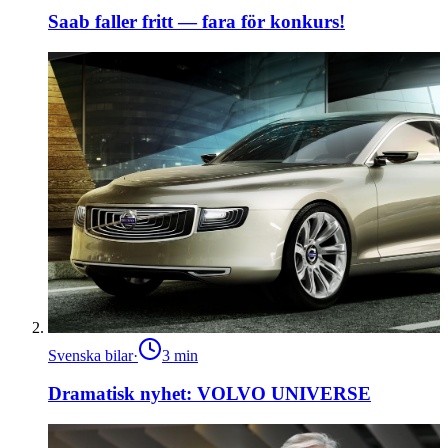
Saab faller fritt — fara för konkurs!
Svenska bilar
·
3
min
Dramatisk nyhet: VOLVO UNIVERSE