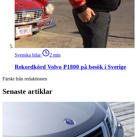
Svenska bilar
·
2
min
Rekordkörd Volvo P1800 på besök i Sverige
Färskt från redaktionen
Senaste artiklar