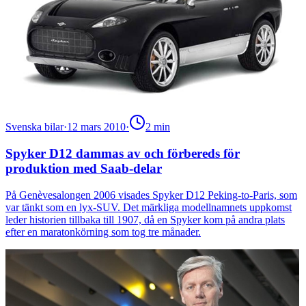
Svenska bilar
·
12 mars 2010
·
2
min
Spyker D12 dammas av och förbereds för
produktion med Saab-delar
På Genèvesalongen 2006 visades Spyker D12 Peking-to-Paris, som
var tänkt som en lyx-SUV. Det märkliga modellnamnets uppkomst
leder historien tillbaka till 1907, då en Spyker kom på andra plats
efter en maratonkörning som tog tre månader.