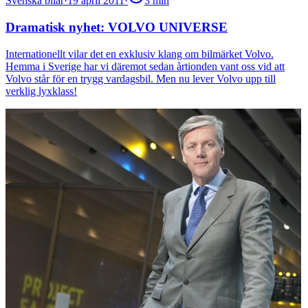
Svenska bilar
·
19 april 2011
·
3
min
Dramatisk nyhet: VOLVO UNIVERSE
Internationellt vilar det en exklusiv klang om bilmärket Volvo.
Hemma i Sverige har vi däremot sedan årtionden vant oss vid att
Volvo står för en trygg vardagsbil. Men nu lever Volvo upp till
verklig lyxklass!