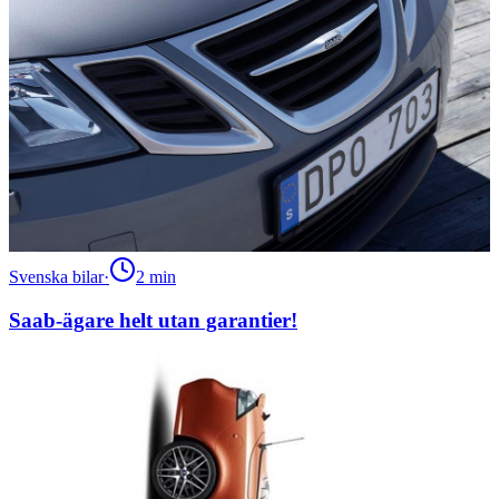
Svenska bilar
·
2
min
Saab-ägare helt utan garantier!