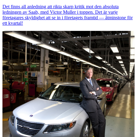
Det finns all anledning att rikta skarp kritik mot den absoluta
ledningen av Saab, med Victor Muller i toppen. Det är varje
företagares skyldighet att se in i företagets framtid — åtminstone för
ett kvartal!