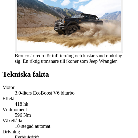
Bronco är redo för tuff terräng och kastar sand omkring
sig. En riktig utmanare till ikoner som Jeep Wrangler.
Tekniska fakta
Motor
3,0-liters EcoBoost V6 biturbo
Effekt
418 hk
Vridmoment
596 Nm
Växellåda
10-stegad automat
Drivning
Fyrhjulsdrift