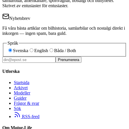
samlarbilar, amerikanare, sportvagnar, nostalgi och bilnyheter.
Skrivet av entusiaster för entusiaster.
Nyhetsbrev
Få våra bästa artiklar om bilhistoria, samlarbilar och nostalgi direkt i
inkorgen — ingen spam, bara guld.
Språk
Svenska
English
Båda / Both
Prenumerera
Utforska
Startsida
Arkivet
Modeller
Guider
Frågor & svar
Sök
RSS-feed
Om Motor-Life