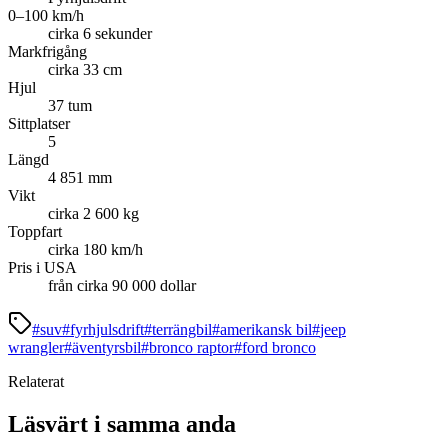
0–100 km/h
cirka 6 sekunder
Markfrigång
cirka 33 cm
Hjul
37 tum
Sittplatser
5
Längd
4 851 mm
Vikt
cirka 2 600 kg
Toppfart
cirka 180 km/h
Pris i USA
från cirka 90 000 dollar
#
suv
#
fyrhjulsdrift
#
terrängbil
#
amerikansk bil
#
jeep
wrangler
#
äventyrsbil
#
bronco raptor
#
ford bronco
Relaterat
Läsvärt i samma anda