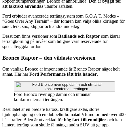
köpcentrumparkeringar. Bronco är annorlunda. Den är
byggd för
att faktiskt användas
utanför asfalten.
Ford erbjuder avancerade terrängsystem som G.O.A.T. Modes –
”Goes Over Any Terrain” – där föraren kan välja olika körlägen för
sand, lera, snö, klippor och andra underlag.
Dessutom finns versioner som
Badlands och Raptor
som klarar
terrängkörning på nivåer som tidigare varit reserverade för
specialbyggda fordon.
Bronco Raptor – den vildaste versionen
Om vanliga Bronco är imponerande är Bronco Raptor något helt
annat. Här har
Ford Performance fått fria händer
.
Ford Bronco river upp damm och utmanar
konkurrenterna i terrängen.
Resultatet är en bredare kaross, kraftigare axlar, större
hjulupphängning och en dubbelturbomatad V6-motor med över 400
hästkrafter. Bilen är utvecklad för
hög fart i ökenmiljöer
och kan
hantera terräng som skulle få många andra SUV att ge upp.