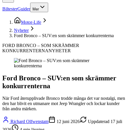
Biltester
Guider
Mer
Motor-Life
Nyheter
Ford Bronco – SUV:en som skrämmer konkurrenterna
FORD BRONCO – SOM SKRÄMMER
KONKURRENTERNA
NYHETER
Ford Bronco – SUV:en som skrämmer
konkurrenterna
När Ford återupplivade Bronco trodde många det var nostalgi, men
den har blivit en utmanare mot Jeep Wrangler och lockar kunder
från andra märken.
Richard Olfwenstam
12 juni 2026
Uppdaterad
17 juli
2026
4
min läsning