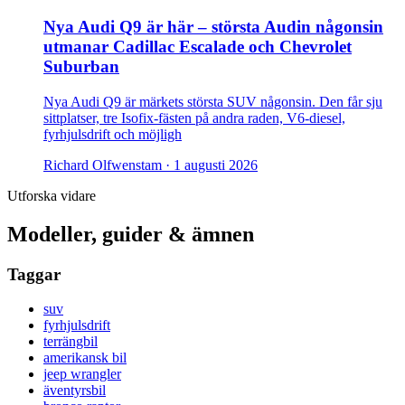
Nya Audi Q9 är här – största Audin någonsin
utmanar Cadillac Escalade och Chevrolet
Suburban
Nya Audi Q9 är märkets största SUV någonsin. Den får sju
sittplatser, tre Isofix-fästen på andra raden, V6-diesel,
fyrhjulsdrift och möjligh
Richard Olfwenstam ·
1 augusti 2026
Utforska vidare
Modeller, guider & ämnen
Taggar
suv
fyrhjulsdrift
terrängbil
amerikansk bil
jeep wrangler
äventyrsbil