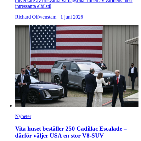
tillverkare av prisvärda vardagsbilar till en av världens mest
intressanta elbilstil
Richard Olfwenstam ·
1 juni 2026
Nyheter
Vita huset beställer 250 Cadillac Escalade –
därför väljer USA en stor V8-SUV