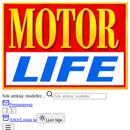
Sök artiklar, modeller…
Prenumerera
Arkiv
Logga in
Ljust läge