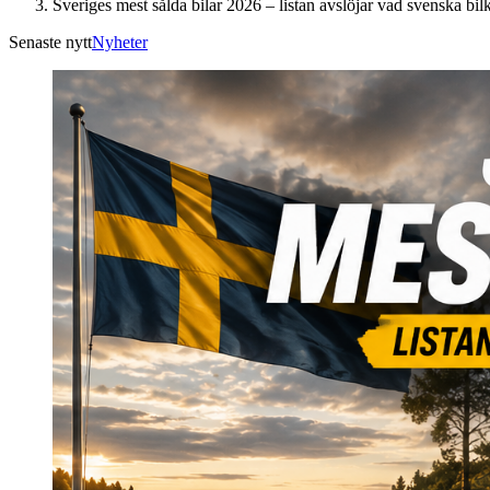
Sveriges mest sålda bilar 2026 – listan avslöjar vad svenska bil
Senaste nytt
Nyheter