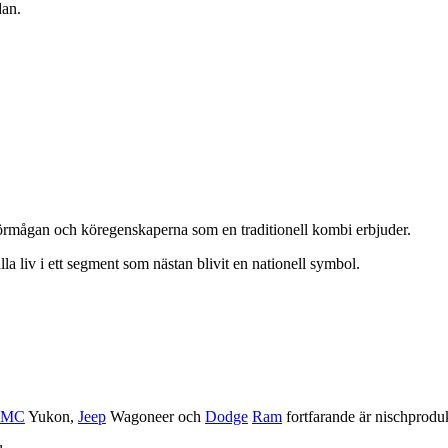
dan.
örmågan och köregenskaperna som en traditionell kombi erbjuder.
la liv i ett segment som nästan blivit en nationell symbol.
GMC
Yukon,
Jeep
Wagoneer och
Dodge
Ram
fortfarande är nischproduk