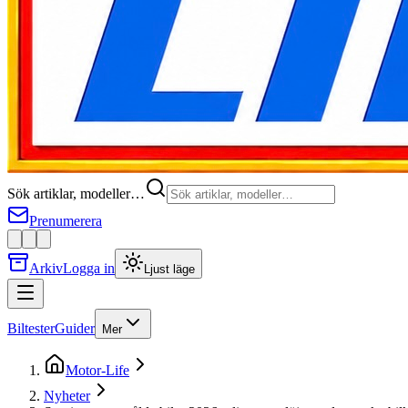
Sök artiklar, modeller…
Prenumerera
Arkiv
Logga in
Ljust läge
Biltester
Guider
Mer
Motor-Life
Nyheter