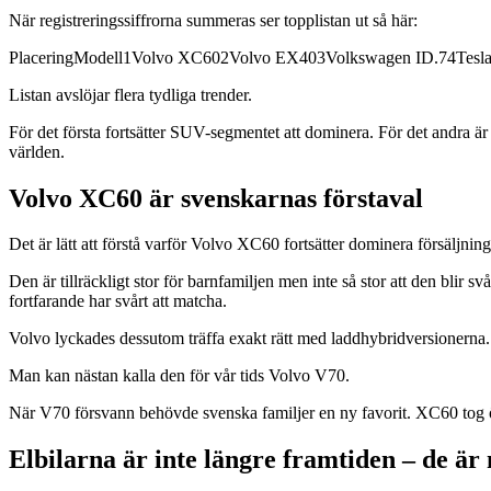
När registreringssiffrorna summeras ser topplistan ut så här:
PlaceringModell1Volvo XC602Volvo EX403Volkswagen ID.74Tes
Listan avslöjar flera tydliga trender.
För det första fortsätter SUV-segmentet att dominera. För det andra är 
världen.
Volvo XC60 är svenskarnas förstaval
Det är lätt att förstå varför Volvo XC60 fortsätter dominera försäljnin
Den är tillräckligt stor för barnfamiljen men inte så stor att den blir
fortfarande har svårt att matcha.
Volvo lyckades dessutom träffa exakt rätt med laddhybridversionerna.
Man kan nästan kalla den för vår tids Volvo V70.
När V70 försvann behövde svenska familjer en ny favorit. XC60 tog ö
Elbilarna är inte längre framtiden – de är