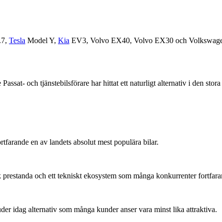
.7,
Tesla
Model Y,
Kia
EV3, Volvo EX40, Volvo EX30 och Volkswagen ID
sat- och tjänstebilsförare har hittat ett naturligt alternativ i den stor
tfarande en av landets absolut mest populära bilar.
rk prestanda och ett tekniskt ekosystem som många konkurrenter fortfa
juder idag alternativ som många kunder anser vara minst lika attraktiva.