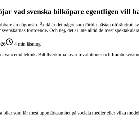
löjar vad svenska bilköpare egentligen vill h
nabbare än någonsin. Ändå är det något som förblir nästan oförändrat: sv
r svenskarnas förtroende. Och nej, det är inte alltid de mest spektakulä
026
4
min läsning
 avancerad teknik. Biltillverkarna lovar revolutioner och framtidsvision
 vilka bilar som får mest uppmärksamhet på sociala medier eller vilka mo