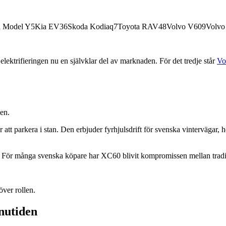
la Model Y5Kia EV36Skoda Kodiaq7Toyota RAV48Volvo V609Volvo
elektrifieringen nu en självklar del av marknaden. För det tredje står
Vo
gen.
 svår att parkera i stan. Den erbjuder fyrhjulsdrift för svenska vinterv
 För många svenska köpare har XC60 blivit kompromissen mellan traditio
ver rollen.
 nutiden