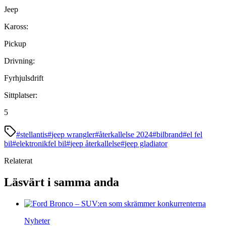
Jeep
Kaross:
Pickup
Drivning:
Fyrhjulsdrift
Sittplatser:
5
#
stellantis
#
jeep wrangler
#
återkallelse 2024
#
bilbrand
#
el fel
bil
#
elektronikfel bil
#
jeep återkallelse
#
jeep gladiator
Relaterat
Läsvärt i samma anda
Nyheter