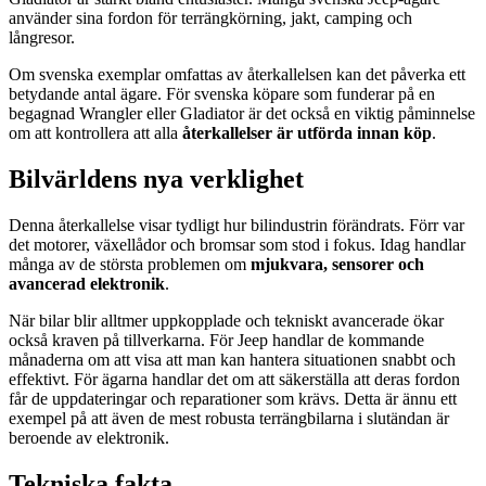
använder sina fordon för terrängkörning, jakt, camping och
långresor.
Om svenska exemplar omfattas av återkallelsen kan det påverka ett
betydande antal ägare. För svenska köpare som funderar på en
begagnad Wrangler eller Gladiator är det också en viktig påminnelse
om att kontrollera att alla
återkallelser är utförda innan köp
.
Bilvärldens nya verklighet
Denna återkallelse visar tydligt hur bilindustrin förändrats. Förr var
det motorer, växellådor och bromsar som stod i fokus. Idag handlar
många av de största problemen om
mjukvara, sensorer och
avancerad elektronik
.
När bilar blir alltmer uppkopplade och tekniskt avancerade ökar
också kraven på tillverkarna. För Jeep handlar de kommande
månaderna om att visa att man kan hantera situationen snabbt och
effektivt. För ägarna handlar det om att säkerställa att deras fordon
får de uppdateringar och reparationer som krävs. Detta är ännu ett
exempel på att även de mest robusta terrängbilarna i slutändan är
beroende av elektronik.
Tekniska fakta