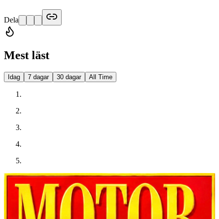
Dela
Mest läst
Idag
7 dagar
30 dagar
All Time