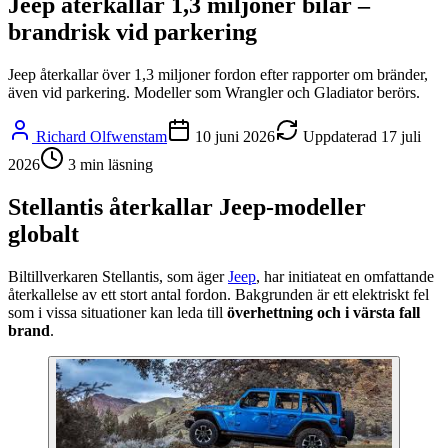
Jeep återkallar 1,3 miljoner bilar –
brandrisk vid parkering
Jeep återkallar över 1,3 miljoner fordon efter rapporter om bränder,
även vid parkering. Modeller som Wrangler och Gladiator berörs.
Richard Olfwenstam
10 juni 2026
Uppdaterad
17 juli
2026
3
min läsning
Stellantis återkallar Jeep-modeller
globalt
Biltillverkaren Stellantis, som äger
Jeep
, har initiateat en omfattande
återkallelse av ett stort antal fordon. Bakgrunden är ett elektriskt fel
som i vissa situationer kan leda till
överhettning och i värsta fall
brand
.