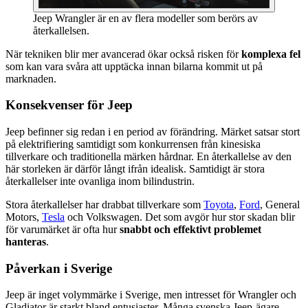
Jeep Wrangler är en av flera modeller som berörs av
återkallelsen.
När tekniken blir mer avancerad ökar också risken för
komplexa fel
som kan vara svåra att upptäcka innan bilarna kommit ut på
marknaden.
Konsekvenser för Jeep
Jeep befinner sig redan i en period av förändring. Märket satsar stort
på elektrifiering samtidigt som konkurrensen från kinesiska
tillverkare och traditionella märken hårdnar. En återkallelse av den
här storleken är därför långt ifrån idealisk. Samtidigt är stora
återkallelser inte ovanliga inom bilindustrin.
Stora återkallelser har drabbat tillverkare som
Toyota
,
Ford
, General
Motors,
Tesla
och Volkswagen. Det som avgör hur stor skadan blir
för varumärket är ofta hur
snabbt och effektivt problemet
hanteras
.
Påverkan i Sverige
Jeep är inget volymmärke i Sverige, men intresset för Wrangler och
Gladiator är starkt bland entusiaster. Många svenska Jeep-ägare