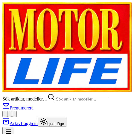
Sök artiklar, modeller…
Prenumerera
Arkiv
Logga in
Ljust läge