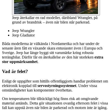
Jeep återkallar en rad modeller, däribland Wrangler, på
grund av brandrisk – även när bilen står parkerad.
Jeep Wrangler
Jeep Gladiator
Båda modellerna är välkända i Nordamerika och har under de
senaste åren fått en växande skara entusiaster även i Europa och
Sverige. Jeep har länge byggt sitt varumärke kring robusta
terrängbilar. Därför får en återkallelse av den här storleken
extra
stor uppmärksamhet
.
Vad är felet?
Enligt de uppgifter som hittills offentliggjorts handlar problemet om
elektronik kopplad till
servostyrningssystemet
. Under vissa
omständigheter kan komponenter överhettas.
Om temperaturen blir tillräckligt hög finns risk att omgivande
material antänds. Detta gör situationen ovanlig eftersom felet i vissa
fall kan uppstå även när bilen är parkerad och motorn inte är igång.