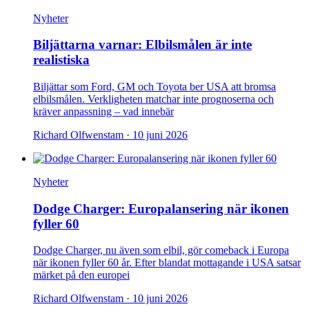
Nyheter
Biljättarna varnar: Elbilsmålen är inte
realistiska
Biljättar som Ford, GM och Toyota ber USA att bromsa
elbilsmålen. Verkligheten matchar inte prognoserna och
kräver anpassning – vad innebär
Richard Olfwenstam ·
10 juni 2026
Nyheter
Dodge Charger: Europalansering när ikonen
fyller 60
Dodge Charger, nu även som elbil, gör comeback i Europa
när ikonen fyller 60 år. Efter blandat mottagande i USA satsar
märket på den europei
Richard Olfwenstam ·
10 juni 2026