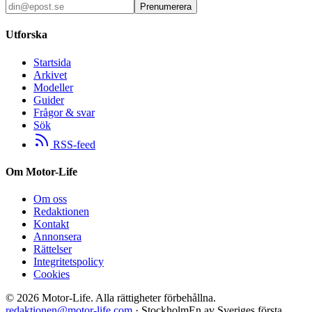
Prenumerera
Utforska
Startsida
Arkivet
Modeller
Guider
Frågor & svar
Sök
RSS-feed
Om Motor-Life
Om oss
Redaktionen
Kontakt
Annonsera
Rättelser
Integritetspolicy
Cookies
©
2026
Motor-Life.
Alla rättigheter förbehållna.
redaktionen@motor-life.com
· Stockholm
En av Sveriges första