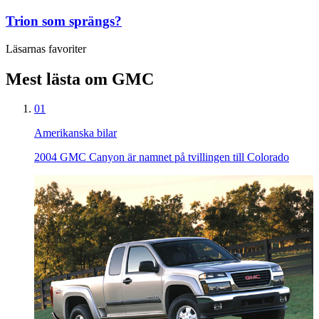
Trion som sprängs?
Läsarnas favoriter
Mest lästa om GMC
01
Amerikanska bilar
2004 GMC Canyon är namnet på tvillingen till Colorado