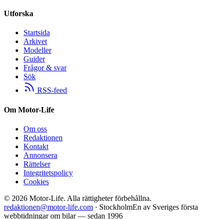
Utforska
Startsida
Arkivet
Modeller
Guider
Frågor & svar
Sök
RSS-feed
Om Motor-Life
Om oss
Redaktionen
Kontakt
Annonsera
Rättelser
Integritetspolicy
Cookies
©
2026
Motor-Life.
Alla rättigheter förbehållna.
redaktionen@motor-life.com
· Stockholm
En av Sveriges första
webbtidningar om bilar — sedan 1996