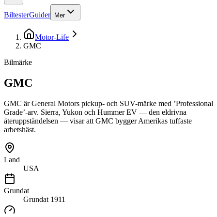
Biltester
Guider
Mer
Motor-Life
GMC
Bilmärke
GMC
GMC är General Motors pickup- och SUV-märke med ’Professional
Grade’-arv. Sierra, Yukon och Hummer EV — den eldrivna
återuppståndelsen — visar att GMC bygger Amerikas tuffaste
arbetshäst.
Land
USA
Grundat
Grundat
1911