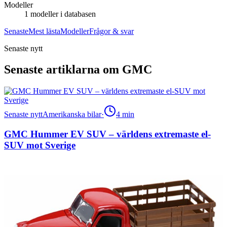
Modeller
1
modeller i databasen
Senaste
Mest lästa
Modeller
Frågor & svar
Senaste nytt
Senaste artiklarna om GMC
Senaste nytt
Amerikanska bilar
·
4
min
GMC Hummer EV SUV – världens extremaste el-
SUV mot Sverige