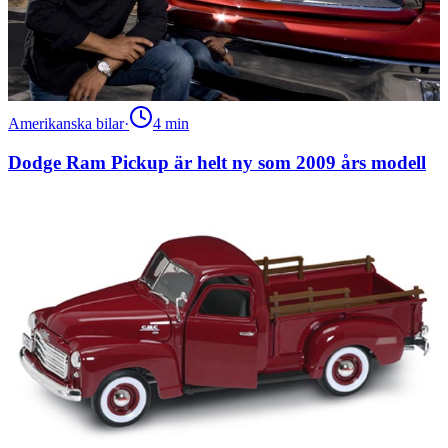
Amerikanska bilar
·
4
min
Dodge Ram Pickup är helt ny som 2009 års modell