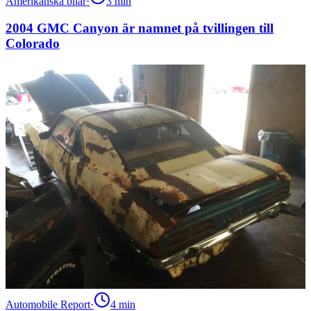
Amerikanska bilar
·
3
min
2004 GMC Canyon är namnet på tvillingen till
Colorado
Automobile Report
·
4
min