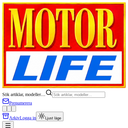
Sök artiklar, modeller…
Prenumerera
Arkiv
Logga in
Ljust läge