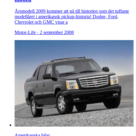
Årsmodell 2009 kommer att gå till historien som det tuffaste
modellåret i amerikansk pickup-historia! Dodge, Ford,
Chevrolet och GMC visar a
Motor-Life ·
2 september 2008
Amerikanska bilar