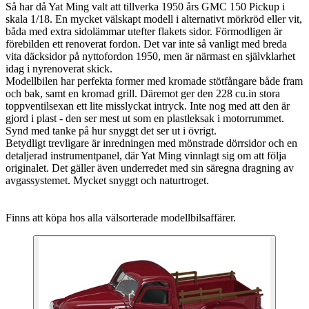
Så har då Yat Ming valt att tillverka 1950 års GMC 150 Pickup i
skala 1/18. En mycket välskapt modell i alternativt mörkröd eller vit,
båda med extra sidolämmar utefter flakets sidor. Förmodligen är
förebilden ett renoverat fordon. Det var inte så vanligt med breda
vita däcksidor på nyttofordon 1950, men är närmast en självklarhet
idag i nyrenoverat skick.
Modellbilen har perfekta former med kromade stötfångare både fram
och bak, samt en kromad grill. Däremot ger den 228 cu.in stora
toppventilsexan ett lite misslyckat intryck. Inte nog med att den är
gjord i plast - den ser mest ut som en plastleksak i motorrummet.
Synd med tanke på hur snyggt det ser ut i övrigt.
Betydligt trevligare är inredningen med mönstrade dörrsidor och en
detaljerad instrumentpanel, där Yat Ming vinnlagt sig om att följa
originalet. Det gäller även underredet med sin säregna dragning av
avgassystemet. Mycket snyggt och naturtroget.
Finns att köpa hos alla välsorterade modellbilsaffärer.