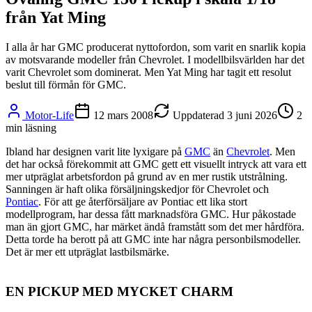
från Yat Ming
I alla år har GMC producerat nyttofordon, som varit en snarlik kopia
av motsvarande modeller från Chevrolet. I modellbilsvärlden har det
varit Chevrolet som dominerat. Men Yat Ming har tagit ett resolut
beslut till förmån för GMC.
Motor-Life
12 mars 2008
Uppdaterad
3 juni 2026
2
min läsning
Ibland har designen varit lite lyxigare på
GMC
än
Chevrolet
. Men
det har också förekommit att GMC gett ett visuellt intryck att vara ett
mer utpräglat arbetsfordon på grund av en mer rustik utstrålning.
Sanningen är haft olika försäljningskedjor för Chevrolet och
Pontiac
. För att ge återförsäljare av Pontiac ett lika stort
modellprogram, har dessa fått marknadsföra GMC. Hur påkostade
man än gjort GMC, har märket ändå framstått som det mer hårdföra.
Detta torde ha berott på att GMC inte har några personbilsmodeller.
Det är mer ett utpräglat lastbilsmärke.
EN PICKUP MED MYCKET CHARM