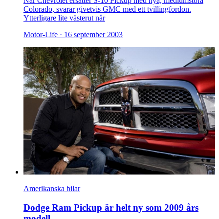
När Chevrolet ersätter S-10 Pickup med nya, mediumstora
Colorado, svarar givetvis GMC med ett tvillingfordon.
Ytterligare lite västerut når
Motor-Life ·
16 september 2003
Amerikanska bilar
Dodge Ram Pickup är helt ny som 2009 års
modell