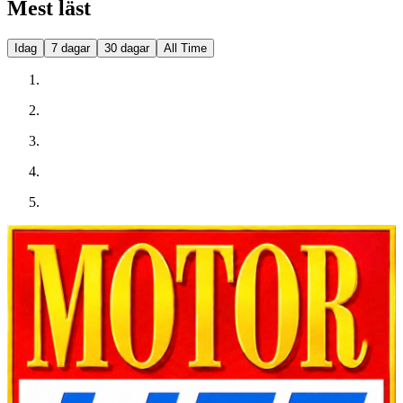
Mest läst
Idag
7 dagar
30 dagar
All Time