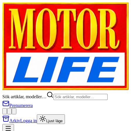
Sök artiklar, modeller…
Prenumerera
Arkiv
Logga in
Ljust läge