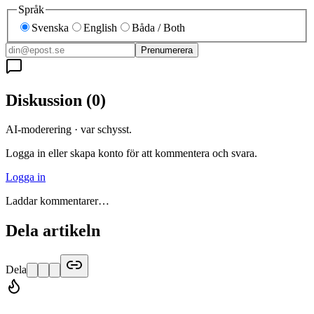
Språk
Svenska
English
Båda / Both
Prenumerera
Diskussion
(
0
)
AI-moderering · var schysst.
Logga in eller skapa konto för att kommentera och svara.
Logga in
Laddar kommentarer…
Dela artikeln
Dela