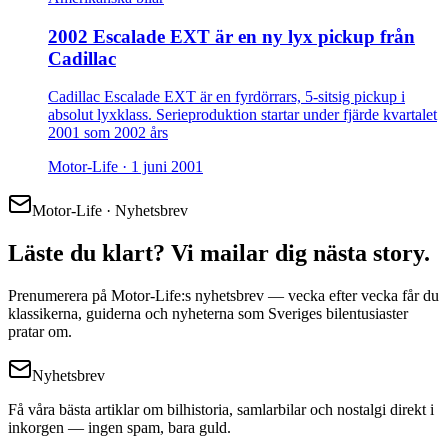
2002 Escalade EXT är en ny lyx pickup från
Cadillac
Cadillac Escalade EXT är en fyrdörrars, 5-sitsig pickup i
absolut lyxklass. Serieproduktion startar under fjärde kvartalet
2001 som 2002 års
Motor-Life ·
1 juni 2001
Motor-Life · Nyhetsbrev
Läste du klart? Vi mailar dig nästa story.
Prenumerera på Motor-Life:s nyhetsbrev — vecka efter vecka får du
klassikerna, guiderna och nyheterna som Sveriges bilentusiaster
pratar om.
Nyhetsbrev
Få våra bästa artiklar om bilhistoria, samlarbilar och nostalgi direkt i
inkorgen — ingen spam, bara guld.