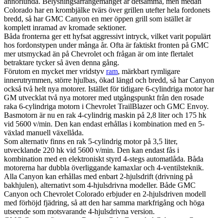
annorlunda. Belysningsarrangemanget är detsamma, men medan
Colorado har en krombjälke tvärs över grillen utefter hela fordonets
bredd, så har GMC Canyon en mer öppen grill som istället är
komplett inramad av kromade sektioner.
Båda fronterna ger ett hyfsat aggressivt intryck, vilket varit populärt
hos fordonstypen under många år. Ofta är faktiskt fronten på GMC
mer utsmyckad än på Chevrolet och frågan är om inte flertalet
betraktare tycker så även denna gång.
Förutom en mycket mer vridstyv
ram
, märkbart rymligare
innerutrymmen, större hjulbas, ökad längd och bredd, så har Canyon
också två helt nya motorer. Istället för tidigare 6-cylindriga motor har
GM utvecklat två nya motorer med utgångspunkt från den rosade
raka 6-cylindriga motorn i Chevrolet TrailBlazer och GMC Envoy.
Basmotorn är nu en rak 4-cylindrig maskin på 2,8 liter och 175 hk
vid 5600 v/min. Den kan endast erhållas i kombination med en 5-
växlad manuell växellåda.
Som alternativ finns en rak 5-cylindrig motor på 3,5 liter,
utvecklande 220 hk vid 5600 v/min. Den kan endast fås i
kombination med en elektroniskt styrd 4-stegs automatlåda. Båda
motorerna har dubbla överliggande kamaxlar och 4-ventilsteknik.
Alla Canyon kan erhållas med enbart 2-hjulsdrift (drivning på
bakhjulen), alternativt som 4-hjulsdrivna modeller. Både GMC
Canyon och Chevrolet Colorado erbjuder en 2-hjulsdriven modell
med förhöjd fjädring, så att den har samma markfrigång och höga
utseende som motsvarande 4-hjulsdrivna version.