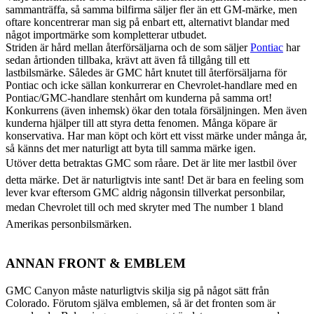
sammanträffa, så samma bilfirma säljer fler än ett GM-märke, men
oftare koncentrerar man sig på enbart ett, alternativt blandar med
något importmärke som kompletterar utbudet.
Striden är hård mellan återförsäljarna och de som säljer
Pontiac
har
sedan årtionden tillbaka, krävt att även få tillgång till ett
lastbilsmärke. Således är GMC hårt knutet till återförsäljarna för
Pontiac och icke sällan konkurrerar en Chevrolet-handlare med en
Pontiac/GMC-handlare stenhårt om kunderna på samma ort!
Konkurrens (även inhemsk) ökar den totala försäljningen. Men även
kunderna hjälper till att styra detta fenomen. Många köpare är
konservativa. Har man köpt och kört ett visst märke under många år,
så känns det mer naturligt att byta till samma märke igen.
Utöver detta betraktas GMC som råare. Det är lite mer lastbil över
detta märke. Det är naturligtvis inte sant! Det är bara en feeling som
lever kvar eftersom GMC aldrig någonsin tillverkat personbilar,
medan Chevrolet till och med skryter med The number 1 bland
Amerikas personbilsmärken.
ANNAN FRONT & EMBLEM
GMC Canyon måste naturligtvis skilja sig på något sätt från
Colorado. Förutom själva emblemen, så är det fronten som är