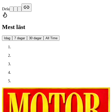
Dela
Mest läst
Idag
7 dagar
30 dagar
All Time