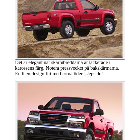
Det är elegant när skärmbreddarna är lackerade i
karossens färg. Notera pressvecket på bakskärmarna.
En liten designflirt med forna tiders stepside!