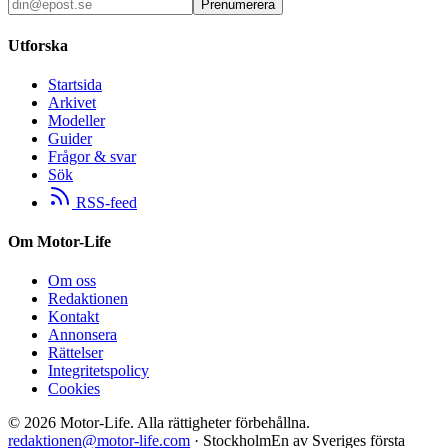
Prenumerera
Utforska
Startsida
Arkivet
Modeller
Guider
Frågor & svar
Sök
RSS-feed
Om Motor-Life
Om oss
Redaktionen
Kontakt
Annonsera
Rättelser
Integritetspolicy
Cookies
©
2026
Motor-Life.
Alla rättigheter förbehållna.
redaktionen@motor-life.com
· Stockholm
En av Sveriges första