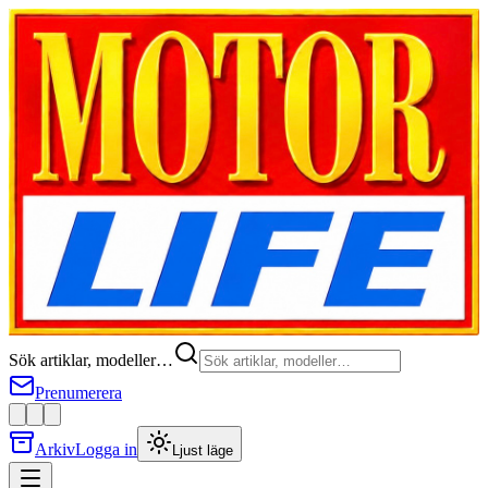
Sök artiklar, modeller…
Prenumerera
Arkiv
Logga in
Ljust läge