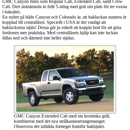
GMC Canyon finns som Regular Cab, Extended Cab, samt Crew
Cab. Den sistnämnda är fullt 5-sitisg med gott om plats för tre vuxna
i baksätet.
En nyhet på både Canyon och Colorado är, att bakluckan numera är
kopplad till centrallåset. Speciellt i USA är det vanligt att
bakluckorna stjäls! Dessa går ju enkelt att koppla bort för att göra
fordonen mer praktiska. Med centrallåsets hjälp kan inte luckan
fällas ned och därmed inte heller stjälas.
GMC Canyon Extended Cab med sin kromrika grill,
kombinerat med det nya strålkastararrangemanget.
Observera det infällda fotsteget framför bakhjulet.