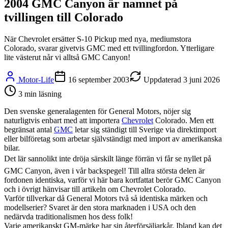
2004 GMC Canyon är namnet på
tvillingen till Colorado
När Chevrolet ersätter S-10 Pickup med nya, mediumstora
Colorado, svarar givetvis GMC med ett tvillingfordon. Ytterligare
lite västerut når vi alltså GMC Canyon!
Motor-Life
16 september 2003
Uppdaterad
3 juni 2026
3
min läsning
Den svenske generalagenten för General Motors, nöjer sig
naturligtvis enbart med att importera
Chevrolet
Colorado. Men ett
begränsat antal
GMC
letar sig ständigt till Sverige via direktimport
eller bilföretag som arbetar självständigt med import av amerikanska
bilar.
Det lär sannolikt inte dröja särskilt länge förrän vi får se nyllet på
GMC Canyon, även i vår backspegel! Till allra största delen är
fordonen identiska, varför vi här bara kortfattat berör GMC Canyon
och i övrigt hänvisar till artikeln om Chevrolet Colorado.
Varför tillverkar då General Motors två så identiska märken och
modellserier? Svaret är den stora marknaden i USA och den
nedärvda traditionalismen hos dess folk!
Varje amerikanskt GM-märke har sin återförsäljarkår. Ibland kan det