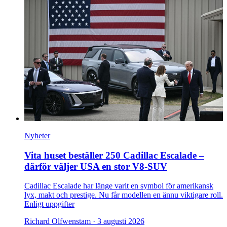
Nyheter
Vita huset beställer 250 Cadillac Escalade –
därför väljer USA en stor V8-SUV
Cadillac Escalade har länge varit en symbol för amerikansk
lyx, makt och prestige. Nu får modellen en ännu viktigare roll.
Enligt uppgifter
Richard Olfwenstam ·
3 augusti 2026