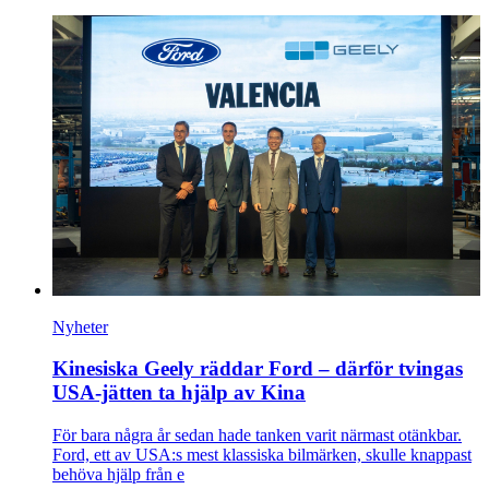
Nyheter
Kinesiska Geely räddar Ford – därför tvingas
USA-jätten ta hjälp av Kina
För bara några år sedan hade tanken varit närmast otänkbar.
Ford, ett av USA:s mest klassiska bilmärken, skulle knappast
behöva hjälp från e