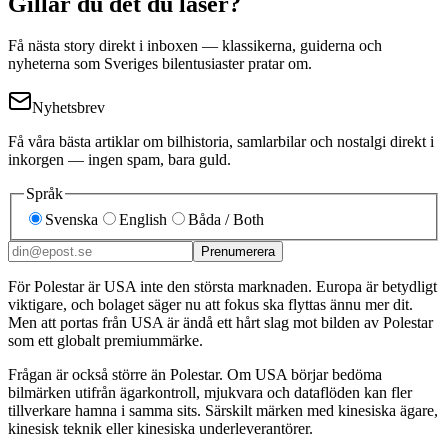
Gillar du det du läser?
Få nästa story direkt i inboxen — klassikerna, guiderna och
nyheterna som Sveriges bilentusiaster pratar om.
Nyhetsbrev
Få våra bästa artiklar om bilhistoria, samlarbilar och nostalgi direkt i
inkorgen — ingen spam, bara guld.
Språk
Svenska
English
Båda / Both
Prenumerera
För Polestar är USA inte den största marknaden. Europa är betydligt
viktigare, och bolaget säger nu att fokus ska flyttas ännu mer dit.
Men att portas från USA är ändå ett hårt slag mot bilden av Polestar
som ett globalt premiummärke.
Frågan är också större än Polestar. Om USA börjar bedöma
bilmärken utifrån ägarkontroll, mjukvara och dataflöden kan fler
tillverkare hamna i samma sits. Särskilt märken med kinesiska ägare,
kinesisk teknik eller kinesiska underleverantörer.