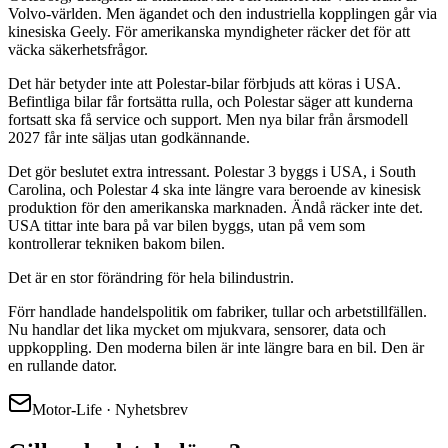
Volvo-världen. Men ägandet och den industriella kopplingen går via
kinesiska Geely. För amerikanska myndigheter räcker det för att
väcka säkerhetsfrågor.
Det här betyder inte att Polestar-bilar förbjuds att köras i USA.
Befintliga bilar får fortsätta rulla, och Polestar säger att kunderna
fortsatt ska få service och support. Men nya bilar från årsmodell
2027 får inte säljas utan godkännande.
Det gör beslutet extra intressant. Polestar 3 byggs i USA, i South
Carolina, och Polestar 4 ska inte längre vara beroende av kinesisk
produktion för den amerikanska marknaden. Ändå räcker inte det.
USA tittar inte bara på var bilen byggs, utan på vem som
kontrollerar tekniken bakom bilen.
Det är en stor förändring för hela bilindustrin.
Förr handlade handelspolitik om fabriker, tullar och arbetstillfällen.
Nu handlar det lika mycket om mjukvara, sensorer, data och
uppkoppling. Den moderna bilen är inte längre bara en bil. Den är
en rullande dator.
Motor-Life · Nyhetsbrev