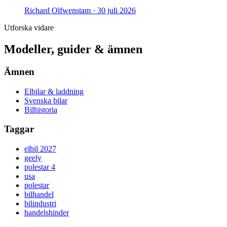
Richard Olfwenstam ·
30 juli 2026
Utforska vidare
Modeller, guider & ämnen
Ämnen
Elbilar & laddning
Svenska bilar
Bilhistoria
Taggar
elbil 2027
geely
polestar 4
usa
polestar
bilhandel
bilindustri
handelshinder