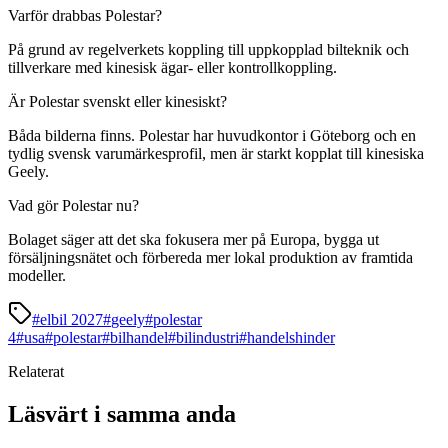
Varför drabbas Polestar?
På grund av regelverkets koppling till uppkopplad bilteknik och
tillverkare med kinesisk ägar- eller kontrollkoppling.
Är Polestar svenskt eller kinesiskt?
Båda bilderna finns. Polestar har huvudkontor i Göteborg och en
tydlig svensk varumärkesprofil, men är starkt kopplat till kinesiska
Geely.
Vad gör Polestar nu?
Bolaget säger att det ska fokusera mer på Europa, bygga ut
försäljningsnätet och förbereda mer lokal produktion av framtida
modeller.
#
elbil 2027
#
geely
#
polestar
4
#
usa
#
polestar
#
bilhandel
#
bilindustri
#
handelshinder
Relaterat
Läsvärt i samma anda