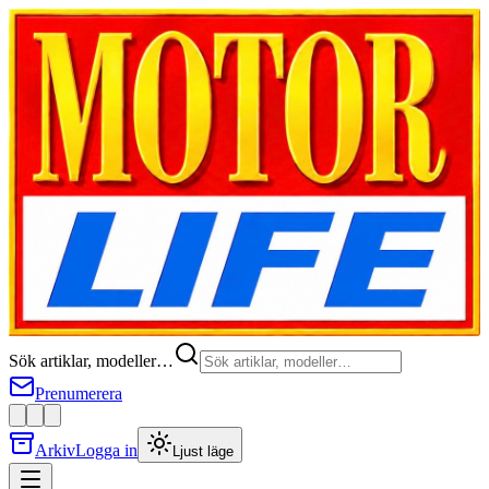
Sök artiklar, modeller…
Prenumerera
Arkiv
Logga in
Ljust läge