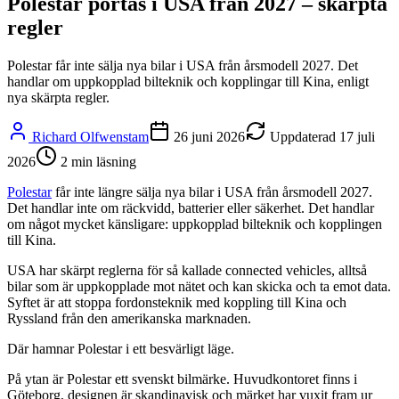
Polestar portas i USA från 2027 – skärpta
regler
Polestar får inte sälja nya bilar i USA från årsmodell 2027. Det
handlar om uppkopplad bilteknik och kopplingar till Kina, enligt
nya skärpta regler.
Richard Olfwenstam
26 juni 2026
Uppdaterad
17 juli
2026
2
min läsning
Polestar
får inte längre sälja nya bilar i USA från årsmodell 2027.
Det handlar inte om räckvidd, batterier eller säkerhet. Det handlar
om något mycket känsligare: uppkopplad bilteknik och kopplingen
till Kina.
USA har skärpt reglerna för så kallade connected vehicles, alltså
bilar som är uppkopplade mot nätet och kan skicka och ta emot data.
Syftet är att stoppa fordonsteknik med koppling till Kina och
Ryssland från den amerikanska marknaden.
Där hamnar Polestar i ett besvärligt läge.
På ytan är Polestar ett svenskt bilmärke. Huvudkontoret finns i
Göteborg, designen är skandinavisk och märket har vuxit fram ur