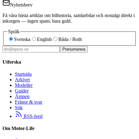
Nyhetsbrev
Få våra bästa artiklar om bilhistoria, samlarbilar och nostalgi direkt i
inkorgen — ingen spam, bara guld.
Språk
Svenska
English
Båda / Both
Prenumerera
Utforska
Startsida
Arkivet
Modeller
Guider
Ämnen
Frågor & svar
Sök
RSS-feed
Om Motor-Life