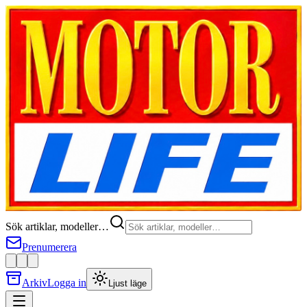
Sök artiklar, modeller…
Prenumerera
Arkiv
Logga in
Ljust läge