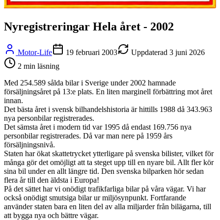
Nyregistreringar Hela året - 2002
Motor-Life
19 februari 2003
Uppdaterad
3 juni 2026
2
min läsning
Med 254.589 sålda bilar i Sverige under 2002 hamnade
försäljningsåret på 13:e plats. En liten marginell förbättring mot året
innan.
Det bästa året i svensk bilhandelshistoria är hittills 1988 då 343.963
nya personbilar registrerades.
Det sämsta året i modern tid var 1995 då endast 169.756 nya
personbilar registrerades. Då var man nere på 1959 års
försäljningsnivå.
Staten har ökat skattetrycket ytterligare på svenska bilister, vilket för
många gör det omöjligt att ta steget upp till en nyare bil. Allt fler kör
sina bil under en allt längre tid. Den svenska bilparken hör sedan
flera år till den äldsta i Europa!
På det sättet har vi onödigt trafikfarliga bilar på våra vägar. Vi har
också onödigt smutsiga bilar ur miljösynpunkt. Fortfarande
använder staten bara en liten del av alla miljarder från bilägarna, till
att bygga nya och bättre vägar.