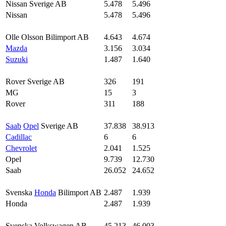
Nissan Sverige AB
5.478
5.496
Nissan
5.478
5.496
Olle Olsson Bilimport AB
4.643
4.674
Mazda
3.156
3.034
Suzuki
1.487
1.640
Rover Sverige AB
326
191
MG
15
3
Rover
311
188
Saab
Opel
Sverige AB
37.838
38.913
Cadillac
6
6
Chevrolet
2.041
1.525
Opel
9.739
12.730
Saab
26.052
24.652
Svenska
Honda
Bilimport AB
2.487
1.939
Honda
2.487
1.939
Svenska Volkswagen AB
45.213
46.003