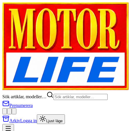
Sök artiklar, modeller…
Prenumerera
Arkiv
Logga in
Ljust läge