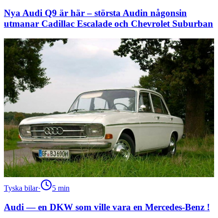
Nya Audi Q9 är här – största Audin någonsin
utmanar Cadillac Escalade och Chevrolet Suburban
Tyska bilar
·
5
min
Audi — en DKW som ville vara en Mercedes-Benz !