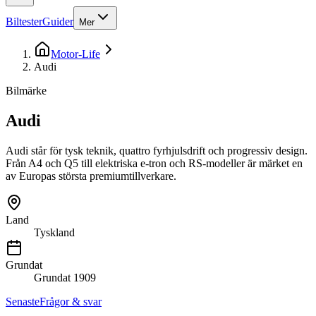
Biltester
Guider
Mer
Motor-Life
Audi
Bilmärke
Audi
Audi står för tysk teknik, quattro fyrhjulsdrift och progressiv design.
Från A4 och Q5 till elektriska e-tron och RS-modeller är märket en
av Europas största premiumtillverkare.
Land
Tyskland
Grundat
Grundat
1909
Senaste
Frågor & svar