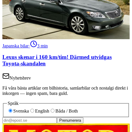
Japanska bilar
·
3
min
Lexus skenar i 160 km/tim! Därmed utvidgas
Toyota-skandalen
Nyhetsbrev
Få våra bästa artiklar om bilhistoria, samlarbilar och nostalgi direkt i
inkorgen — ingen spam, bara guld.
Språk
Svenska
English
Båda / Both
Prenumerera