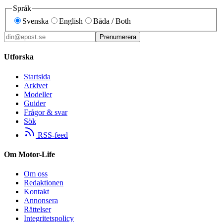
Språk
Svenska
English
Båda / Both
Prenumerera
Utforska
Startsida
Arkivet
Modeller
Guider
Frågor & svar
Sök
RSS-feed
Om Motor-Life
Om oss
Redaktionen
Kontakt
Annonsera
Rättelser
Integritetspolicy