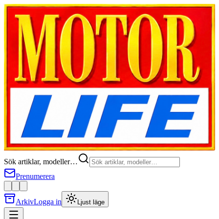
Sök artiklar, modeller…
Prenumerera
Arkiv
Logga in
Ljust läge