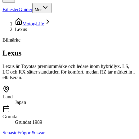
Biltester
Guider
Mer
Motor-Life
Lexus
Bilmärke
Lexus
Lexus är Toyotas premiummärke och ledare inom hybridlyx. LS,
LC och RX sätter standarden för komfort, medan RZ tar märket in i
elbilseran.
Land
Japan
Grundat
Grundat
1989
Senaste
Frågor & svar