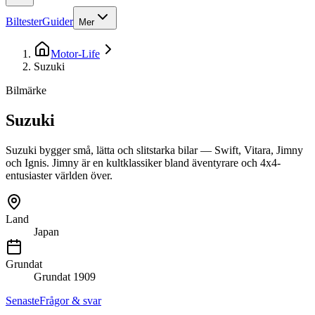
Biltester
Guider
Mer
Motor-Life
Suzuki
Bilmärke
Suzuki
Suzuki bygger små, lätta och slitstarka bilar — Swift, Vitara, Jimny
och Ignis. Jimny är en kultklassiker bland äventyrare och 4x4-
entusiaster världen över.
Land
Japan
Grundat
Grundat
1909
Senaste
Frågor & svar