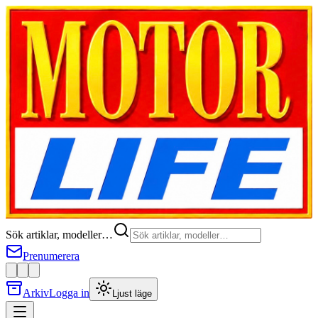
Sök artiklar, modeller…
Prenumerera
Arkiv
Logga in
Ljust läge