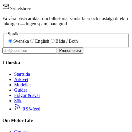
Nyhetsbrev
Få våra bästa artiklar om bilhistoria, samlarbilar och nostalgi direkt i
inkorgen — ingen spam, bara guld.
Språk
Svenska
English
Båda / Both
Prenumerera
Utforska
Startsida
Arkivet
Modeller
Guider
Frågor & svar
Sök
RSS-feed
Om Motor-Life
Om oss