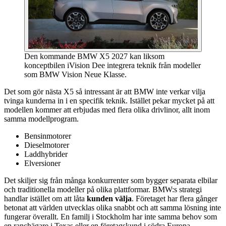
Den kommande BMW X5 2027 kan liksom
konceptbilen iVision Dee integrera teknik från modeller
som BMW Vision Neue Klasse.
Det som gör nästa X5 så intressant är att BMW inte verkar vilja
tvinga kunderna in i en specifik teknik. Istället pekar mycket på att
modellen kommer att erbjudas med flera olika drivlinor, allt inom
samma modellprogram.
Bensinmotorer
Dieselmotorer
Laddhybrider
Elversioner
Det skiljer sig från många konkurrenter som bygger separata elbilar
och traditionella modeller på olika plattformar. BMW:s strategi
handlar istället om att låta
kunden välja
. Företaget har flera gånger
betonat att världen utvecklas olika snabbt och att samma lösning inte
fungerar överallt. En familj i Stockholm har inte samma behov som
en ranchägare i Texas eller en företagskund i södra Europa.