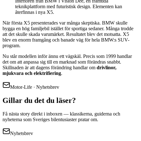
Interiören från BMW i Vision Dee, en framtida
teknikplattform med futuristisk design. Elementen kan
återfinnas i nya X5.
När första X5 presenterades var många skeptiska. BMW skulle
bygga en hög familjebil istället för sportiga sedaner. Många trodde
att det skulle skada varumärket. Resultatet blev det motsatta. X5
blev en enorm framgång och banade väg för hela BMW:s SUV-
program.
Nu står modellen inför ännu ett vägskäl. Precis som 1999 handlar
det om att anpassa sig till en marknad som förändras snabbt.
Skillnaden är att dagens förändring handlar om
drivlinor,
mjukvara och elektrifiering
.
Motor-Life · Nyhetsbrev
Gillar du det du läser?
Få nästa story direkt i inboxen — klassikerna, guiderna och
nyheterna som Sveriges bilentusiaster pratar om.
Nyhetsbrev