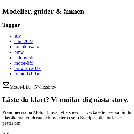
Modeller, guider & ämnen
Taggar
suv
elbil 2027
premium-suv
bmw
laddhybrid
motor-life
bmw x5 2027
framtida bilar
Motor-Life · Nyhetsbrev
Läste du klart? Vi mailar dig nästa story.
Prenumerera på Motor-Life:s nyhetsbrev — vecka efter vecka får du
klassikerna, guiderna och nyheterna som Sveriges bilentusiaster
pratar om.