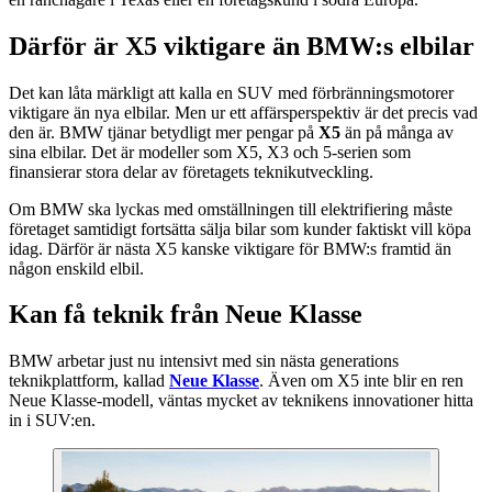
Därför är X5 viktigare än BMW:s elbilar
Det kan låta märkligt att kalla en SUV med förbränningsmotorer
viktigare än nya elbilar. Men ur ett affärsperspektiv är det precis vad
den är. BMW tjänar betydligt mer pengar på
X5
än på många av
sina elbilar. Det är modeller som X5, X3 och 5-serien som
finansierar stora delar av företagets teknikutveckling.
Om BMW ska lyckas med omställningen till elektrifiering måste
företaget samtidigt fortsätta sälja bilar som kunder faktiskt vill köpa
idag. Därför är nästa X5 kanske viktigare för BMW:s framtid än
någon enskild elbil.
Kan få teknik från Neue Klasse
BMW arbetar just nu intensivt med sin nästa generations
teknikplattform, kallad
Neue Klasse
. Även om X5 inte blir en ren
Neue Klasse-modell, väntas mycket av teknikens innovationer hitta
in i SUV:en.