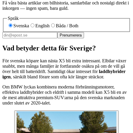
Få våra bästa artiklar om bilhistoria, samlarbilar och nostalgi direkt i
inkorgen — ingen spam, bara guld.
Språk
Svenska
English
Båda / Both
Prenumerera
Vad betyder detta för Sverige?
För svenska köpare kan nästa X5 bli extra intressant. Elbilar växer
snabbt, men många familjer är fortfarande osäkra på om de vill gå
över helt till batteridrift. Samtidigt ökar intresset för
laddhybrider
igen
, särskilt bland förare som ofta kör längre sträckor.
Om BMW lyckas kombinera moderna förbränningsmotorer,
effektiva laddhybrider och eldrift i samma modell kan X5 bli en av
de mest attraktiva premium-SUV:arna på den svenska marknaden
under slutet av 2020-talet.