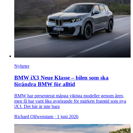
Nyheter
BMW iX3 Neue Klasse – bilen som ska
förändra BMW för alltid
BMW har presenterat många viktiga modeller genom åren,
men få har varit lika avgörande för märkets framtid som nya
iX3. Det här är inte bara
Richard Olfwenstam ·
1 juni 2026