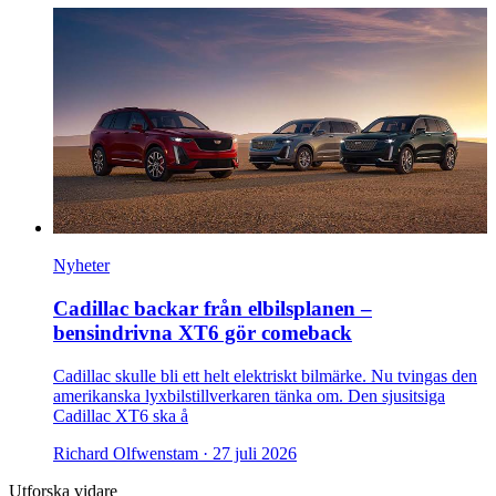
Nyheter
Cadillac backar från elbilsplanen –
bensindrivna XT6 gör comeback
Cadillac skulle bli ett helt elektriskt bilmärke. Nu tvingas den
amerikanska lyxbilstillverkaren tänka om. Den sjusitsiga
Cadillac XT6 ska å
Richard Olfwenstam ·
27 juli 2026
Utforska vidare