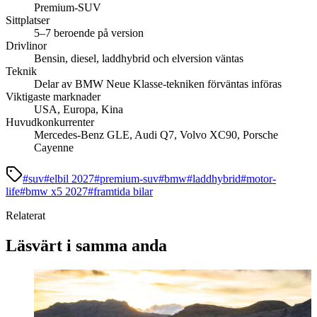
Premium-SUV
Sittplatser
5–7 beroende på version
Drivlinor
Bensin, diesel, laddhybrid och elversion väntas
Teknik
Delar av BMW Neue Klasse-tekniken förväntas införas
Viktigaste marknader
USA, Europa, Kina
Huvudkonkurrenter
Mercedes-Benz GLE, Audi Q7, Volvo XC90, Porsche
Cayenne
#
suv
#
elbil 2027
#
premium-suv
#
bmw
#
laddhybrid
#
motor-
life
#
bmw x5 2027
#
framtida bilar
Relaterat
Läsvärt i samma anda