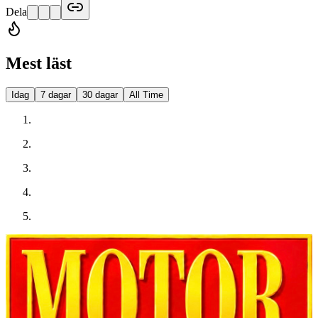
Dela
Mest läst
Idag
7 dagar
30 dagar
All Time