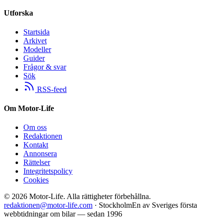
Utforska
Startsida
Arkivet
Modeller
Guider
Frågor & svar
Sök
RSS-feed
Om Motor-Life
Om oss
Redaktionen
Kontakt
Annonsera
Rättelser
Integritetspolicy
Cookies
©
2026
Motor-Life.
Alla rättigheter förbehållna.
redaktionen@motor-life.com
· Stockholm
En av Sveriges första
webbtidningar om bilar — sedan 1996