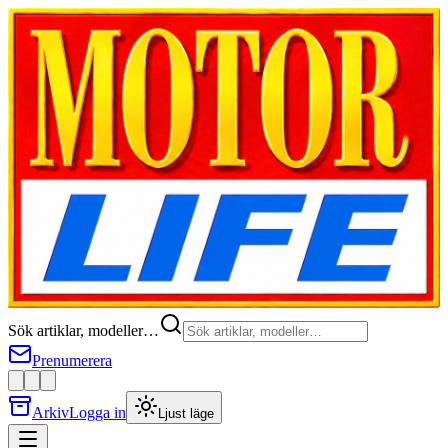
Sök artiklar, modeller…
Prenumerera
Arkiv
Logga in
Ljust läge