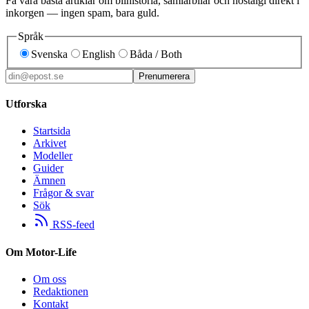
Få våra bästa artiklar om bilhistoria, samlarbilar och nostalgi direkt i
inkorgen — ingen spam, bara guld.
Språk
Svenska
English
Båda / Both
Prenumerera
Utforska
Startsida
Arkivet
Modeller
Guider
Ämnen
Frågor & svar
Sök
RSS-feed
Om Motor-Life
Om oss
Redaktionen
Kontakt