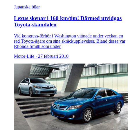
Japanska bilar
Lexus skenar i 160 km/tim! Därmed utvidgas
Toyota-skandalen
Vid kongress-förhör i Washington vittnade under veckan en
rad Toyota-ägare om sina skräckupplevelser. Bland dessa var
Rhonda Smith som under
Motor-Life ·
27 februari 2010