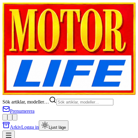
Sök artiklar, modeller…
Prenumerera
Arkiv
Logga in
Ljust läge