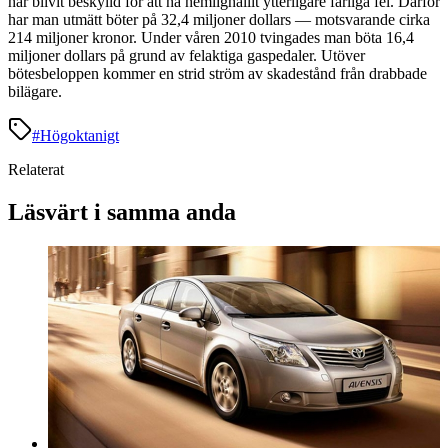
har blivit beskylld för att ha hemlighållit ytterligare farliga fel. Därför
har man utmätt böter på 32,4 miljoner dollars — motsvarande cirka
214 miljoner kronor. Under våren 2010 tvingades man böta 16,4
miljoner dollars på grund av felaktiga gaspedaler. Utöver
bötesbeloppen kommer en strid ström av skadestånd från drabbade
bilägare.
#
Högoktanigt
Relaterat
Läsvärt i samma anda