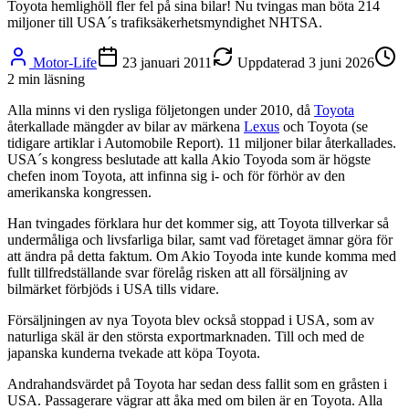
Toyota hemlighöll fler fel på sina bilar! Nu tvingas man böta 214
miljoner till USA´s trafiksäkerhetsmyndighet NHTSA.
Motor-Life
23 januari 2011
Uppdaterad
3 juni 2026
2
min läsning
Alla minns vi den rysliga följetongen under 2010, då
Toyota
återkallade mängder av bilar av märkena
Lexus
och Toyota (se
tidigare artiklar i Automobile Report). 11 miljoner bilar återkallades.
USA´s kongress beslutade att kalla Akio Toyoda som är högste
chefen inom Toyota, att infinna sig i- och för förhör av den
amerikanska kongressen.
Han tvingades förklara hur det kommer sig, att Toyota tillverkar så
undermåliga och livsfarliga bilar, samt vad företaget ämnar göra för
att ändra på detta faktum. Om Akio Toyoda inte kunde komma med
fullt tillfredställande svar förelåg risken att all försäljning av
bilmärket förbjöds i USA tills vidare.
Försäljningen av nya Toyota blev också stoppad i USA, som av
naturliga skäl är den största exportmarknaden. Till och med de
japanska kunderna tvekade att köpa Toyota.
Andrahandsvärdet på Toyota har sedan dess fallit som en gråsten i
USA. Passagerare vägrar att åka med om bilen är en Toyota. Alla