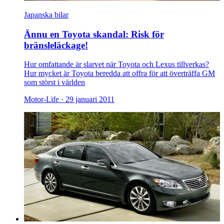
Japanska bilar
Ännu en Toyota skandal: Risk för
bränsleläckage!
Hur omfattande är slarvet när Toyota och Lexus tillverkas?
Hur mycket är Toyota beredda att offra för att överträffa GM
som störst i världen
Motor-Life ·
29 januari 2011