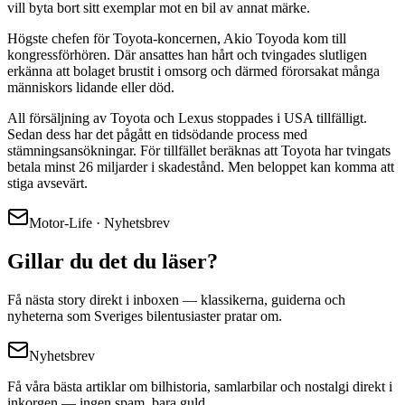
vill byta bort sitt exemplar mot en bil av annat märke.
Högste chefen för Toyota-koncernen, Akio Toyoda kom till
kongressförhören. Där ansattes han hårt och tvingades slutligen
erkänna att bolaget brustit i omsorg och därmed förorsakat många
människors lidande eller död.
All försäljning av Toyota och Lexus stoppades i USA tillfälligt.
Sedan dess har det pågått en tidsödande process med
stämningsansökningar. För tillfället beräknas att Toyota har tvingats
betala minst 26 miljarder i skadestånd. Men beloppet kan komma att
stiga avsevärt.
Motor-Life · Nyhetsbrev
Gillar du det du läser?
Få nästa story direkt i inboxen — klassikerna, guiderna och
nyheterna som Sveriges bilentusiaster pratar om.
Nyhetsbrev
Få våra bästa artiklar om bilhistoria, samlarbilar och nostalgi direkt i
inkorgen — ingen spam, bara guld.