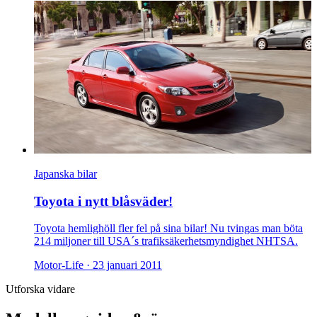
Japanska bilar
Toyota i nytt blåsväder!
Toyota hemlighöll fler fel på sina bilar! Nu tvingas man böta
214 miljoner till USA´s trafiksäkerhetsmyndighet NHTSA.
Motor-Life ·
23 januari 2011
Utforska vidare