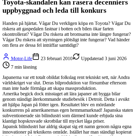
Toyota-skandalen kan rasera decenniers
uppbyggnad och leda till konkurs
Handen på hjärtat. Vågar Du verkligen köpa en Toyota? Vågar Du
riskera att gaspedalen fastnar i botten och bilen ökar farten
okontrollerat? Vågar Du riskera att bromsarna inte längre fungerar?
Vågar Du riskera att styrningen plötsligt inte fungerar? Vad händer
om flera av dessa fel inträffar samtidigt?
Motor-Life
23 februari 2010
Uppdaterad
3 juni 2026
7
min läsning
Japanerna var ett totalt obildat folkslag rent tekniskt sett, när Andra
världskriget var slut. Deras bilproduktion var försumbar eftersom
man inte hade förmåga att skapa massproduktion.
Amerika begick dock misstaget att lära japaner att bygga bilar
genom ständigt återkommande studiebesök i Detroit. Detta i avsikt
att hjälpa Japan på fötter igen. Resultatet blev en mördande
konkurrens på amerikanernas egen hemmamarknad! Japanska staten
subventionerade sin bilindustri som därmed kunde erbjuda sina
klantigt hopskruvade skrotbilar till mycket låga priser.
Japansk bilindustri har aldrig skapat sig ett namn genom några egna
innovationer på teknikens område. Istället har man ständigt kopierat