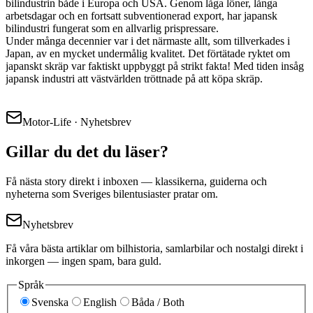
bilindustrin både i Europa och USA. Genom låga löner, långa
arbetsdagar och en fortsatt subventionerad export, har japansk
bilindustri fungerat som en allvarlig prispressare.
Under många decennier var i det närmaste allt, som tillverkades i
Japan, av en mycket undermålig kvalitet. Det förtätade ryktet om
japanskt skräp var faktiskt uppbyggt på strikt fakta! Med tiden insåg
japansk industri att västvärlden tröttnade på att köpa skräp.
Motor-Life · Nyhetsbrev
Gillar du det du läser?
Få nästa story direkt i inboxen — klassikerna, guiderna och
nyheterna som Sveriges bilentusiaster pratar om.
Nyhetsbrev
Få våra bästa artiklar om bilhistoria, samlarbilar och nostalgi direkt i
inkorgen — ingen spam, bara guld.
Språk
Svenska
English
Båda / Both