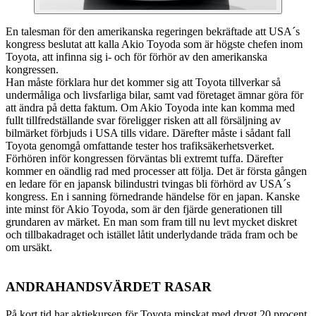
En talesman för den amerikanska regeringen bekräftade att USA´s
kongress beslutat att kalla Akio Toyoda som är högste chefen inom
Toyota, att infinna sig i- och för förhör av den amerikanska
kongressen.
Han måste förklara hur det kommer sig att Toyota tillverkar så
undermåliga och livsfarliga bilar, samt vad företaget ämnar göra för
att ändra på detta faktum. Om Akio Toyoda inte kan komma med
fullt tillfredställande svar föreligger risken att all försäljning av
bilmärket förbjuds i USA tills vidare. Därefter måste i sådant fall
Toyota genomgå omfattande tester hos trafiksäkerhetsverket.
Förhören inför kongressen förväntas bli extremt tuffa. Därefter
kommer en oändlig rad med processer att följa. Det är första gången
en ledare för en japansk bilindustri tvingas bli förhörd av USA´s
kongress. En i sanning förnedrande händelse för en japan. Kanske
inte minst för Akio Toyoda, som är den fjärde generationen till
grundaren av märket. En man som fram till nu levt mycket diskret
och tillbakadraget och istället låtit underlydande träda fram och be
om ursäkt.
ANDRAHANDSVÄRDET RASAR
På kort tid har aktiekursen för Toyota minskat med drygt 20 procent.