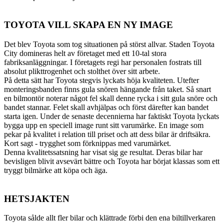
TOYOTA VILL SKAPA EN NY IMAGE
Det blev Toyota som tog situationen på störst allvar. Staden Toyota
City domineras helt av företaget med ett 10-tal stora
fabriksanläggningar. I företagets regi har personalen fostrats till
absolut plikttrogenhet och stolthet över sitt arbete.
På detta sätt har Toyota stegvis lyckats höja kvaliteten. Utefter
monteringsbanden finns gula snören hängande från taket. Så snart
en bilmontör noterar något fel skall denne rycka i sitt gula snöre och
bandet stannar. Felet skall avhjälpas och först därefter kan bandet
starta igen. Under de senaste decennierna har faktiskt Toyota lyckats
bygga upp en speciell image runt sitt varumärke. En image som
pekar på kvalitet i relation till priset och att dess bilar är driftsäkra.
Kort sagt - trygghet som förknippas med varumärket.
Denna kvalitetssatsning har visat sig ge resultat. Deras bilar har
bevisligen blivit avsevärt bättre och Toyota har börjat klassas som ett
tryggt bilmärke att köpa och äga.
HETSJAKTEN
Toyota sålde allt fler bilar och klättrade förbi den ena biltillverkaren