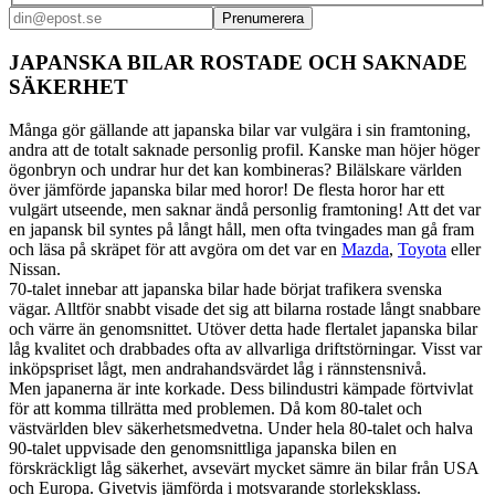
Prenumerera
JAPANSKA BILAR ROSTADE OCH SAKNADE
SÄKERHET
Många gör gällande att japanska bilar var vulgära i sin framtoning,
andra att de totalt saknade personlig profil. Kanske man höjer höger
ögonbryn och undrar hur det kan kombineras? Bilälskare världen
över jämförde japanska bilar med horor! De flesta horor har ett
vulgärt utseende, men saknar ändå personlig framtoning! Att det var
en japansk bil syntes på långt håll, men ofta tvingades man gå fram
och läsa på skräpet för att avgöra om det var en
Mazda
,
Toyota
eller
Nissan.
70-talet innebar att japanska bilar hade börjat trafikera svenska
vägar. Alltför snabbt visade det sig att bilarna rostade långt snabbare
och värre än genomsnittet. Utöver detta hade flertalet japanska bilar
låg kvalitet och drabbades ofta av allvarliga driftstörningar. Visst var
inköpspriset lågt, men andrahandsvärdet låg i rännstensnivå.
Men japanerna är inte korkade. Dess bilindustri kämpade förtvivlat
för att komma tillrätta med problemen. Då kom 80-talet och
västvärlden blev säkerhetsmedvetna. Under hela 80-talet och halva
90-talet uppvisade den genomsnittliga japanska bilen en
förskräckligt låg säkerhet, avsevärt mycket sämre än bilar från USA
och Europa. Givetvis jämförda i motsvarande storleksklass.