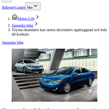
Biltester
Guider
Mer
Motor-Life
Japanska bilar
Toyota-skandalen kan rasera decenniers uppbyggnad och leda
till konkurs
Japanska bilar