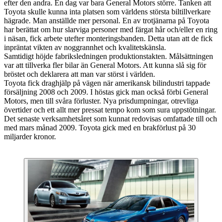
efter den andra. En dag var bara General Motors större. Tanken att
Toyota skulle kunna inta platsen som världens största biltillverkare
hägrade. Man anställde mer personal. En av trotjänarna på Toyota
har berättat om hur slarviga personer med färgat hår och/eller en ring
i näsan, fick arbete utefter monteringsbanden. Detta utan att de fick
inpräntat vikten av noggrannhet och kvalitetskänsla.
Samtidigt höjde fabriksledningen produktionstakten. Målsättningen
var att tillverka fler bilar än General Motors. Att kunna slå sig för
bröstet och deklarera att man var störst i världen.
Toyota fick draghjälp på vägen när amerikansk bilindustri tappade
försäljning 2008 och 2009. I höstas gick man också förbi General
Motors, men till svåra förluster. Nya prisdumpningar, otrevliga
övertider och ett allt mer pressat tempo kom som sura uppstötningar.
Det senaste verksamhetsåret som kunnat redovisas omfattade till och
med mars månad 2009. Toyota gick med en brakförlust på 30
miljarder kronor.