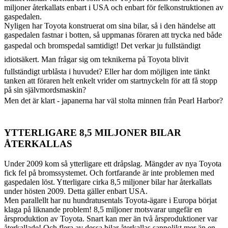
miljoner återkallats enbart i USA och enbart för felkonstruktionen av
gaspedalen.
Nyligen har Toyota konstruerat om sina bilar, så i den händelse att
gaspedalen fastnar i botten, så uppmanas föraren att trycka ned både
gaspedal och bromspedal samtidigt! Det verkar ju fullständigt
idiotsäkert. Man frågar sig om teknikerna på Toyota blivit
fullständigt urblåsta i huvudet? Eller har dom möjligen inte tänkt
tanken att föraren helt enkelt vrider om startnyckeln för att få stopp
på sin självmordsmaskin?
Men det är klart - japanerna har väl stolta minnen från Pearl Harbor?
YTTERLIGARE 8,5 MILJONER BILAR
ÅTERKALLAS
Under 2009 kom så ytterligare ett dråpslag. Mängder av nya Toyota
fick fel på bromssystemet. Och fortfarande är inte problemen med
gaspedalen löst. Ytterligare cirka 8,5 miljoner bilar har återkallats
under hösten 2009. Detta gäller enbart USA.
Men parallellt har nu hundratusentals Toyota-ägare i Europa börjat
klaga på liknande problem! 8,5 miljoner motsvarar ungefär en
årsproduktion av Toyota. Snart kan mer än två årsproduktioner var
återkallade! Och flera av dessa bilar återkallas sannolikt mer än en