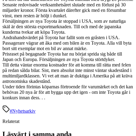
Senaste redovisade verksamhetsåret slutade med en förlust på 30
miljarder kronor. Första kvartalet därefter gick med en försumbar
vinst, men resten är höljt i dunkel.
Försäljningen av nya Toyota är stoppad i USA, som av naturliga
skäl är den största exportmarknaden. Till och med de japanska
kunderna tvekar att köpa Toyota.
Andrahandsvärdet på Toyota har fallit som en gråsten i USA.
Passagerare vägrar att åka med om bilen är en Toyota. Alla vill byta
bort sitt exemplar mot en bil av annat märke.
Prisraset på begagnade Toyota har nu börjat sprida sig både till
Japan och Europa. Försäljningen av nya Toyota störtdyker.
Till detta väntar enorma kostnader för att komma till rätta med felen
på redan sålda bilar. Sist, men absolut inte minst väntar skadestånd i
multimiljardklassen. Vi vet att man är duktiga i Amerika på att kräva
astronomiska skadestånd.
Under tiden förintas köparnas förtroende för varumärket och det kan
behövas 20 nya år för att bygga upp det igen - om inte Toyota går i
konkurs innan dess. . .
#
Nyhetsarkiv
Relaterat
Läsvärt i samma anda