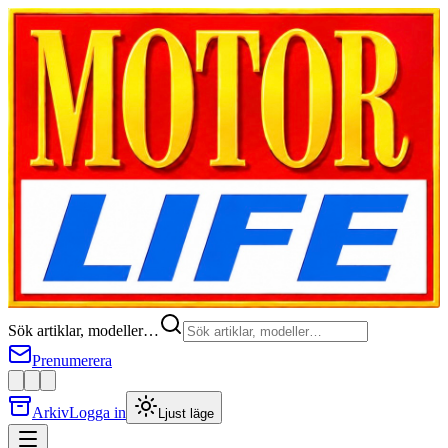
Sök artiklar, modeller…
Prenumerera
Arkiv
Logga in
Ljust läge