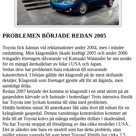
PROBLEMEN BÖRJADE REDAN 2005
Toyota fick kännas vid reklamationer under 2004, men i mindre
omfattning. Men klagomålen ökade kraftigt 2005 och under 2006
tvingades företagets dåvarande vd Katsuaki Watanabe be om ursäkt
för en mängd återkallelser av bilar i USA och Japan.
Sedan dess har problemen bara eskalerat till nuvarande
katastrofnivå. I början gällde det klagomål på de mest skiftande
detaljer. Klagomål som företaget gjorde allt för att åtgärda, men
samtidigt dölja.
Redan 2007 började det komma in klagomål i en strid ström på att
gaspedalen kärvade och fastnade i bottenläge! Trots intensiva försök
har Toyota inte lyckats komma till rätta med problemet.
Hittills bedöms minst 30 amerikaner fått sätta livet till enbart för en
krånglande gaspedal. Denna vansinniga konstruktion kommer att
leda till att Toyota krävs på många miljarder dollars i skadestånd.
Nu har Toyota stoppat all försäljning av åtta olika modeller i USA.
Det är således inte bara en modell som har detta problem, utan
istället nästan varenda bil som heter Toyota! Hittills har cirka 2,5