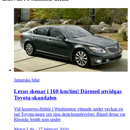
Japanska bilar
Lexus skenar i 160 km/tim! Därmed utvidgas
Toyota-skandalen
Vid kongress-förhör i Washington vittnade under veckan en
rad Toyota-ägare om sina skräckupplevelser. Bland dessa var
Rhonda Smith som under
Motor-Life ·
27 februari 2010