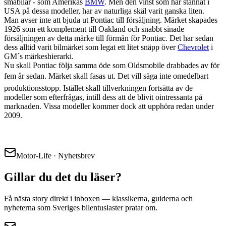
småbilar - som Amerikas
BMW
. Men den vinst som har stannat i
USA på dessa modeller, har av naturliga skäl varit ganska liten.
Man avser inte att bjuda ut Pontiac till försäljning. Märket skapades
1926 som ett komplement till Oakland och snabbt sinade
försäljningen av detta märke till förmån för Pontiac. Det har sedan
dess alltid varit bilmärket som legat ett litet snäpp över
Chevrolet
i
GM´s märkeshierarki.
Nu skall Pontiac följa samma öde som Oldsmobile drabbades av för
fem år sedan. Märket skall fasas ut. Det vill säga inte omedelbart
produktionsstopp. Istället skall tillverkningen fortsätta av de
modeller som efterfrågas, intill dess att de blivit ointressanta på
marknaden. Vissa modeller kommer dock att upphöra redan under
2009.
Motor-Life · Nyhetsbrev
Gillar du det du läser?
Få nästa story direkt i inboxen — klassikerna, guiderna och
nyheterna som Sveriges bilentusiaster pratar om.