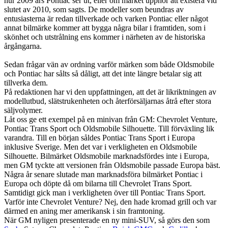
hur 2009 års Pontiac ser ut, eller om märket upphör att existera vid
slutet av 2010, som sagts. De modeller som beundras av
entusiasterna är redan tillverkade och varken Pontiac eller något
annat bilmärke kommer att bygga några bilar i framtiden, som i
skönhet och utstrålning ens kommer i närheten av de historiska
årgångarna.
Sedan frågar vän av ordning varför märken som både Oldsmobile
och Pontiac har sålts så dåligt, att det inte längre betalar sig att
tillverka dem.
På redaktionen har vi den uppfattningen, att det är likriktningen av
modellutbud, slätstrukenheten och återförsäljarnas åtrå efter stora
säljvolymer.
Låt oss ge ett exempel på en minivan från GM: Chevrolet Venture,
Pontiac Trans Sport och Oldsmobile Silhouette. Till förväxling lik
varandra. Till en början såldes Pontiac Trans Sport i Europa
inklusive Sverige. Men det var i verkligheten en Oldsmobile
Silhouette. Bilmärket Oldsmobile marknadsfördes inte i Europa,
men GM tyckte att versionen från Oldsmobile passade Europa bäst.
Några år senare slutade man marknadsföra bilmärket Pontiac i
Europa och döpte då om bilarna till Chevrolet Trans Sport.
Samtidigt gick man i verkligheten över till Pontiac Trans Sport.
Varför inte Chevrolet Venture? Nej, den hade kromad grill och var
därmed en aning mer amerikansk i sin framtoning.
När GM nyligen presenterade en ny mini-SUV, så görs den som