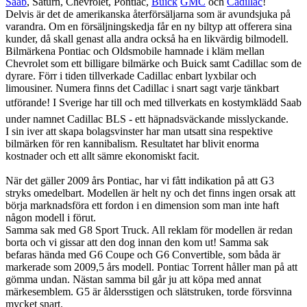
Saab
, Saturn, Chevrolet, Pontiac,
Buick
GMC
och
Cadillac
!
Delvis är det de amerikanska återförsäljarna som är avundsjuka på
varandra. Om en försäljningskedja får en ny biltyp att offerera sina
kunder, då skall genast alla andra också ha en likvärdig bilmodell.
Bilmärkena Pontiac och Oldsmobile hamnade i kläm mellan
Chevrolet som ett billigare bilmärke och Buick samt Cadillac som de
dyrare. Förr i tiden tillverkade Cadillac enbart lyxbilar och
limousiner. Numera finns det Cadillac i snart sagt varje tänkbart
utförande! I Sverige har till och med tillverkats en kostymklädd Saab
under namnet Cadillac BLS - ett häpnadsväckande misslyckande.
I sin iver att skapa bolagsvinster har man utsatt sina respektive
bilmärken för ren kannibalism. Resultatet har blivit enorma
kostnader och ett allt sämre ekonomiskt facit.
När det gäller 2009 års Pontiac, har vi fått indikation på att G3
stryks omedelbart. Modellen är helt ny och det finns ingen orsak att
börja marknadsföra ett fordon i en dimension som man inte haft
någon modell i förut.
Samma sak med G8 Sport Truck. All reklam för modellen är redan
borta och vi gissar att den dog innan den kom ut! Samma sak
befaras hända med G6 Coupe och G6 Convertible, som båda är
markerade som 2009,5 års modell. Pontiac Torrent håller man på att
gömma undan. Nästan samma bil går ju att köpa med annat
märkesemblem. G5 är åldersstigen och slätstruken, torde försvinna
mycket snart.