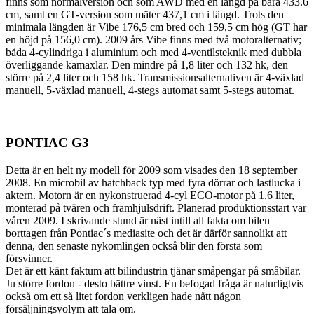
finns som normalversion och som AWD med en längd på bara 433.6
cm, samt en GT-version som mäter 437,1 cm i längd. Trots den
minimala längden är Vibe 176,5 cm bred och 159,5 cm hög (GT har
en höjd på 156,0 cm). 2009 års Vibe finns med två motoralternativ;
båda 4-cylindriga i aluminium och med 4-ventilsteknik med dubbla
överliggande kamaxlar. Den mindre på 1,8 liter och 132 hk, den
större på 2,4 liter och 158 hk. Transmissionsalternativen är 4-växlad
manuell, 5-växlad manuell, 4-stegs automat samt 5-stegs automat.
PONTIAC G3
Detta är en helt ny modell för 2009 som visades den 18 september
2008. En microbil av hatchback typ med fyra dörrar och lastlucka i
aktern. Motorn är en nykonstruerad 4-cyl ECO-motor på 1.6 liter,
monterad på tvären och framhjulsdrift. Planerad produktionsstart var
våren 2009. I skrivande stund är näst intill all fakta om bilen
borttagen från Pontiac´s mediasite och det är därför sannolikt att
denna, den senaste nykomlingen också blir den första som
försvinner.
Det är ett känt faktum att bilindustrin tjänar småpengar på småbilar.
Ju större fordon - desto bättre vinst. En befogad fråga är naturligtvis
också om ett så litet fordon verkligen hade nått någon
försäljningsvolym att tala om.