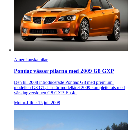
Amerikanska bilar
Pontiac vässar pilarna med 2009 G8 GXP
Den till 2008 introducerade Pontiac G8 med premium-
modellen G8 GT, har för modellåret 2009 kompletterats med
värstingversionen G8 GXP. En 4d
Motor-Life ·
15 juli 2008