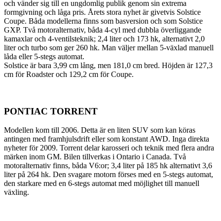
och vänder sig till en ungdomlig publik genom sin extrema
formgivning och låga pris. Årets stora nyhet är givetvis Solstice
Coupe. Båda modellerna finns som basversion och som Solstice
GXP. Två motoralternativ, båda 4-cyl med dubbla överliggande
kamaxlar och 4-ventilsteknik; 2,4 liter och 173 hk, alternativt 2,0
liter och turbo som ger 260 hk. Man väljer mellan 5-växlad manuell
låda eller 5-stegs automat.
Solstice är bara 3,99 cm lång, men 181,0 cm bred. Höjden är 127,3
cm för Roadster och 129,2 cm för Coupe.
PONTIAC TORRENT
Modellen kom till 2006. Detta är en liten SUV som kan köras
antingen med framhjulsdrift eller som konstant AWD. Inga direkta
nyheter för 2009. Torrent delar karosseri och teknik med flera andra
märken inom GM. Bilen tillverkas i Ontario i Canada. Två
motoralternativ finns, båda V6:or; 3,4 liter på 185 hk alternativt 3,6
liter på 264 hk. Den svagare motorn förses med en 5-stegs automat,
den starkare med en 6-stegs automat med möjlighet till manuell
växling.