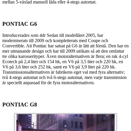
mellan 5-växlad manuell låda eller 4-stegs automat.
PONTIAC G6
Introducerades som 4dr Sedan till modellåret 2005, har
moderniserats till 2009 och kompletterats med Coupe och
Convertible. Att Pontiac har satsat på G6 är lätt att förstå. Den har en
mer utmanande design och har till 2009 utökats så att den omfattar
tre olika karosserityper. Även motoralternativen är flera; en rak 4-cyl
Ecotech på 2,4 liter och 154 hk, en V6 på 3,5 liter och 220 hk, en
V6 på 3,6 liter och 252 hk, samt en V6 på 3,9 liter på 220 hk.
Transmissionsalternativen är fabrikens eget val med fyra alternativ;
två 4-stegs automat och två 6-stegs automat, men varje transmission
är speciellt anpassad för de fyra motoralternativen.
PONTIAC G8