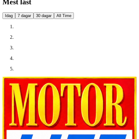
Mest läst
Idag
7 dagar
30 dagar
All Time