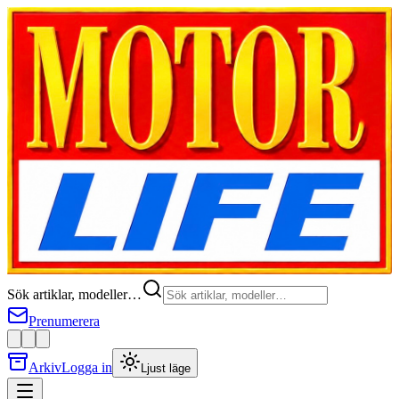
Sök artiklar, modeller…
Prenumerera
Arkiv
Logga in
Ljust läge