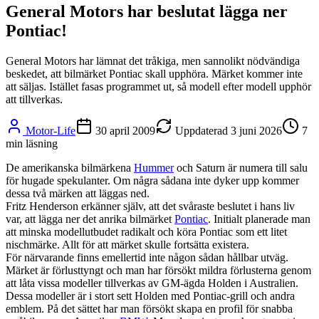
General Motors har beslutat lägga ner
Pontiac!
General Motors har lämnat det tråkiga, men sannolikt nödvändiga
beskedet, att bilmärket Pontiac skall upphöra. Märket kommer inte
att säljas. Istället fasas programmet ut, så modell efter modell upphör
att tillverkas.
Motor-Life
30 april 2009
Uppdaterad
3 juni 2026
7
min läsning
De amerikanska bilmärkena
Hummer
och Saturn är numera till salu
för hugade spekulanter. Om några sådana inte dyker upp kommer
dessa två märken att läggas ned.
Fritz Henderson erkänner själv, att det svåraste beslutet i hans liv
var, att lägga ner det anrika bilmärket
Pontiac
. Initialt planerade man
att minska modellutbudet radikalt och köra Pontiac som ett litet
nischmärke. Allt för att märket skulle fortsätta existera.
För närvarande finns emellertid inte någon sådan hållbar utväg.
Märket är förlusttyngt och man har försökt mildra förlusterna genom
att låta vissa modeller tillverkas av GM-ägda Holden i Australien.
Dessa modeller är i stort sett Holden med Pontiac-grill och andra
emblem. På det sättet har man försökt skapa en profil för snabba