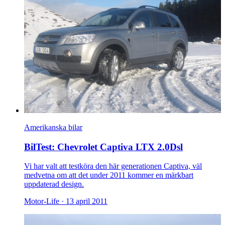
Amerikanska bilar
BilTest: Chevrolet Captiva LTX 2.0Dsl
Vi har valt att testköra den här generationen Captiva, väl
medvetna om att det under 2011 kommer en märkbart
uppdaterad design.
Motor-Life ·
13 april 2011