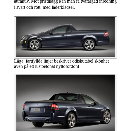
attraktiv. Mot pristillägg kan man få tvåfärgad inredning
i svart och rött  med läderklädsel.
Låga, fartfyllda linjer beskriver odiskutabel skönhet
även på ett lustbetonat nyttofordon!