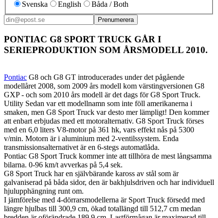
Svenska
English
Båda / Both
Prenumerera
PONTIAC G8 SPORT TRUCK GÅR I
SERIEPRODUKTION SOM ÅRSMODELL 2010.
Pontiac
G8 och G8 GT introducerades under det pågående
modellåret 2008, som 2009 års modell kom värstingversionen G8
GXP - och som 2010 års modell är det dags för G8 Sport Truck.
Utility Sedan var ett modellnamn som inte föll amerikanerna i
smaken, men G8 Sport Truck var desto mer lämpligt! Den kommer
att enbart erbjudas med ett motoralternativ. G8 Sport Truck förses
med en 6,0 liters V8-motor på 361 hk, vars effekt nås på 5300
v/min. Motorn är i aluminium med 2-ventilssystem. Enda
transmissionsalternativet är en 6-stegs automatlåda.
Pontiac G8 Sport Truck kommer inte att tillhöra de mest långsamma
bilarna. 0-96 km/t avverkas på 5,4 sek.
G8 Sport Truck har en självbärande kaross av stål som är
galvaniserad på båda sidor, den är bakhjulsdriven och har individuell
hjulupphängning runt om.
I jämförelse med 4-dörrarsmodellerna är Sport Truck försedd med
längre hjulbas till 300,9 cm, ökad totallängd till 512,7 cm medan
bredden är oförändrade 189,9 cm. Lastförmågan är maximerad till