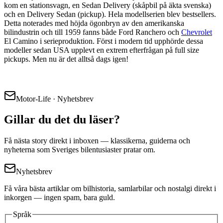
kom en stationsvagn, en Sedan Delivery (skåpbil på äkta svenska)
och en Delivery Sedan (pickup). Hela modellserien blev bestsellers.
Detta noterades med höjda ögonbryn av den amerikanska
bilindustrin och till 1959 fanns både Ford Ranchero och
Chevrolet
El Camino i serieproduktion. Först i modern tid upphörde dessa
modeller sedan USA upplevt en extrem efterfrågan på full size
pickups. Men nu är det alltså dags igen!
Motor-Life · Nyhetsbrev
Gillar du det du läser?
Få nästa story direkt i inboxen — klassikerna, guiderna och
nyheterna som Sveriges bilentusiaster pratar om.
Nyhetsbrev
Få våra bästa artiklar om bilhistoria, samlarbilar och nostalgi direkt i
inkorgen — ingen spam, bara guld.
Språk