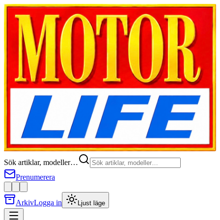
Sök artiklar, modeller…
Prenumerera
Arkiv
Logga in
Ljust läge