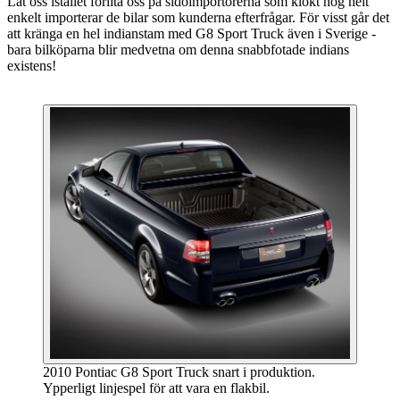
Låt oss istället förlita oss på sidoimportörerna som klokt nog helt
enkelt importerar de bilar som kunderna efterfrågar. För visst går det
att kränga en hel indianstam med G8 Sport Truck även i Sverige -
bara bilköparna blir medvetna om denna snabbfotade indians
existens!
2010 Pontiac G8 Sport Truck snart i produktion.
Ypperligt linjespel för att vara en flakbil.