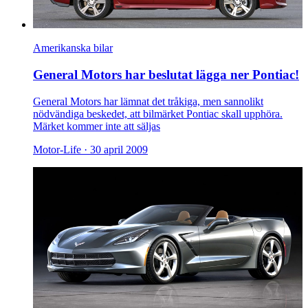
Amerikanska bilar
General Motors har beslutat lägga ner Pontiac!
General Motors har lämnat det tråkiga, men sannolikt
nödvändiga beskedet, att bilmärket Pontiac skall upphöra.
Märket kommer inte att säljas
Motor-Life ·
30 april 2009