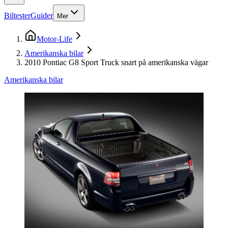
Biltester
Guider
Mer
Motor-Life
Amerikanska bilar
2010 Pontiac G8 Sport Truck snart på amerikanska vägar
Amerikanska bilar