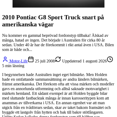
2010 Pontiac G8 Sport Truck snart på
amerikanska vägar
Nu kommer en gammal beprövad fordonstyp tillbaka! Älskad av
många, hatad av ingen. Det började i Australien för cirka 80 år
sedan. Under 40 år har de förekommit i rikt antal även i USA. Bilen
som är både och...
Motor-Life
25 juli 2008
Uppdaterad
1 augusti 2026
5
min läsning
I begynnelsen hade Australien inget eget bilmärke. Men Holden
hade en omfattande sammansättning av andra länders bilmärken,
främst amerikanska. Det förekom ofta att vissa märken och modeller
gavs en annorlunda utformning och alltså saknade motsvarighet i
märkets hemland. Ett sådant exempel är att Holden byggde bilar
med sluttande fastbacktak många år innan karosseritypen kom att
anammas av tillverkarna i USA. En annan egenhet var att man
utgick från en tvådörrars sedan, skar av taket bakom framsätet och
byggde ett lastgolv från hytten och bak till bakre stötfångaren.
Utility Sedan kallades denna fordonstyp som till hälften var