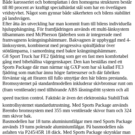
Både karosseriet och bottenplattan i den homogena strukturen består
till 80 procent av kraftigt specialhärdat stål som har en överlägsen
vridstyvhet. Något som gynnar både säkerheten och bilens stabilitet
på landsvägen.
Efter åtta års utveckling har man kommit fram till bilens individuella
hjulupphängning. För framfjädringen används ett multi-länksystem
tillsammans med McPherson fjäderben som är integrerade med
framvagnens krängningshämmare. Bakvagnen är uppbyggd med 4-
länkssystem, kombinerat med progressiva spiralfjädrar över
stötdämparna, i samordning med bakre krängningshämmare.
G8 Sport Truck har FE2 fjädring som ger en fast men komfortabel
gång med bibehållna vägegenskaper. Den kan beställas med ett
Sports Package där man närmar sig GXP som har så kallad FE3
fjädring som matchar ännu högre fartresurser och där fabriken
förväntar sig att föraren till fullo utnyttjar den här bilens prestanda.
Bromssystemet på standardmodellen inkluderar skivbromsar runt om
(fram ventilerade) med tillhörande ABS låsningsfritt system och all
speed traction control. Faktiskt är även det elektroniska StabiliTrak
kontrollsystemet standardutrustning. Med Sports Package används
Brembo bromssystem med 355 mm ventilerade skivor fram och 324
mm skivor bak.
Basmodellen har 18 tums aluminiumfälgar men med Sports Package
används 19 tums polerade aluminiumfälgar. På basmodellen nås
asfalten via P245/45R 18 däck. Med Sports Package skrynklar man