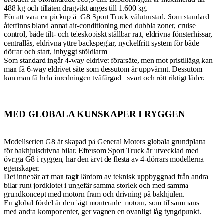
488 kg och tillåten dragvikt anges till 1.600 kg.
För att vara en pickup är G8 Sport Truck välutrustad. Som standard
återfinns bland annat air-conditioning med dubbla zoner, cruise
control, både tilt- och teleskopiskt ställbar ratt, eldrivna fönsterhissar,
centrallås, eldrivna yttre backspeglar, nyckelfritt system för både
dörrar och start, inbyggt stöldlarm.
Som standard ingår 4-way eldrivet förarsäte, men mot pristillägg kan
man få 6-way eldrivet säte som dessutom är uppvärmt. Dessutom
kan man få hela inredningen tvåfärgad i svart och rött riktigt läder.
MED GLOBALA KUNSKAPER I RYGGEN
Modellserien G8 är skapad på General Motors globala grundplatta
för bakhjulsdrivna bilar. Eftersom Sport Truck är utvecklad med
övriga G8 i ryggen, har den ärvt de flesta av 4-dörrars modellerna
egenskaper.
Det innebär att man tagit lärdom av teknisk uppbyggnad från andra
bilar runt jordklotet i ungefär samma storlek och med samma
grundkoncept med motorn fram och drivning på bakhjulen.
En global fördel är den lågt monterade motorn, som tillsammans
med andra komponenter, ger vagnen en ovanligt låg tyngdpunkt.