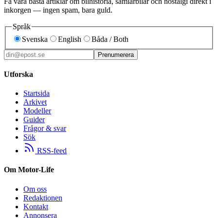
Få våra bästa artiklar om bilhistoria, samlarbilar och nostalgi direkt i
inkorgen — ingen spam, bara guld.
Språk
Svenska
English
Båda / Both
Prenumerera
Utforska
Startsida
Arkivet
Modeller
Guider
Frågor & svar
Sök
RSS-feed
Om Motor-Life
Om oss
Redaktionen
Kontakt
Annonsera