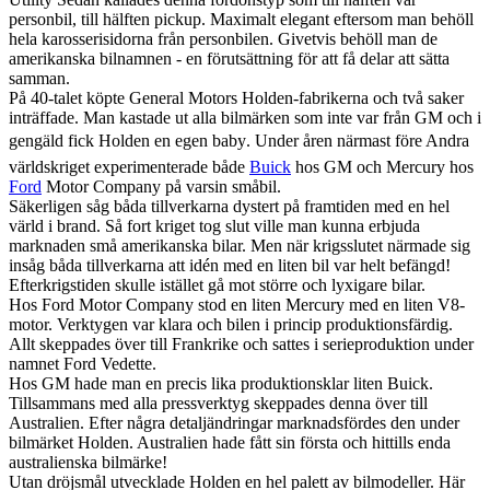
personbil, till hälften pickup. Maximalt elegant eftersom man behöll
hela karosserisidorna från personbilen. Givetvis behöll man de
amerikanska bilnamnen - en förutsättning för att få delar att sätta
samman.
På 40-talet köpte General Motors Holden-fabrikerna och två saker
inträffade. Man kastade ut alla bilmärken som inte var från GM och i
gengäld fick Holden en egen baby. Under åren närmast före Andra
världskriget experimenterade både
Buick
hos GM och Mercury hos
Ford
Motor Company på varsin småbil.
Säkerligen såg båda tillverkarna dystert på framtiden med en hel
värld i brand. Så fort kriget tog slut ville man kunna erbjuda
marknaden små amerikanska bilar. Men när krigsslutet närmade sig
insåg båda tillverkarna att idén med en liten bil var helt befängd!
Efterkrigstiden skulle istället gå mot större och lyxigare bilar.
Hos Ford Motor Company stod en liten Mercury med en liten V8-
motor. Verktygen var klara och bilen i princip produktionsfärdig.
Allt skeppades över till Frankrike och sattes i serieproduktion under
namnet Ford Vedette.
Hos GM hade man en precis lika produktionsklar liten Buick.
Tillsammans med alla pressverktyg skeppades denna över till
Australien. Efter några detaljändringar marknadsfördes den under
bilmärket Holden. Australien hade fått sin första och hittills enda
australienska bilmärke!
Utan dröjsmål utvecklade Holden en hel palett av bilmodeller. Här