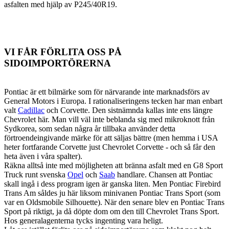
asfalten med hjälp av P245/40R19.
VI FÅR FÖRLITA OSS PÅ
SIDOIMPORTÖRERNA
Pontiac är ett bilmärke som för närvarande inte marknadsförs av
General Motors i Europa. I rationaliseringens tecken har man enbart
valt
Cadillac
och Corvette. Den sistnämnda kallas inte ens längre
Chevrolet här. Man vill väl inte beblanda sig med mikroknott från
Sydkorea, som sedan några år tillbaka använder detta
förtroendeingivande märke för att säljas bättre (men hemma i USA
heter fortfarande Corvette just Chevrolet Corvette - och så får den
heta även i våra spalter).
Räkna alltså inte med möjligheten att bränna asfalt med en G8 Sport
Truck runt svenska
Opel
och
Saab
handlare. Chansen att Pontiac
skall ingå i dess program igen är ganska liten. Men Pontiac Firebird
Trans Am såldes ju här liksom minivanen Pontiac Trans Sport (som
var en Oldsmobile Silhouette). När den senare blev en Pontiac Trans
Sport på riktigt, ja då döpte dom om den till Chevrolet Trans Sport.
Hos generalagenterna tycks ingenting vara heligt.