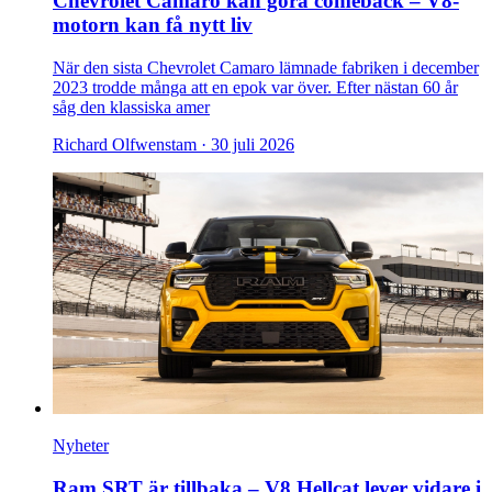
Chevrolet Camaro kan göra comeback – V8-
motorn kan få nytt liv
När den sista Chevrolet Camaro lämnade fabriken i december
2023 trodde många att en epok var över. Efter nästan 60 år
såg den klassiska amer
Richard Olfwenstam ·
30 juli 2026
Nyheter
Ram SRT är tillbaka – V8 Hellcat lever vidare i