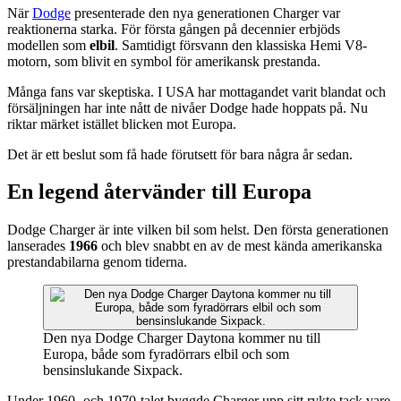
När
Dodge
presenterade den nya generationen Charger var
reaktionerna starka. För första gången på decennier erbjöds
modellen som
elbil
. Samtidigt försvann den klassiska Hemi V8-
motorn, som blivit en symbol för amerikansk prestanda.
Många fans var skeptiska. I USA har mottagandet varit blandat och
försäljningen har inte nått de nivåer Dodge hade hoppats på. Nu
riktar märket istället blicken mot Europa.
Det är ett beslut som få hade förutsett för bara några år sedan.
En legend återvänder till Europa
Dodge Charger är inte vilken bil som helst. Den första generationen
lanserades
1966
och blev snabbt en av de mest kända amerikanska
prestandabilarna genom tiderna.
Den nya Dodge Charger Daytona kommer nu till
Europa, både som fyradörrars elbil och som
bensinslukande Sixpack.
Under 1960- och 1970-talet byggde Charger upp sitt rykte tack vare