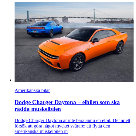
Amerikanska bilar
Dodge Charger Daytona – elbilen som ska
rädda muskelbilen
Dodge Charger Daytona är inte bara ännu en elbil. Det är ett
försök att göra något mycket svårare: att flytta den
amerikanska muskelbilen in