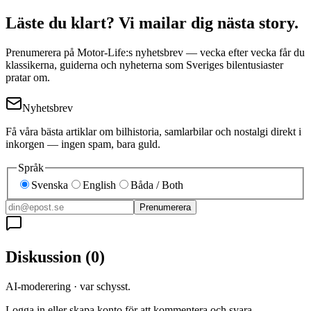
Läste du klart? Vi mailar dig nästa story.
Prenumerera på Motor-Life:s nyhetsbrev — vecka efter vecka får du
klassikerna, guiderna och nyheterna som Sveriges bilentusiaster
pratar om.
Nyhetsbrev
Få våra bästa artiklar om bilhistoria, samlarbilar och nostalgi direkt i
inkorgen — ingen spam, bara guld.
Språk
Svenska
English
Båda / Both
Prenumerera
Diskussion
(
0
)
AI-moderering · var schysst.
Logga in eller skapa konto för att kommentera och svara.