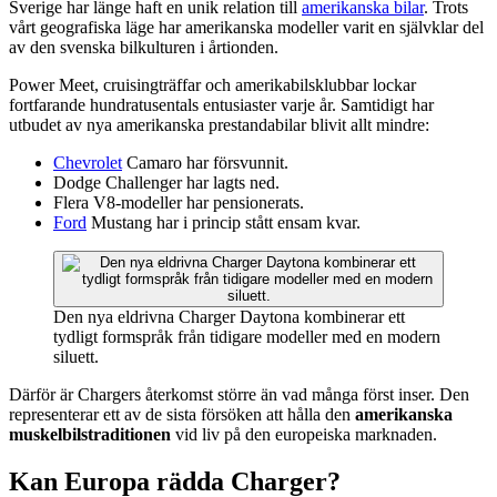
Sverige har länge haft en unik relation till
amerikanska bilar
. Trots
vårt geografiska läge har amerikanska modeller varit en självklar del
av den svenska bilkulturen i årtionden.
Power Meet, cruisingträffar och amerikabilsklubbar lockar
fortfarande hundratusentals entusiaster varje år. Samtidigt har
utbudet av nya amerikanska prestandabilar blivit allt mindre:
Chevrolet
Camaro har försvunnit.
Dodge Challenger har lagts ned.
Flera V8-modeller har pensionerats.
Ford
Mustang har i princip stått ensam kvar.
Den nya eldrivna Charger Daytona kombinerar ett
tydligt formspråk från tidigare modeller med en modern
siluett.
Därför är Chargers återkomst större än vad många först inser. Den
representerar ett av de sista försöken att hålla den
amerikanska
muskelbilstraditionen
vid liv på den europeiska marknaden.
Kan Europa rädda Charger?