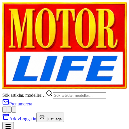
Sök artiklar, modeller…
Prenumerera
Arkiv
Logga in
Ljust läge