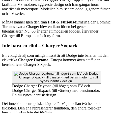
kraftfulla V8-motorer, aggressiv design och framgångar inom
amerikansk motorsport. Modellen blev senare odödlig genom filmer
och TV-serier.
Många känner igen den från
Fast & Furious-filmerna
där Dominic
Torettos svarta Charger blev en ikon för en hel generation
bilentusiaster. Nu, 60 år efter att modellen föddes, återvänder
Charger till Europa i en helt ny form.
Inte bara en elbil – Charger Sixpack
En viktig detalj som många missat är att Dodge inte bara tar hit den
elektriska
Charger Daytona
. Europa kommer även att få den
bensindrivna Charger Sixpack.
Dodge Charger Daytona (till höger) som EV och
Dodge Charger Sixpack (till vänster) med bensinmotor.
En till synes identisk design.
Det innebär att europeiska köpare får välja mellan två helt olika
filosofier. Den ena representerar framtiden, den andra försöker
bevara känslan från det förflutna.