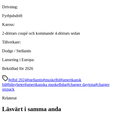
Drivning:
Fyrhjulsdrift
Kaross:
2-dörrars coupé och kommande 4-dörrars sedan
Tillverkare:
Dodge / Stellantis
Lansering i Europa:
Bekräftad för 2026
#
elbil 2024
#
stellantis
#
muskelbil
#
amerikansk
bil
#
bilnyheter
#
amerikanska muskelbilar
#
charger daytona
#
charger
sixpack
Relaterat
Läsvärt i samma anda