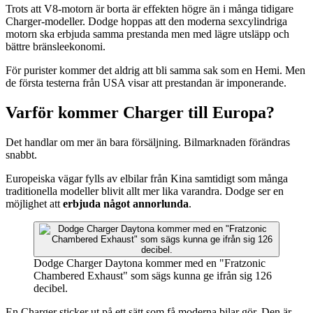
Trots att V8-motorn är borta är effekten högre än i många tidigare
Charger-modeller. Dodge hoppas att den moderna sexcylindriga
motorn ska erbjuda samma prestanda men med lägre utsläpp och
bättre bränsleekonomi.
För purister kommer det aldrig att bli samma sak som en Hemi. Men
de första testerna från USA visar att prestandan är imponerande.
Varför kommer Charger till Europa?
Det handlar om mer än bara försäljning. Bilmarknaden förändras
snabbt.
Europeiska vägar fylls av elbilar från Kina samtidigt som många
traditionella modeller blivit allt mer lika varandra. Dodge ser en
möjlighet att
erbjuda något annorlunda
.
Dodge Charger Daytona kommer med en "Fratzonic
Chambered Exhaust" som sägs kunna ge ifrån sig 126
decibel.
En Charger sticker ut på ett sätt som få moderna bilar gör. Den är