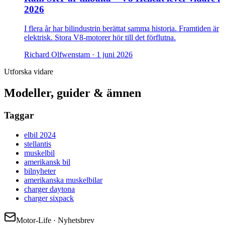
2026
I flera år har bilindustrin berättat samma historia. Framtiden är
elektrisk. Stora V8-motorer hör till det förflutna.
Richard Olfwenstam ·
1 juni 2026
Utforska vidare
Modeller, guider & ämnen
Taggar
elbil 2024
stellantis
muskelbil
amerikansk bil
bilnyheter
amerikanska muskelbilar
charger daytona
charger sixpack
Motor-Life · Nyhetsbrev