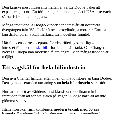
Den kanske mest intressanta frågan är varför Dodge väljer att
expandera just nu. En förklaring är att mottagandet i USA
inte varit
så starkt
som man hoppats.
Många traditionella Dodge-kunder har haft svårt att acceptera
övergången från V8 till eldrift och sexcylindriga motorer. Europa
kan därför bli en viktig marknad för modellens framtid.
Här finns en större acceptans för elektrifiering samtidigt som
intresset för
amerikanska bilar
fortfarande är starkt. Om Charger
lyckas i Europa kan modellen få ett längre liv än många trodde var
möjligt.
Ett vägskäl för hela bilindustrin
Den nya Charger handlar egentligen om något större än bara Dodge.
Den symboliserar den utmaning som
hela bilindustrin
står inför.
Hur tar man ett av världens mest klassiska modellnamn in i
framtiden utan att förlora själen på vägen? Dodge har valt att inte
glömma sitt arv.
Istället försöker man kombinera
modern teknik med 60 års
historia
. Resultatet är kanske den mest intressanta amerikanska