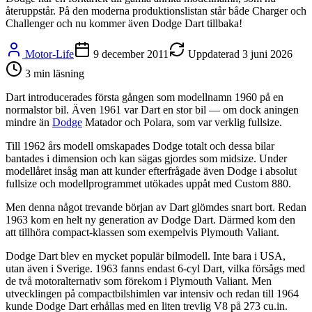
återuppstår. På den moderna produktionslistan står både Charger och
Challenger och nu kommer även Dodge Dart tillbaka!
Motor-Life
9 december 2011
Uppdaterad
3 juni 2026
3
min läsning
Dart introducerades första gången som modellnamn 1960 på en
normalstor bil. Även 1961 var Dart en stor bil — om dock aningen
mindre än
Dodge
Matador och Polara, som var verklig fullsize.
Till 1962 års modell omskapades Dodge totalt och dessa bilar
bantades i dimension och kan sägas gjordes som midsize. Under
modellåret insåg man att kunder efterfrågade även Dodge i absolut
fullsize och modellprogrammet utökades uppåt med Custom 880.
Men denna något trevande början av Dart glömdes snart bort. Redan
1963 kom en helt ny generation av Dodge Dart. Därmed kom den
att tillhöra compact-klassen som exempelvis Plymouth Valiant.
Dodge Dart blev en mycket populär bilmodell. Inte bara i USA,
utan även i Sverige. 1963 fanns endast 6-cyl Dart, vilka försågs med
de två motoralternativ som förekom i Plymouth Valiant. Men
utvecklingen på compactbilshimlen var intensiv och redan till 1964
kunde Dodge Dart erhållas med en liten trevlig V8 på 273 cu.in.