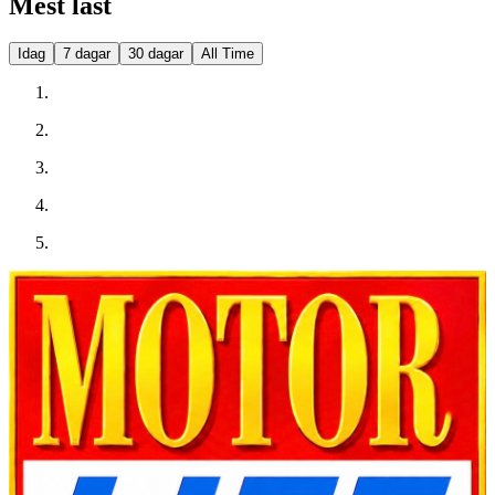
Mest läst
Idag
7 dagar
30 dagar
All Time