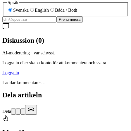
Språk
Svenska
English
Båda / Both
Prenumerera
Diskussion
(
0
)
AI-moderering · var schysst.
Logga in eller skapa konto för att kommentera och svara.
Logga in
Laddar kommentarer…
Dela artikeln
Dela