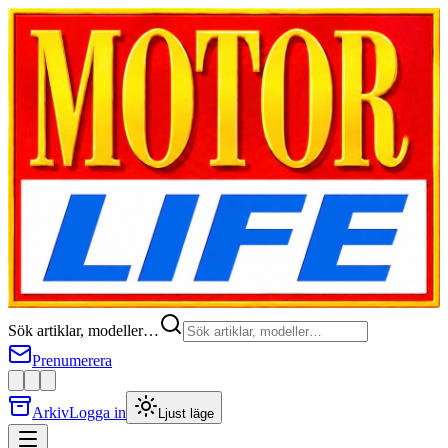
Sök artiklar, modeller…
Prenumerera
Arkiv
Logga in
Ljust läge