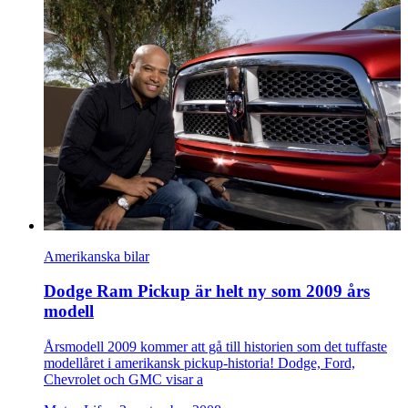
Amerikanska bilar
Dodge Ram Pickup är helt ny som 2009 års
modell
Årsmodell 2009 kommer att gå till historien som det tuffaste
modellåret i amerikansk pickup-historia! Dodge, Ford,
Chevrolet och GMC visar a