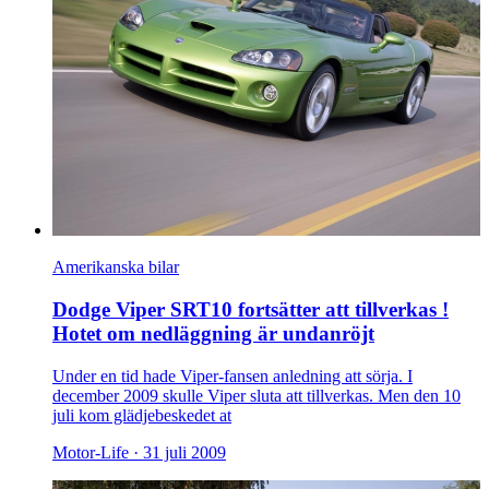
Amerikanska bilar
Dodge Viper SRT10 fortsätter att tillverkas !
Hotet om nedläggning är undanröjt
Under en tid hade Viper-fansen anledning att sörja. I
december 2009 skulle Viper sluta att tillverkas. Men den 10
juli kom glädjebeskedet at
Motor-Life ·
31 juli 2009