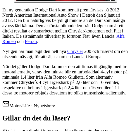
En ny generation Dodge Dart kommer att premiärvisas på 2012
North American International Auto Show i Detroit den 9 januari
2012. Den blir naturligtvis betydligt mindre än de Dart som många
av oss lärt känna. Den är första bilmodellen från Dodge som är ett
direkt resultat av samarbetet mellan Chrysler-koncernen och Fiat i
Italien. De sistnämnda tillverkar ju förutom Fiat, även Lancia,
Alfa
Romeo
och
Ferrari
.
Nyligen har man tagit den helt nya
Chrysler
200 och friserat om den
utseendemässigt, för att säljas som en Lancia i Europa.
När det gäller Dodge Dart kommer den att finnas tillgänglig med tre
motoralternativ, varav den minsta blir en turboladdad 4-cyl motor på
minimala 1,4 liter från Alfa Romeo Giulietta. Som alternativ
kommer Chrysler´s 4-cyl Tigershark på 2,0 liter och 16 ventiler,
respektive en helt ny Tigershark på 2,4 liter och 16 ventiler. Till
dessa tre motorer erbjuds dessutom tre olika transmissionsalternativ.
Motor-Life · Nyhetsbrev
Gillar du det du läser?
Få nästa story direkt i inboxen — klassikerna, guiderna och