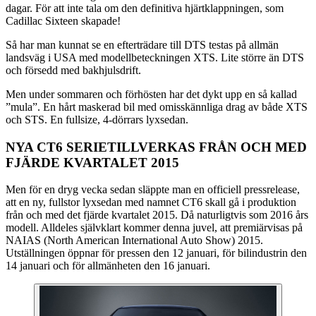
dagar. För att inte tala om den definitiva hjärtklappningen, som
Cadillac Sixteen skapade!
Så har man kunnat se en efterträdare till DTS testas på allmän
landsväg i USA med modellbeteckningen XTS. Lite större än DTS
och försedd med bakhjulsdrift.
Men under sommaren och förhösten har det dykt upp en så kallad
”mula”. En hårt maskerad bil med omisskännliga drag av både XTS
och STS. En fullsize, 4-dörrars lyxsedan.
NYA CT6 SERIETILLVERKAS FRÅN OCH MED
FJÄRDE KVARTALET 2015
Men för en dryg vecka sedan släppte man en officiell pressrelease,
att en ny, fullstor lyxsedan med namnet CT6 skall gå i produktion
från och med det fjärde kvartalet 2015. Då naturligtvis som 2016 års
modell. Alldeles självklart kommer denna juvel, att premiärvisas på
NAIAS (North American International Auto Show) 2015.
Utställningen öppnar för pressen den 12 januari, för bilindustrin den
14 januari och för allmänheten den 16 januari.