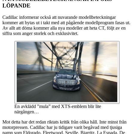
LÖPANDE
Cadillac informerar också att nuvarande modellbeteckningar
kommer att bytas ut i takt med att pågående modellprogram fasas ut.
Av allt att döma kommer alla nya modeller att heta CT, följt av en
siffra som anger storlek och exklusivitet.
En avklädd ”mula” med XTS-emblem blir lite
närgången…
Mot detta har det redan riktats kritik från olika håll. Inte minst från
motorpressen. Cadillac har ju tidigare varit begåvad med tjusiga
namn som Eldorado, Fleetwood, Seville, Biarritz, La Espada, De