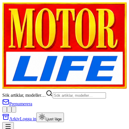
Sök artiklar, modeller…
Prenumerera
Arkiv
Logga in
Ljust läge