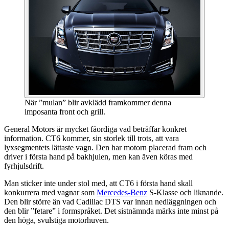
När ”mulan” blir avklädd framkommer denna
imposanta front och grill.
General Motors är mycket fåordiga vad beträffar konkret
information. CT6 kommer, sin storlek till trots, att vara
lyxsegmentets lättaste vagn. Den har motorn placerad fram och
driver i första hand på bakhjulen, men kan även köras med
fyrhjulsdrift.
Man sticker inte under stol med, att CT6 i första hand skall
konkurrera med vagnar som
Mercedes-Benz
S-Klasse och liknande.
Den blir större än vad Cadillac DTS var innan nedläggningen och
den blir ”fetare” i formspråket. Det sistnämnda märks inte minst på
den höga, svulstiga motorhuven.