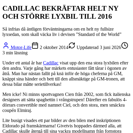
CADILLAC BEKRÄFTAR HELT NY
OCH STÖRRE LYXBIL TILL 2016
Så infrias då äntligen förväntningarna om en helt ny fullsize
lyxsedan, som skall väcka liv i devisen ”Standard of the World”
Motor-Life
2 oktober 2014
Uppdaterad
3 juni 2026
3
min läsning
Under ett antal år har
Cadillac
visat upp den ena stora lyxbilen efter
den andra. Varje gång har märkets entusiaster fått tårar i ögonen av
åtrå. Man har nästan fallit på knä inför de höga cheferna på GM,
knäppt sina händer och bett till den allsmäktige på GM-tronen, att
dessa bilar måtte serietillverkas!
Men icke! Ni minns sportvagnen Cien från 2002, som fick italienska
designers att sätta spaghettin i vrångstrupen! Därefter en fabulös 4-
dörrars convertible med namnet Ciel, och den stora, men smäckra
coupén Elmiraj.
Lite busigt visades ett par bilder av den bilen med inskriptionen
Eldorado på framskärmarna! Givetvis hoppades därmed alla, att
Cadillac skulle återgå till sina vackra modellnamn från fornstora