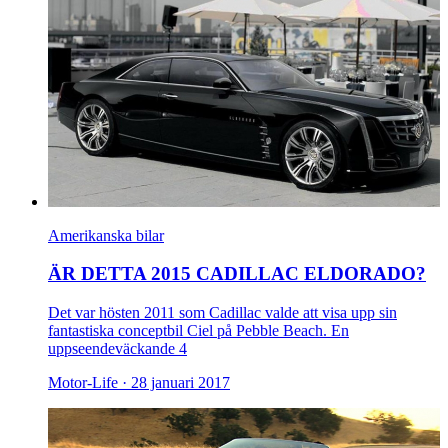
Amerikanska bilar
ÄR DETTA 2015 CADILLAC ELDORADO?
Det var hösten 2011 som Cadillac valde att visa upp sin
fantastiska conceptbil Ciel på Pebble Beach. En
uppseendeväckande 4
Motor-Life ·
28 januari 2017