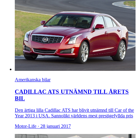
Amerikanska bilar
CADILLAC ATS UTNÄMND TILL ÅRETS
BIL
Den ärtiga lilla Cadillac ATS har blivit utnämnd till Car of the
Year 2013 i USA. Sannolikt världens mest prestigefyllda pris
Motor-Life ·
28 januari 2017