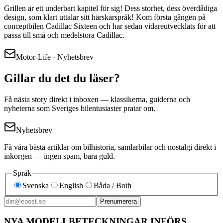
Grillen är ett underbart kapitel för sig! Dess storhet, dess överdådiga
design, som klart uttalar sitt härskarspråk! Kom första gången på
conceptbilen Cadillac Sixteen och har sedan vidareutvecklats för att
passa till små och medelstora Cadillac.
Motor-Life · Nyhetsbrev
Gillar du det du läser?
Få nästa story direkt i inboxen — klassikerna, guiderna och
nyheterna som Sveriges bilentusiaster pratar om.
Nyhetsbrev
Få våra bästa artiklar om bilhistoria, samlarbilar och nostalgi direkt i
inkorgen — ingen spam, bara guld.
Språk
Svenska
English
Båda / Both
Prenumerera
NYA MODELLBETECKNINGAR INFÖRS