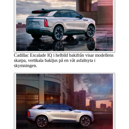
Cadillac Escalade IQ i helbild bakifrån visar modellens
skarpa, vertikala bakljus på en våt asfaltsyta i
skymningen.