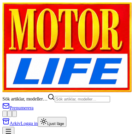
Sök artiklar, modeller…
Prenumerera
Arkiv
Logga in
Ljust läge