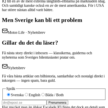
IQ till en av de mest extrema långfärds-elbilarna på marknaden idag.
Och samtidigt kanske också en av de mest amerikanska. För i USA
har större nästan alltid varit bättre.
Men Sverige kan bli ett problem
Motor-Life · Nyhetsbrev
Gillar du det du läser?
Få nästa story direkt i inboxen — klassikerna, guiderna och
nyheterna som Sveriges bilentusiaster pratar om.
Nyhetsbrev
Få våra bästa artiklar om bilhistoria, samlarbilar och nostalgi direkt i
inkorgen — ingen spam, bara guld.
Språk
Svenska
English
Båda / Both
Prenumerera
Hur mycket man än älskar Escalade IQ finns det dock en detalj som