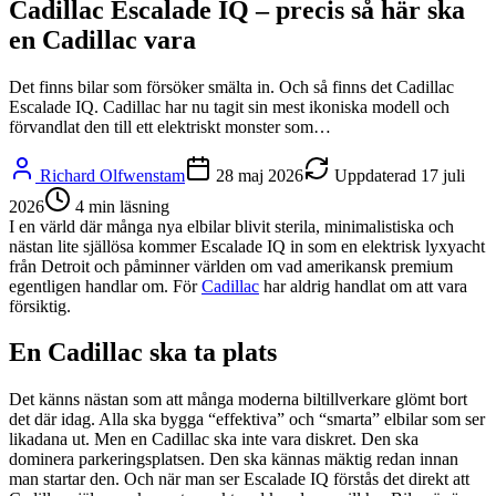
Cadillac Escalade IQ – precis så här ska
en Cadillac vara
Det finns bilar som försöker smälta in. Och så finns det Cadillac
Escalade IQ. Cadillac har nu tagit sin mest ikoniska modell och
förvandlat den till ett elektriskt monster som…
Richard Olfwenstam
28 maj 2026
Uppdaterad
17 juli
2026
4
min läsning
I en värld där många nya elbilar blivit sterila, minimalistiska och
nästan lite själlösa kommer Escalade IQ in som en elektrisk lyxyacht
från Detroit och påminner världen om vad amerikansk premium
egentligen handlar om. För
Cadillac
har aldrig handlat om att vara
försiktig.
En Cadillac ska ta plats
Det känns nästan som att många moderna biltillverkare glömt bort
det där idag. Alla ska bygga “effektiva” och “smarta” elbilar som ser
likadana ut. Men en Cadillac ska inte vara diskret. Den ska
dominera parkeringsplatsen. Den ska kännas mäktig redan innan
man startar den. Och när man ser Escalade IQ förstås det direkt att