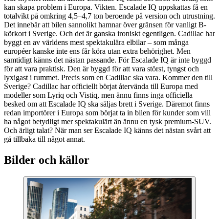
kan skapa problem i Europa. Vikten. Escalade IQ uppskattas få en
totalvikt på omkring 4,5–4,7 ton beroende på version och utrustning.
Det innebär att bilen sannolikt hamnar över gränsen för vanligt B-
körkort i Sverige. Och det är ganska ironiskt egentligen. Cadillac har
byggt en av världens mest spektakulära elbilar – som många
européer kanske inte ens får köra utan extra behörighet. Men
samtidigt känns det nästan passande. För Escalade IQ är inte byggd
för att vara praktisk. Den är byggd för att vara störst, tyngst och
lyxigast i rummet. Precis som en Cadillac ska vara. Kommer den till
Sverige? Cadillac har officiellt börjat återvända till Europa med
modeller som Lyriq och Vistiq, men ännu finns inga officiella
besked om att Escalade IQ ska säljas brett i Sverige. Däremot finns
redan importörer i Europa som börjat ta in bilen för kunder som vill
ha något betydligt mer spektakulärt än ännu en tysk premium-SUV.
Och ärligt talat? När man ser Escalade IQ känns det nästan svårt att
gå tillbaka till något annat.
Bilder och källor