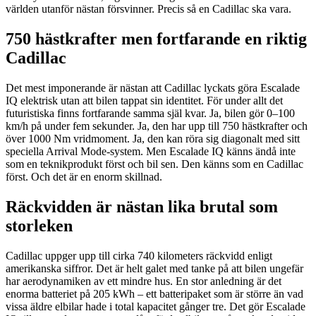
världen utanför nästan försvinner. Precis så en Cadillac ska vara.
750 hästkrafter men fortfarande en riktig
Cadillac
Det mest imponerande är nästan att Cadillac lyckats göra Escalade
IQ elektrisk utan att bilen tappat sin identitet. För under allt det
futuristiska finns fortfarande samma själ kvar. Ja, bilen gör 0–100
km/h på under fem sekunder. Ja, den har upp till 750 hästkrafter och
över 1000 Nm vridmoment. Ja, den kan röra sig diagonalt med sitt
speciella Arrival Mode-system. Men Escalade IQ känns ändå inte
som en teknikprodukt först och bil sen. Den känns som en Cadillac
först. Och det är en enorm skillnad.
Räckvidden är nästan lika brutal som
storleken
Cadillac uppger upp till cirka 740 kilometers räckvidd enligt
amerikanska siffror. Det är helt galet med tanke på att bilen ungefär
har aerodynamiken av ett mindre hus. En stor anledning är det
enorma batteriet på 205 kWh – ett batteripaket som är större än vad
vissa äldre elbilar hade i total kapacitet gånger tre. Det gör Escalade