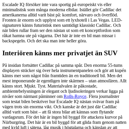
Escalade IQ försöker inte vara sportig på europeiskt vis eller
minimalistisk som många moderna elbilar. Istället gör Cadillac det
amerikanerna alltid varit bäst på: komfort, närvaro och överflöd.
Fronten är enorm och upplyst som ett lyxhotell i Las Vegas. LED-
signaturen känns futuristisk men samtidigt klassiskt Cadillac. Och
när bilen rullar fram ser den nästan ut som ett konceptfordon som
råkat hamna ute på vägarna. Det här är inte en bil man missar i
backspegeln. Och det ska man inte heller göra.
Interiören känns mer privatjet än SUV
På insidan fortsätter Cadillac på samma spår. Den enorma 55-tums
displayen sträcker sig över hela instrumentpanelen och gör att kupén
känns mer som något från framtiden än en traditionell bil. Men det
mest imponerande är egentligen inte skärmen – utan atmosfären. Allt
känns stort. Mjukt. Tyst. Materialvalen är påkostade,
ambientebelysningen är elegant och ljudisoleringen verkar ligga på
nivåer som närmast påminner om
Rolls-Royce
. Flera journalister
som testat bilen beskriver hur Escalade IQ nästan svävar fram på
vägen trots sin enorma vikt. Och kanske är det just där Cadillac
alltid varit som bäst – att få stora bilar att kännas som flytande
vardagsrum. För det här är ingen bil byggd för attackera kurvor på
Nürburgring. Det här är en bil byggd för att glida fram genom natten
med kyld luft i sätena, låg musik i högtalarna och känslan av att