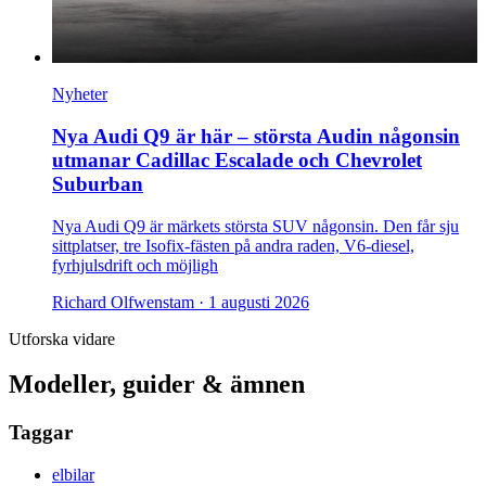
Nyheter
Nya Audi Q9 är här – största Audin någonsin
utmanar Cadillac Escalade och Chevrolet
Suburban
Nya Audi Q9 är märkets största SUV någonsin. Den får sju
sittplatser, tre Isofix-fästen på andra raden, V6-diesel,
fyrhjulsdrift och möjligh
Richard Olfwenstam ·
1 augusti 2026
Utforska vidare
Modeller, guider & ämnen
Taggar
elbilar