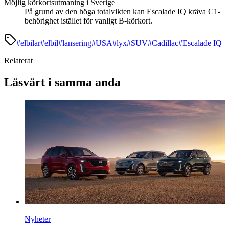
Möjlig körkortsutmaning i Sverige
På grund av den höga totalvikten kan Escalade IQ kräva C1-
behörighet istället för vanligt B-körkort.
#
elbilar
#
elbil
#
lansering
#
USA
#
lyx
#
SUV
#
Cadillac
#
Escalade IQ
Relaterat
Läsvärt i samma anda
Nyheter