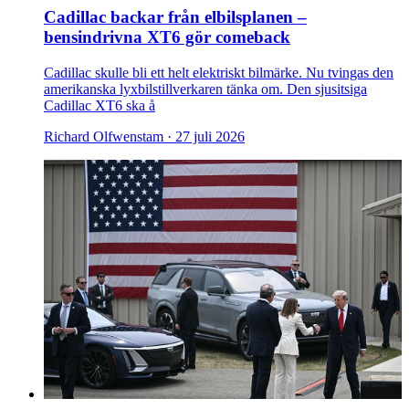
Cadillac backar från elbilsplanen –
bensindrivna XT6 gör comeback
Cadillac skulle bli ett helt elektriskt bilmärke. Nu tvingas den
amerikanska lyxbilstillverkaren tänka om. Den sjusitsiga
Cadillac XT6 ska å
Richard Olfwenstam ·
27 juli 2026