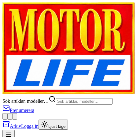
Sök artiklar, modeller…
Prenumerera
Arkiv
Logga in
Ljust läge