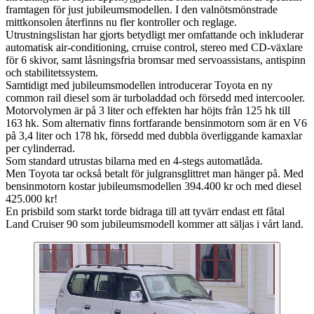
framtagen för just jubileumsmodellen. I den valnötsmönstrade
mittkonsolen återfinns nu fler kontroller och reglage.
Utrustningslistan har gjorts betydligt mer omfattande och inkluderar
automatisk air-conditioning, crruise control, stereo med CD-växlare
för 6 skivor, samt låsningsfria bromsar med servoassistans, antispinn
och stabilitetssystem.
Samtidigt med jubileumsmodellen introducerar Toyota en ny
common rail diesel som är turboladdad och försedd med intercooler.
Motorvolymen är på 3 liter och effekten har höjts från 125 hk till
163 hk. Som alternativ finns fortfarande bensinmotorn som är en V6
på 3,4 liter och 178 hk, försedd med dubbla överliggande kamaxlar
per cylinderrad.
Som standard utrustas bilarna med en 4-stegs automatlåda.
Men Toyota tar också betalt för julgransglittret man hänger på. Med
bensinmotorn kostar jubileumsmodellen 394.400 kr och med diesel
425.000 kr!
En prisbild som starkt torde bidraga till att tyvärr endast ett fåtal
Land Cruiser 90 som jubileumsmodell kommer att säljas i vårt land.