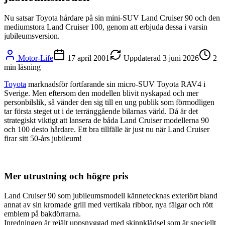
Nu satsar Toyota hårdare på sin mini-SUV Land Cruiser 90 och den
mediumstora Land Cruiser 100, genom att erbjuda dessa i varsin
jubileumsversion.
Motor-Life
17 april 2001
Uppdaterad
3 juni 2026
2
min läsning
Toyota
marknadsför fortfarande sin micro-SUV Toyota RAV4 i
Sverige. Men eftersom den modellen blivit nyskapad och mer
personbilslik, så vänder den sig till en ung publik som förmodligen
tar första steget ut i de terränggående bilarnas värld. Då är det
strategiskt viktigt att lansera de båda Land Cruiser modellerna 90
och 100 desto hårdare. Ett bra tillfälle är just nu när Land Cruiser
firar sitt 50-års jubileum!
Mer utrustning och högre pris
Land Cruiser 90 som jubileumsmodell kännetecknas exteriört bland
annat av sin kromade grill med vertikala ribbor, nya fälgar och rött
emblem på bakdörrarna.
Inredningen är rejält uppsnyggad med skinnklädsel som är speciellt