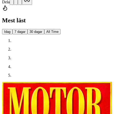
Dela
Mest läst
Idag
7 dagar
30 dagar
All Time