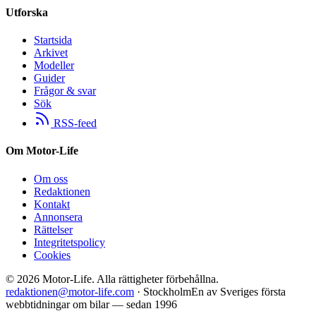
Utforska
Startsida
Arkivet
Modeller
Guider
Frågor & svar
Sök
RSS-feed
Om Motor-Life
Om oss
Redaktionen
Kontakt
Annonsera
Rättelser
Integritetspolicy
Cookies
©
2026
Motor-Life.
Alla rättigheter förbehållna.
redaktionen@motor-life.com
· Stockholm
En av Sveriges första
webbtidningar om bilar — sedan 1996