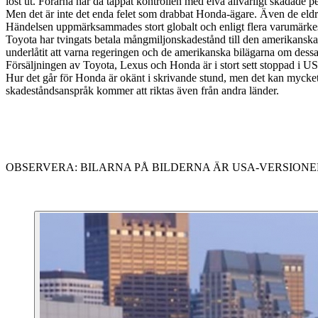
löst ut. Förarna har då tappat kontrollen med elva allvarligt skadade p
Men det är inte det enda felet som drabbat Honda-ägare. Även de eldriv
Händelsen uppmärksammades stort globalt och enligt flera varumärkese
Toyota har tvingats betala mångmiljonskadestånd till den amerikanska 
underlåtit att varna regeringen och de amerikanska bilägarna om dessa b
Försäljningen av Toyota, Lexus och Honda är i stort sett stoppad i USA
Hur det går för Honda är okänt i skrivande stund, men det kan mycket vä
skadeståndsanspråk kommer att riktas även från andra länder.
OBSERVERA: BILARNA PÅ BILDERNA ÄR USA-VERSIONE