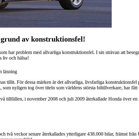
 grund av konstruktionsfel!
om har problem med allvarliga konstruktionsfel. I sin strävan att besegr
s liv och hälsa!
n läsning
as tillit. För dessa märken är det allvarliga, livsfarliga konstruktionsf
m nyligen tog över titeln som världens största biltillverkare, har fått s
d två tillfällen, i november 2008 och juli 2009 återkallade Honda över en 
och två veckor senare återkallades ytterligare 438.000 bilar, främst frå