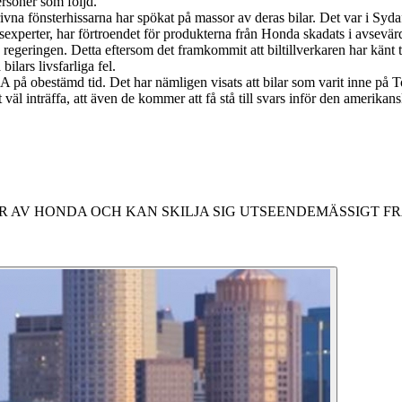
ersoner som följd.
na fönsterhissarna har spökat på massor av deras bilar. Det var i Sydaf
xperter, har förtroendet för produkterna från Honda skadats i avsevär
regeringen. Detta eftersom det framkommit att biltillverkaren har känt
ilars livsfarliga fel.
 på obestämd tid. Det har nämligen visats att bilar som varit inne på T
l inträffa, att även de kommer att få stå till svars inför den amerikansk
R AV HONDA OCH KAN SKILJA SIG UTSEENDEMÄSSIGT F