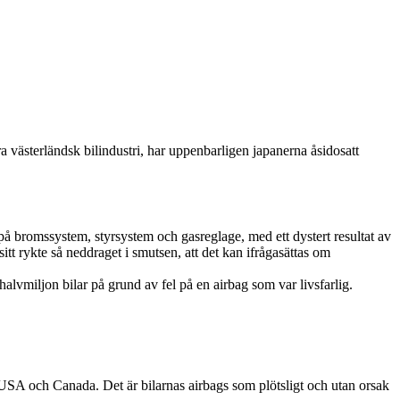
a västerländsk bilindustri, har uppenbarligen japanerna åsidosatt
el på bromssystem, styrsystem och gasreglage, med ett dystert resultat av
itt rykte så neddraget i smutsen, att det kan ifrågasättas om
halvmiljon bilar på grund av fel på en airbag som var livsfarlig.
n USA och Canada. Det är bilarnas airbags som plötsligt och utan orsak