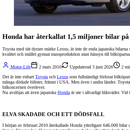
Honda har återkallat 1,5 miljoner bilar på
Toyota med sitt dyrare märke Lexus, är inte de enda japanska bilarna s
kvalitet och istället gynnat massproduktion utan hänsyn till bilköparna
Motor-Life
2 mars 2010
Uppdaterad
3 juni 2026
2
mi
Det är inte enbart
Toyota
och
Lexus
som fullständigt förlorat bilköparn
många dödade bilister, främst i USA. Men även i andra länder. Toyota, so
bilkoncernen överlever.
Nu avslöjas att även japanska
Honda
är ute i allvarligt blåsväder. Vi
ELVA SKADADE OCH ETT DÖDSFALL
I början av februari 2010 återkallade Honda ytterligare 646.000 bilar 