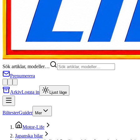
Sök artiklar, modeller…
Prenumerera
Arkiv
Logga in
Ljust läge
Biltester
Guider
Mer
Motor-Life
Japanska bilar