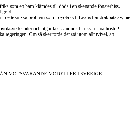
rika som ett barn klämdes till döds i en skenande fönsterhiss.
d grad.
 till de tekniska problem som Toyota och Lexus har drabbats av, men
oyota-verkstäder och åtgärdats - ändock har kvar sina brister!
a regeringen. Om så sker torde det stå utom allt tvivel, att
RÅN MOTSVARANDE MODELLER I SVERIGE.