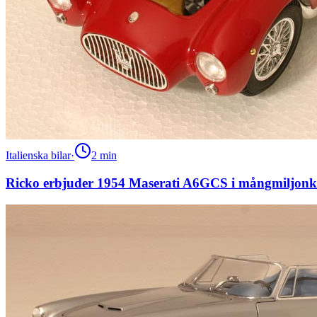
Italienska bilar
·
2
min
Ricko erbjuder 1954 Maserati A6GCS i mångmiljonk