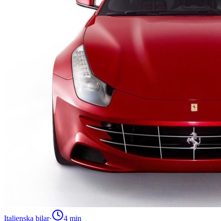
Italienska bilar
·
4
min