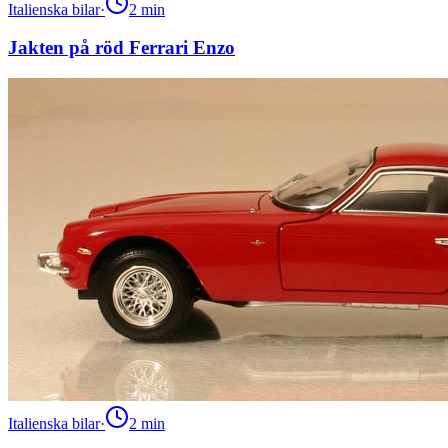
Italienska bilar
·
2
min
Jakten på röd Ferrari Enzo
Italienska bilar
·
2
min