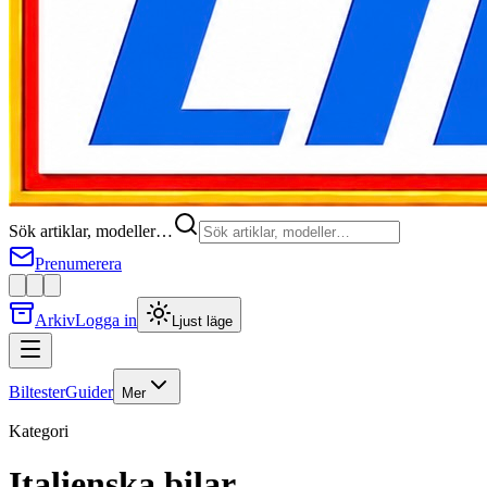
Sök artiklar, modeller…
Prenumerera
Arkiv
Logga in
Ljust läge
Biltester
Guider
Mer
Kategori
Italienska bilar