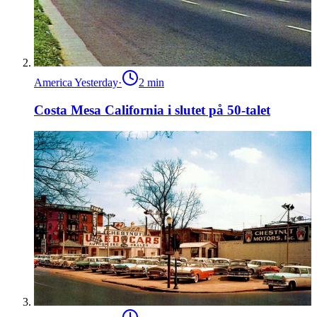
America Yesterday
·
2
min
Costa Mesa California i slutet på 50-talet