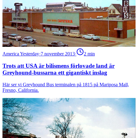
America Yesterday
·
7 november 2013
·
2
min
Trots att USA är bilismens förlovade land är
Greyhound-bussarna ett gigantiskt inslag
Här ser vi Greyhound Bus terminalen på 1815 på Mariposa Mall,
Fresno, California.