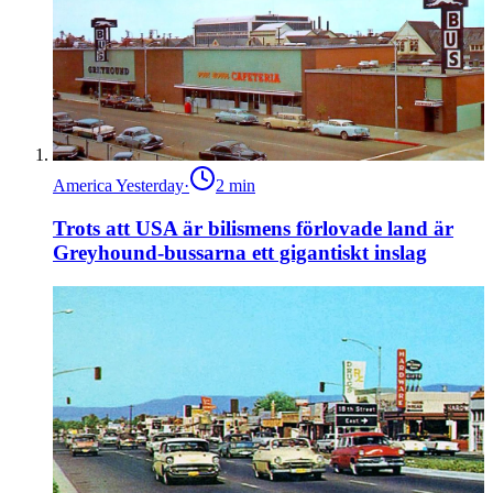
America Yesterday
·
2
min
Trots att USA är bilismens förlovade land är
Greyhound-bussarna ett gigantiskt inslag