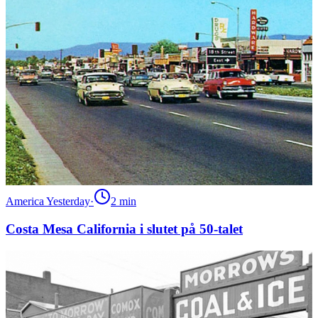
America Yesterday
·
2
min
Costa Mesa California i slutet på 50-talet