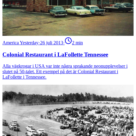
America Yesterday
·
26 juli 2013
·
2
min
Colonial Restaurant i LaFollette Tennessee
Alla vägkrogar i USA var inte några sprakande neonupplevelser i
slutet på 50-talet. Ett exempel på det är Colonial Restaurant i
LaFollette i Tennessee.