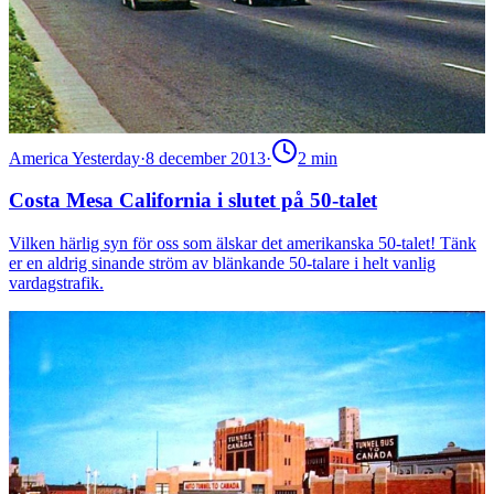
America Yesterday
·
8 december 2013
·
2
min
Costa Mesa California i slutet på 50-talet
Vilken härlig syn för oss som älskar det amerikanska 50-talet! Tänk
er en aldrig sinande ström av blänkande 50-talare i helt vanlig
vardagstrafik.