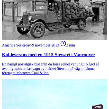
America Yesterday
·
9 november 2013
·
2
min
Kol-leverans med en 1915 Stewart i Vancouver
En härligt nostalgisk bild från då förra seklet var ungt! Något så
ovanligt som en lastvagn av märket Stewart på väg att lämna
företaget Morrows Coal & Ice.