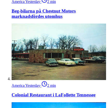
America Yesterday
·
2
min
Beg-bilarna på Chestnut Motors
marknadsfördes utomhus
America Yesterday
·
2
min
Colonial Restaurant i LaFollette Tennessee