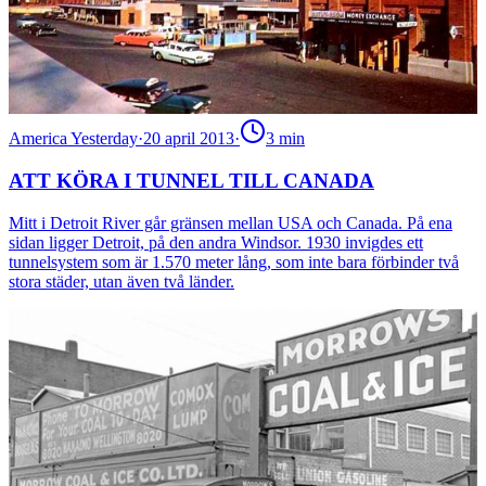
America Yesterday
·
20 april 2013
·
3
min
ATT KÖRA I TUNNEL TILL CANADA
Mitt i Detroit River går gränsen mellan USA och Canada. På ena
sidan ligger Detroit, på den andra Windsor. 1930 invigdes ett
tunnelsystem som är 1.570 meter lång, som inte bara förbinder två
stora städer, utan även två länder.