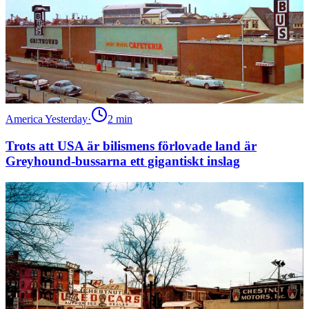
America Yesterday
·
2
min
Trots att USA är bilismens förlovade land är
Greyhound-bussarna ett gigantiskt inslag