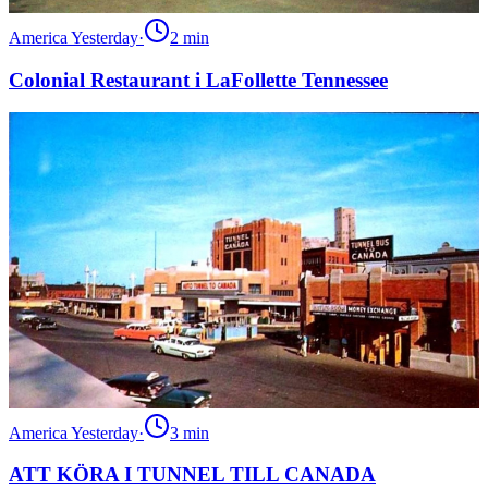
America Yesterday
·
2
min
Colonial Restaurant i LaFollette Tennessee
America Yesterday
·
3
min
ATT KÖRA I TUNNEL TILL CANADA