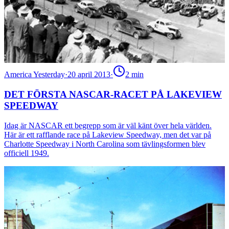
America Yesterday
·
20 april 2013
·
2
min
DET FÖRSTA NASCAR-RACET PÅ LAKEVIEW
SPEEDWAY
Idag är NASCAR ett begrepp som är väl känt över hela världen.
Här är ett rafflande race på Lakeview Speedway, men det var på
Charlotte Speedway i North Carolina som tävlingsformen blev
officiell 1949.