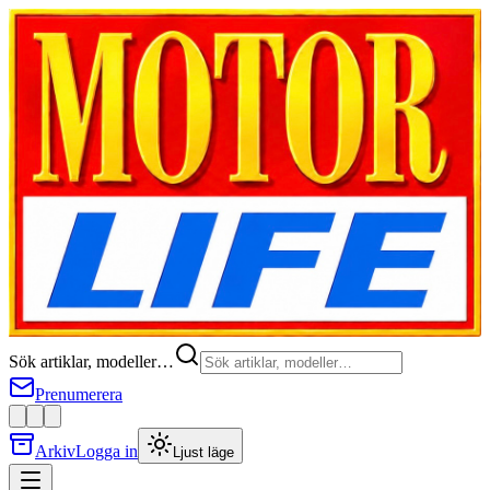
Sök artiklar, modeller…
Prenumerera
Arkiv
Logga in
Ljust läge