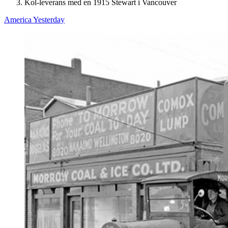
Kol-leverans med en 1915 Stewart i Vancouver
America Yesterday