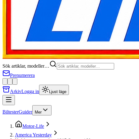
Sök artiklar, modeller…
Prenumerera
Arkiv
Logga in
Ljust läge
Biltester
Guider
Mer
Motor-Life
America Yesterday