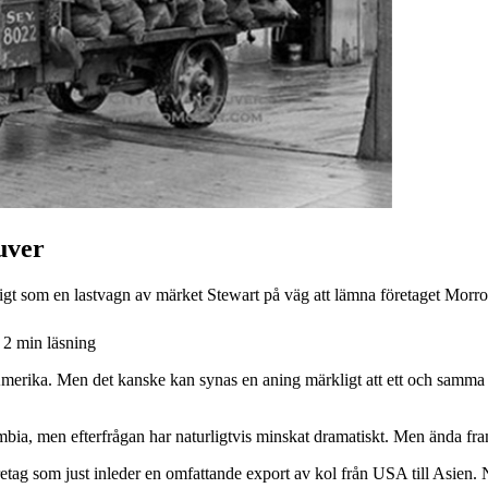
uver
anligt som en lastvagn av märket Stewart på väg att lämna företaget Mor
2
min läsning
 Amerika. Men det kanske kan synas en aning märkligt att ett och samma f
ia, men efterfrågan har naturligtvis minskat dramatiskt. Men ända fram 
etag som just inleder en omfattande export av kol från USA till Asien. 