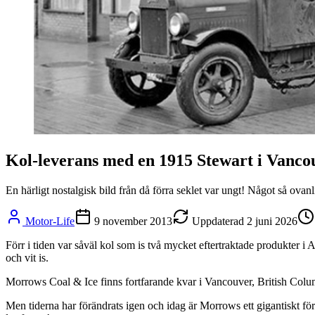
Kol-leverans med en 1915 Stewart i Vanco
En härligt nostalgisk bild från då förra seklet var ungt! Något så ov
Motor-Life
9 november 2013
Uppdaterad
2 juni 2026
Förr i tiden var såväl kol som is två mycket eftertraktade produkter i
och vit is.
Morrows Coal & Ice finns fortfarande kvar i Vancouver, British Columb
Men tiderna har förändrats igen och idag är Morrows ett gigantiskt för