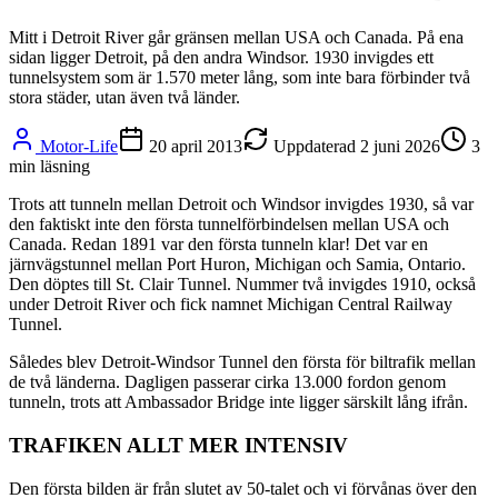
Mitt i Detroit River går gränsen mellan USA och Canada. På ena
sidan ligger Detroit, på den andra Windsor. 1930 invigdes ett
tunnelsystem som är 1.570 meter lång, som inte bara förbinder två
stora städer, utan även två länder.
Motor-Life
20 april 2013
Uppdaterad
2 juni 2026
3
min läsning
Trots att tunneln mellan Detroit och Windsor invigdes 1930, så var
den faktiskt inte den första tunnelförbindelsen mellan USA och
Canada. Redan 1891 var den första tunneln klar! Det var en
järnvägstunnel mellan Port Huron, Michigan och Samia, Ontario.
Den döptes till St. Clair Tunnel. Nummer två invigdes 1910, också
under Detroit River och fick namnet Michigan Central Railway
Tunnel.
Således blev Detroit-Windsor Tunnel den första för biltrafik mellan
de två länderna. Dagligen passerar cirka 13.000 fordon genom
tunneln, trots att Ambassador Bridge inte ligger särskilt lång ifrån.
TRAFIKEN ALLT MER INTENSIV
Den första bilden är från slutet av 50-talet och vi förvånas över den