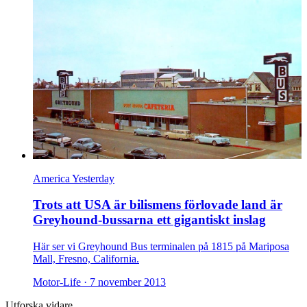
America Yesterday
Trots att USA är bilismens förlovade land är
Greyhound-bussarna ett gigantiskt inslag
Här ser vi Greyhound Bus terminalen på 1815 på Mariposa
Mall, Fresno, California.
Motor-Life ·
7 november 2013
Utforska vidare