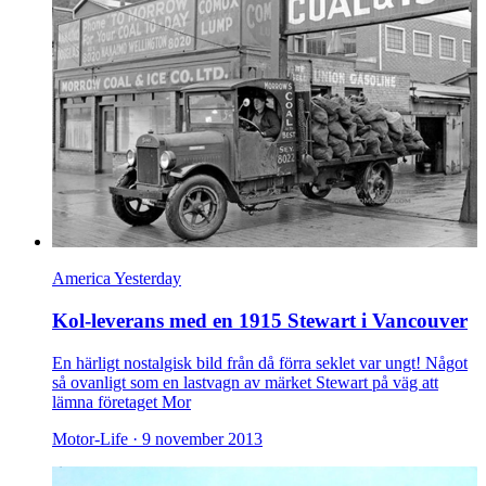
America Yesterday
Kol-leverans med en 1915 Stewart i Vancouver
En härligt nostalgisk bild från då förra seklet var ungt! Något
så ovanligt som en lastvagn av märket Stewart på väg att
lämna företaget Mor
Motor-Life ·
9 november 2013