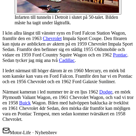
Infarten till tunneln i Detroit i slutet på 50-talet. Bilden
måste ha tagit under lågtrafik.
I kön allra längst till vänster syns en Ford Falcon Station Wagon,
framför den en 1963
Chevrolet
Impala Sport Coupe. Den föraren
kan njuta av anblicken av aktern på en 1959 Chevrolet Impala Sport
Sedan. Framför den befinner sig en ståtlig 1955 Oldsmobile och
vidare en 1959 Ford Country Squire Wagon och en 1962
Pontiac
.
Sedan tycker jag mig ana två
Cadillac
.
I ledet närmast till höger därom är en 1960 Mercury, en mörk bil
som kanske kan vara en Ford Falcon. Framför den har vi en Pontiac
och en 1956 Chevrolet och en 1962 Ford Galaxie Sunliner.
Närmast kameran i led nummer tre är en ljus 1962
Dodge
, en mörk
Plymouth Valiant Wagon, en 1961 Chevrolet Wagon, och vad vi tror
en 1958
Buick
Wagon. Bilen med halvöppen baklucka är tveklöst
en 1961 Chevrolet 4dr Sedan, den mörka där framför kan möjligen
vara en Pontiac Tempest, men sedan kommer tvärsäkert en 1958
Chevrolet.
Motor-Life · Nyhetsbrev