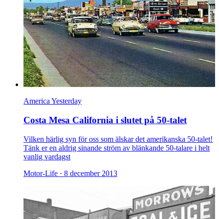
America Yesterday
Costa Mesa California i slutet på 50-talet
Vilken härlig syn för oss som älskar det amerikanska 50-talet!
Tänk er en aldrig sinande ström av blänkande 50-talare i helt
vanlig vardagst
Motor-Life ·
8 december 2013