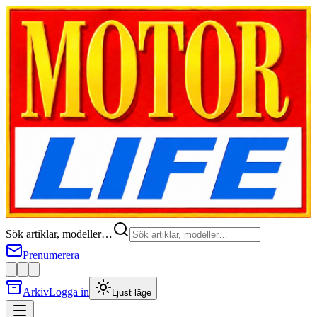
Sök artiklar, modeller…
Prenumerera
Arkiv
Logga in
Ljust läge