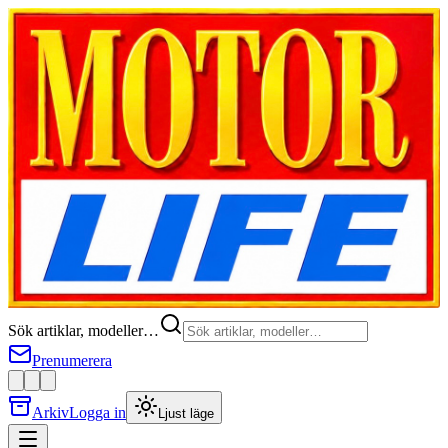
Sök artiklar, modeller…
Prenumerera
Arkiv
Logga in
Ljust läge