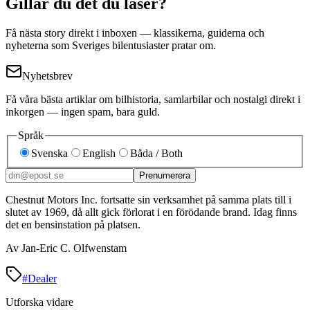
Gillar du det du läser?
Få nästa story direkt i inboxen — klassikerna, guiderna och
nyheterna som Sveriges bilentusiaster pratar om.
Nyhetsbrev
Få våra bästa artiklar om bilhistoria, samlarbilar och nostalgi direkt i
inkorgen — ingen spam, bara guld.
Språk
Svenska
English
Båda / Both
Prenumerera
Chestnut Motors Inc. fortsatte sin verksamhet på samma plats till i
slutet av 1969, då allt gick förlorat i en förödande brand. Idag finns
det en bensinstation på platsen.
Av Jan-Eric C. Olfwenstam
#
Dealer
Utforska vidare