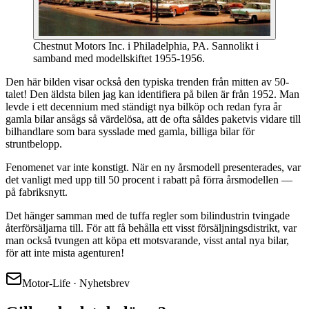
Chestnut Motors Inc. i Philadelphia, PA. Sannolikt i
samband med modellskiftet 1955-1956.
Den här bilden visar också den typiska trenden från mitten av 50-
talet! Den äldsta bilen jag kan identifiera på bilen är från 1952. Man
levde i ett decennium med ständigt nya bilköp och redan fyra år
gamla bilar ansågs så värdelösa, att de ofta såldes paketvis vidare till
bilhandlare som bara sysslade med gamla, billiga bilar för
struntbelopp.
Fenomenet var inte konstigt. När en ny årsmodell presenterades, var
det vanligt med upp till 50 procent i rabatt på förra årsmodellen —
på fabriksnytt.
Det hänger samman med de tuffa regler som bilindustrin tvingade
återförsäljarna till. För att få behålla ett visst försäljningsdistrikt, var
man också tvungen att köpa ett motsvarande, visst antal nya bilar,
för att inte mista agenturen!
Motor-Life · Nyhetsbrev