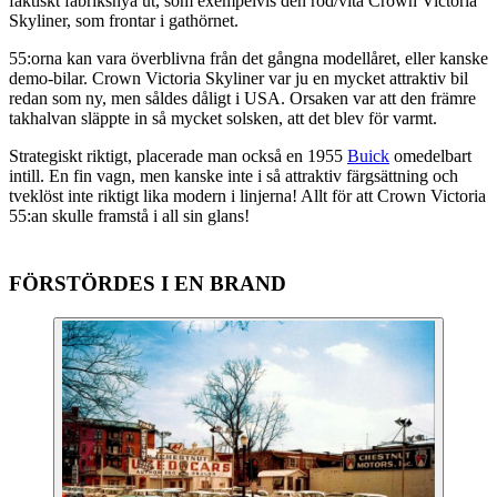
faktiskt fabriksnya ut, som exempelvis den röd/vita Crown Victoria
Skyliner, som frontar i gathörnet.
55:orna kan vara överblivna från det gångna modellåret, eller kanske
demo-bilar. Crown Victoria Skyliner var ju en mycket attraktiv bil
redan som ny, men såldes dåligt i USA. Orsaken var att den främre
takhalvan släppte in så mycket solsken, att det blev för varmt.
Strategiskt riktigt, placerade man också en 1955
Buick
omedelbart
intill. En fin vagn, men kanske inte i så attraktiv färgsättning och
tveklöst inte riktigt lika modern i linjerna! Allt för att Crown Victoria
55:an skulle framstå i all sin glans!
FÖRSTÖRDES I EN BRAND