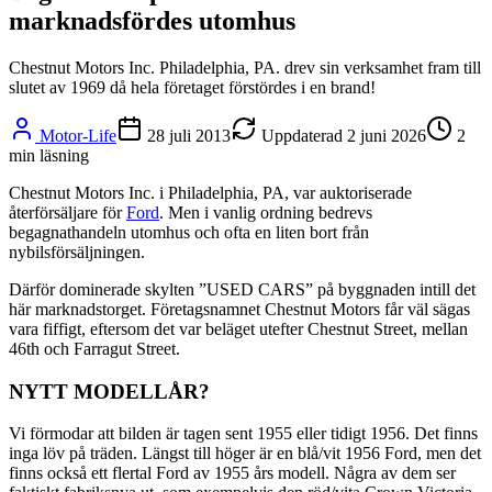
marknadsfördes utomhus
Chestnut Motors Inc. Philadelphia, PA. drev sin verksamhet fram till
slutet av 1969 då hela företaget förstördes i en brand!
Motor-Life
28 juli 2013
Uppdaterad
2 juni 2026
2
min läsning
Chestnut Motors Inc. i Philadelphia, PA, var auktoriserade
återförsäljare för
Ford
. Men i vanlig ordning bedrevs
begagnathandeln utomhus och ofta en liten bort från
nybilsförsäljningen.
Därför dominerade skylten ”USED CARS” på byggnaden intill det
här marknadstorget. Företagsnamnet Chestnut Motors får väl sägas
vara fiffigt, eftersom det var beläget utefter Chestnut Street, mellan
46th och Farragut Street.
NYTT MODELLÅR?
Vi förmodar att bilden är tagen sent 1955 eller tidigt 1956. Det finns
inga löv på träden. Längst till höger är en blå/vit 1956 Ford, men det
finns också ett flertal Ford av 1955 års modell. Några av dem ser