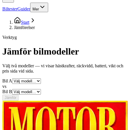
Biltester
Guider
Mer
Start
Jämförelser
Verktyg
Jämför bilmodeller
Välj två modeller — vi visar hästkrafter, räckvidd, batteri, vikt och
pris sida vid sida.
Bil A
vs
Bil B
Jämför