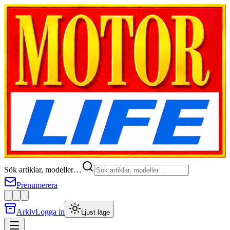
Sök artiklar, modeller…
Prenumerera
Arkiv
Logga in
Ljust läge