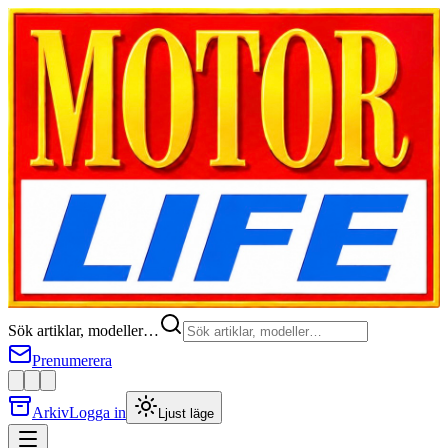
Sök artiklar, modeller…
Prenumerera
Arkiv
Logga in
Ljust läge