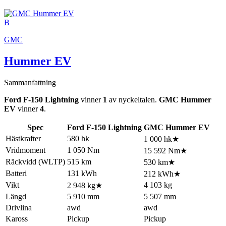
B
GMC
Hummer EV
Sammanfattning
Ford F-150 Lightning
vinner
1
av nyckeltalen.
GMC Hummer
EV
vinner
4
.
Spec
Ford F-150 Lightning
GMC Hummer EV
Hästkrafter
580 hk
1 000 hk
★
Vridmoment
1 050 Nm
15 592 Nm
★
Räckvidd (WLTP)
515 km
530 km
★
Batteri
131 kWh
212 kWh
★
Vikt
4 103 kg
2 948 kg
★
Längd
5 910 mm
5 507 mm
Drivlina
awd
awd
Kaross
Pickup
Pickup