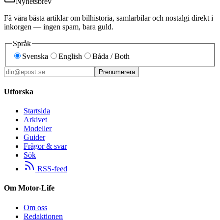
Nyhetsbrev
Få våra bästa artiklar om bilhistoria, samlarbilar och nostalgi direkt i
inkorgen — ingen spam, bara guld.
Språk
Svenska
English
Båda / Both
Prenumerera
Utforska
Startsida
Arkivet
Modeller
Guider
Frågor & svar
Sök
RSS-feed
Om Motor-Life
Om oss
Redaktionen