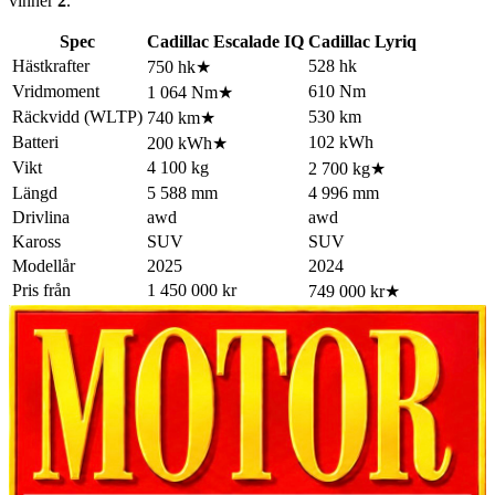
vinner
2
.
Spec
Cadillac Escalade IQ
Cadillac Lyriq
Hästkrafter
528 hk
750 hk
★
Vridmoment
610 Nm
1 064 Nm
★
Räckvidd (WLTP)
530 km
740 km
★
Batteri
102 kWh
200 kWh
★
Vikt
4 100 kg
2 700 kg
★
Längd
5 588 mm
4 996 mm
Drivlina
awd
awd
Kaross
SUV
SUV
Modellår
2025
2024
Pris från
1 450 000 kr
749 000 kr
★