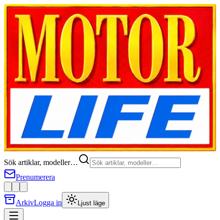
Sök artiklar, modeller…
Prenumerera
Arkiv
Logga in
Ljust läge