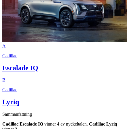
A
Cadillac
Escalade IQ
B
Cadillac
Lyriq
Sammanfattning
Cadillac Escalade IQ
vinner
4
av nyckeltalen.
Cadillac Lyriq