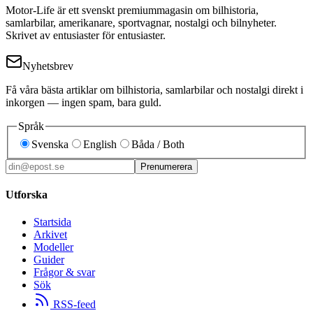
Motor-Life är ett svenskt premiummagasin om bilhistoria,
samlarbilar, amerikanare, sportvagnar, nostalgi och bilnyheter.
Skrivet av entusiaster för entusiaster.
Nyhetsbrev
Få våra bästa artiklar om bilhistoria, samlarbilar och nostalgi direkt i
inkorgen — ingen spam, bara guld.
Språk
Svenska
English
Båda / Both
Prenumerera
Utforska
Startsida
Arkivet
Modeller
Guider
Frågor & svar
Sök
RSS-feed