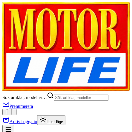
Sök artiklar, modeller…
Prenumerera
Arkiv
Logga in
Ljust läge