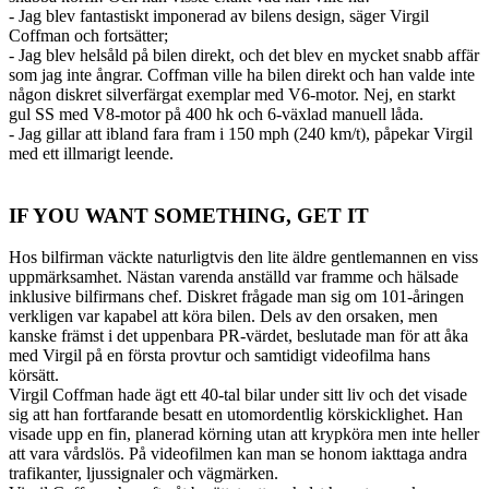
- Jag blev fantastiskt imponerad av bilens design, säger Virgil
Coffman och fortsätter;
- Jag blev helsåld på bilen direkt, och det blev en mycket snabb affär
som jag inte ångrar. Coffman ville ha bilen direkt och han valde inte
någon diskret silverfärgat exemplar med V6-motor. Nej, en starkt
gul SS med V8-motor på 400 hk och 6-växlad manuell låda.
- Jag gillar att ibland fara fram i 150 mph (240 km/t), påpekar Virgil
med ett illmarigt leende.
IF YOU WANT SOMETHING, GET IT
Hos bilfirman väckte naturligtvis den lite äldre gentlemannen en viss
uppmärksamhet. Nästan varenda anställd var framme och hälsade
inklusive bilfirmans chef. Diskret frågade man sig om 101-åringen
verkligen var kapabel att köra bilen. Dels av den orsaken, men
kanske främst i det uppenbara PR-värdet, beslutade man för att åka
med Virgil på en första provtur och samtidigt videofilma hans
körsätt.
Virgil Coffman hade ägt ett 40-tal bilar under sitt liv och det visade
sig att han fortfarande besatt en utomordentlig körskicklighet. Han
visade upp en fin, planerad körning utan att krypköra men inte heller
att vara vårdslös. På videofilmen kan man se honom iakttaga andra
trafikanter, ljussignaler och vägmärken.