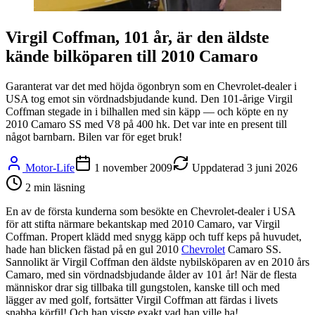
Virgil Coffman, 101 år, är den äldste
kände bilköparen till 2010 Camaro
Garanterat var det med höjda ögonbryn som en Chevrolet-dealer i
USA tog emot sin vördnadsbjudande kund. Den 101-årige Virgil
Coffman stegade in i bilhallen med sin käpp — och köpte en ny
2010 Camaro SS med V8 på 400 hk. Det var inte en present till
något barnbarn. Bilen var för eget bruk!
Motor-Life
1 november 2009
Uppdaterad
3 juni 2026
2
min läsning
En av de första kunderna som besökte en Chevrolet-dealer i USA
för att stifta närmare bekantskap med 2010 Camaro, var Virgil
Coffman. Propert klädd med snygg käpp och tuff keps på huvudet,
hade han blicken fästad på en gul 2010
Chevrolet
Camaro SS.
Sannolikt är Virgil Coffman den äldste nybilsköparen av en 2010 års
Camaro, med sin vördnadsbjudande ålder av 101 år! När de flesta
människor drar sig tillbaka till gungstolen, kanske till och med
lägger av med golf, fortsätter Virgil Coffman att färdas i livets
snabba körfil! Och han visste exakt vad han ville ha!