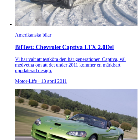
Amerikanska bilar
BilTest: Chevrolet Captiva LTX 2.0Dsl
Vi har valt att testköra den här generationen Captiva, väl
medvetna om att det under 2011 kommer en märkbart
uppdaterad design.
Motor-Life ·
13 april 2011