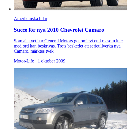
Amerikanska bilar
Succé för nya 2010 Chevrolet Camaro
Som alla vet har General Motors genomlevt en kris som inte
med ord kan beskrivas. Trots beskedet att serietillverka nya
Camaro, märktes tvek
Motor-Life ·
1 oktober 2009