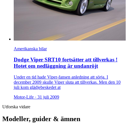
Amerikanska bilar
Dodge Viper SRT10 fortsätter att tillverkas !
Hotet om nedläggning är undanröjt
Under en tid hade Viper-fansen anledning att sörja. I
december 2009 skulle Viper sluta att tillverkas. Men den 10
juli kom glädjebeskedet at
Motor-Life ·
31 juli 2009
Utforska vidare
Modeller, guider & ämnen