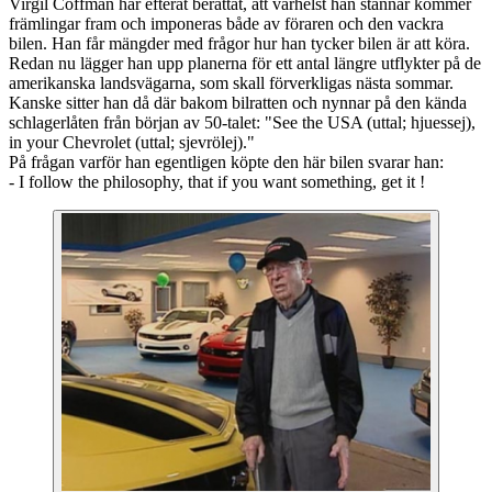
Virgil Coffman har efteråt berättat, att varhelst han stannar kommer
främlingar fram och imponeras både av föraren och den vackra
bilen. Han får mängder med frågor hur han tycker bilen är att köra.
Redan nu lägger han upp planerna för ett antal längre utflykter på de
amerikanska landsvägarna, som skall förverkligas nästa sommar.
Kanske sitter han då där bakom bilratten och nynnar på den kända
schlagerlåten från början av 50-talet: "See the USA (uttal; hjuessej),
in your Chevrolet (uttal; sjevrölej)."
På frågan varför han egentligen köpte den här bilen svarar han:
- I follow the philosophy, that if you want something, get it !