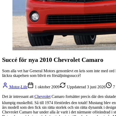
Succé för nya 2010 Chevrolet Camaro
Som alla vet har General Motors genomlevt en kris som inte med ord 
läckra skapelsen som blivit en försäljningssuccé!
Motor-Life
1 oktober 2009
Uppdaterad
3 juni 2026
7
Det är intressant att
Chevrolet
Camaro fortsätter precis där den slutad
klumpig muskelbil. Så till 1974 förstördes den totalt! Mustang blev en 
års modell som den fick sin rätta storlek och sin rätta dynamik i desig
Chevrolet Camaro har under alla år varit i det närmaste oförändrad i sto