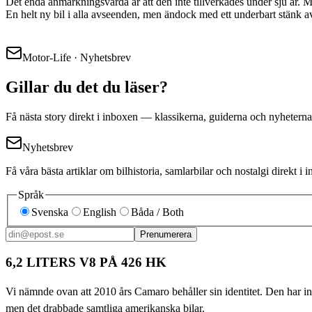
Det enda anmärkningsvärda är att den inte tillverkades under sju år. 
En helt ny bil i alla avseenden, men ändock med ett underbart stänk av
Motor-Life · Nyhetsbrev
Gillar du det du läser?
Få nästa story direkt i inboxen — klassikerna, guiderna och nyheterna
Nyhetsbrev
Få våra bästa artiklar om bilhistoria, samlarbilar och nostalgi direkt 
Språk
Svenska
English
Båda / Both
Prenumerera
6,2 LITERS V8 PÅ 426 HK
Vi nämnde ovan att 2010 års Camaro behåller sin identitet. Den har inte
men det drabbade samtliga amerikanska bilar.