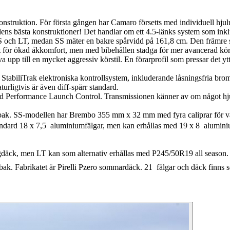
onstruktion. För första gången har Camaro försetts med individuell hju
dens bästa konstruktioner! Det handlar om ett 4.5-länks system som i
 och LT, medan SS mäter en bakre spårvidd på 161,8 cm. Den främre sp
at för ökad åkkomfort, men med bibehållen stadga för mer avancerad kör
a upp till en mycket aggressiv körstil. En förarprofil som pressar det ytt
StabiliTrak elektroniska kontrollsystem, inkluderande låsningsfria bro
turligtvis är även diff-spärr standard.
d Performance Launch Control. Transmissionen känner av om något hjul h
bak. SS-modellen har Brembo 355 mm x 32 mm med fyra caliprar för va
andard 18 x 7,5  aluminiumfälgar, men kan erhållas med 19 x 8  alumin
äck, men LT kan som alternativ erhållas med P245/50R19 all season.
brikatet är Pirelli Pzero sommardäck. 21  fälgar och däck finns som