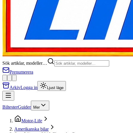
Sök artiklar, modeller…
Prenumerera
Arkiv
Logga in
Ljust läge
Biltester
Guider
Mer
Motor-Life
Amerikanska bilar