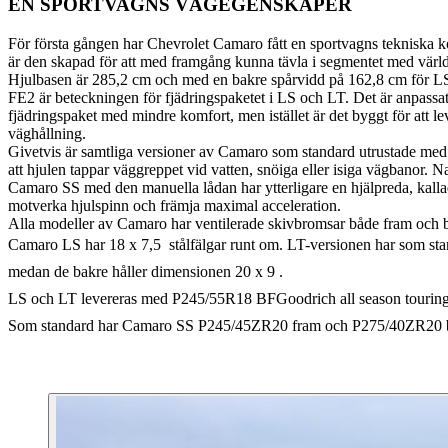
EN SPORTVAGNS VÄGEGENSKAPER
För första gången har Chevrolet Camaro fått en sportvagns tekniska k
är den skapad för att med framgång kunna tävla i segmentet med värl
Hjulbasen är 285,2 cm och med en bakre spårvidd på 162,8 cm för LS
FE2 är beteckningen för fjädringspaketet i LS och LT. Det är anpass
fjädringspaket med mindre komfort, men istället är det byggt för att lev
väghållning.
Givetvis är samtliga versioner av Camaro som standard utrustade med 
att hjulen tappar väggreppet vid vatten, snöiga eller isiga vägbanor. Na
Camaro SS med den manuella lådan har ytterligare en hjälpreda, kalla
motverka hjulspinn och främja maximal acceleration.
Alla modeller av Camaro har ventilerade skivbromsar både fram och 
Camaro LS har 18 x 7,5  stålfälgar runt om. LT-versionen har som st
medan de bakre håller dimensionen 20 x 9 .
LS och LT levereras med P245/55R18 BFGoodrich all season touringd
Som standard har Camaro SS P245/45ZR20 fram och P275/40ZR20 bak. Fa