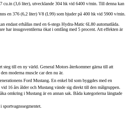
u.in (3,6 liter), utvecklande 304 hk vid 6400 v/min. Till denna kan
inns en 376 (6,2 liter) V8 (L99) som bjuder på 400 hk vid 5900 v/min.
kan endast erhållas med en 6-stegs Hydra-Matic 6L80 automatlåda.
are har insugsventilerna ökat i omfång med 5 procent. Att effekten är
t steg till en ny värld. General Motors återkommer gärna till att
om den moderna muscle car den nu är.
sta generationens Ford Mustang. En enkel bil som byggdes med en
vid 16 års ålder och Mustang vände sig direkt till den målgruppen.
tt åka omkring i Mustang är en annan sak. Båda kategorierna längtade
 i sportvagnssegmentet.