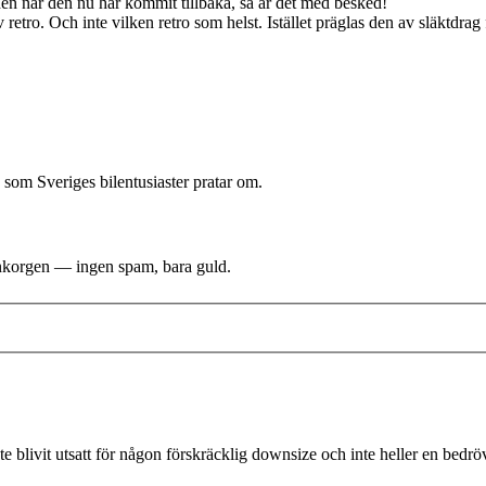
Men när den nu har kommit tillbaka, så är det med besked!
 retro. Och inte vilken retro som helst. Istället präglas den av släktdra
 som Sveriges bilentusiaster pratar om.
i inkorgen — ingen spam, bara guld.
 blivit utsatt för någon förskräcklig downsize och inte heller en bedr