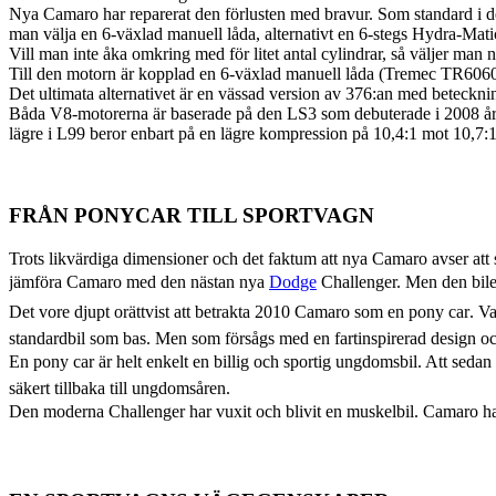
Nya Camaro har reparerat den förlusten med bravur. Som standard i d
man välja en 6-växlad manuell låda, alternativt en 6-stegs Hydra-Mat
Vill man inte åka omkring med för litet antal cylindrar, så väljer m
Till den motorn är kopplad en 6-växlad manuell låda (Tremec TR6060
Det ultimata alternativet är en vässad version av 376:an med beteck
Båda V8-motorerna är baserade på den LS3 som debuterade i 2008 års Cor
lägre i L99 beror enbart på en lägre kompression på 10,4:1 mot 10,7:
FRÅN PONYCAR TILL SPORTVAGN
Trots likvärdiga dimensioner och det faktum att nya Camaro avser att sp
jämföra Camaro med den nästan nya
Dodge
Challenger. Men den bilen h
Det vore djupt orättvist att betrakta 2010 Camaro som en pony car. V
standardbil som bas. Men som försågs med en fartinspirerad design oc
En pony car är helt enkelt en billig och sportig ungdomsbil. Att se
säkert tillbaka till ungdomsåren.
Den moderna Challenger har vuxit och blivit en muskelbil. Camaro har 