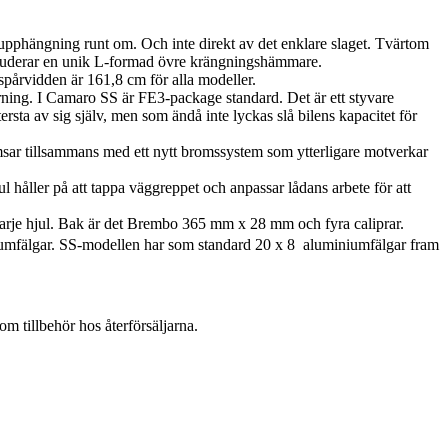
lupphängning runt om. Och inte direkt av det enklare slaget. Tvärtom
nkluderar en unik L-formad övre krängningshämmare.
årvidden är 161,8 cm för alla modeller.
ning. I Camaro SS är FE3-package standard. Det är ett styvare
ersta av sig själv, men som ändå inte lyckas slå bilens kapacitet för
msar tillsammans med ett nytt bromssystem som ytterligare motverkar
åller på att tappa väggreppet och anpassar lådans arbete för att
rje hjul. Bak är det Brembo 365 mm x 28 mm och fyra caliprar.
iumfälgar. SS-modellen har som standard 20 x 8  aluminiumfälgar fram
 tillbehör hos återförsäljarna.