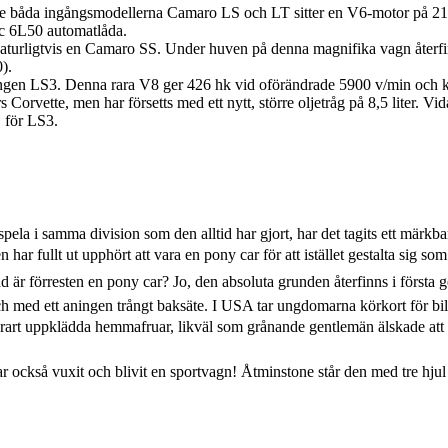
e båda ingångsmodellerna Camaro LS och LT sitter en V6-motor på 217 c
ic 6L50 automatlåda.
an naturligtvis en Camaro SS. Under huven på denna magnifika vagn återf
).
ningen LS3. Denna rara V8 ger 426 hk vid oförändrade 5900 v/min och 
vette, men har försetts med ett nytt, större oljetråg på 8,5 liter. Vid
1 för LS3.
ela i samma division som den alltid har gjort, har det tagits ett märkbar
ar fullt ut upphört att vara en pony car för att istället gestalta sig s
ad är förresten en pony car? Jo, den absoluta grunden återfinns i för
h med ett aningen trångt baksäte. I USA tar ungdomarna körkort för bil 
dan rart uppklädda hemmafruar, likväl som grånande gentlemän älskade a
också vuxit och blivit en sportvagn! Åtminstone står den med tre hjul