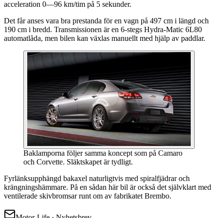
acceleration 0—96 km/tim på 5 sekunder.
Det får anses vara bra prestanda för en vagn på 497 cm i längd och
190 cm i bredd. Transmissionen är en 6-stegs Hydra-Matic 6L80
automatlåda, men bilen kan växlas manuellt med hjälp av paddlar.
Baklamporna följer samma koncept som på Camaro
och Corvette. Släktskapet är tydligt.
Fyrlänksupphängd bakaxel naturligtvis med spiralfjädrar och
krängningshämmare. På en sådan här bil är också det självklart med
ventilerade skivbromsar runt om av fabrikatet Brembo.
Motor-Life · Nyhetsbrev