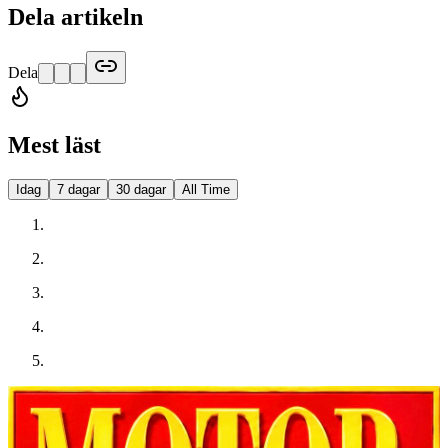
Dela artikeln
Dela
Mest läst
Idag
7 dagar
30 dagar
All Time