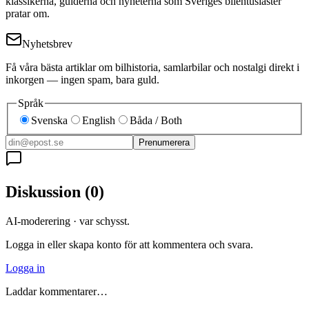
klassikerna, guiderna och nyheterna som Sveriges bilentusiaster
pratar om.
Nyhetsbrev
Få våra bästa artiklar om bilhistoria, samlarbilar och nostalgi direkt i
inkorgen — ingen spam, bara guld.
Språk
Svenska
English
Båda / Both
Prenumerera
Diskussion
(
0
)
AI-moderering · var schysst.
Logga in eller skapa konto för att kommentera och svara.
Logga in
Laddar kommentarer…