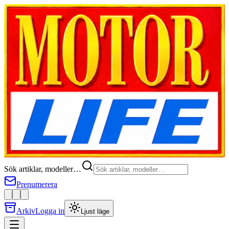
Sök artiklar, modeller…
Prenumerera
Arkiv
Logga in
Ljust läge