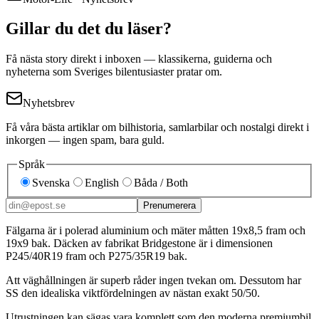
Gillar du det du läser?
Få nästa story direkt i inboxen — klassikerna, guiderna och
nyheterna som Sveriges bilentusiaster pratar om.
Nyhetsbrev
Få våra bästa artiklar om bilhistoria, samlarbilar och nostalgi direkt i
inkorgen — ingen spam, bara guld.
Språk
Svenska
English
Båda / Both
Prenumerera
Fälgarna är i polerad aluminium och mäter måtten 19x8,5 fram och
19x9 bak. Däcken av fabrikat Bridgestone är i dimensionen
P245/40R19 fram och P275/35R19 bak.
Att väghållningen är superb råder ingen tvekan om. Dessutom har
SS den idealiska viktfördelningen av nästan exakt 50/50.
Utrustningen kan sägas vara komplett som den moderna premiumbil